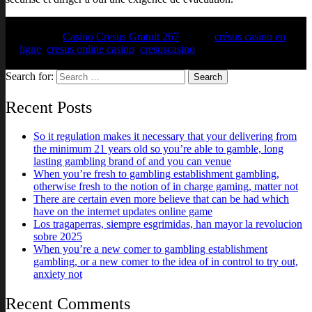
Posted in
Casino Cresus Gratuit 267
Tagged
crésus casino en
ligne
,
cresus online casino
,
cresuscasino
Search for:
Recent Posts
So it regulation makes it necessary that your delivering from
the minimum 21 years old so you’re able to gamble, long
lasting gambling brand of and you can venue
When you’re fresh to gambling establishment gambling,
otherwise fresh to the notion of in charge gaming, matter not
There are certain even more believe that can be had which
have on the internet updates online game
Los tragaperras, siempre esgrimidas, han mayor la revolucion
sobre 2025
When you’re a new comer to gambling establishment
gambling, or a new comer to the idea of in control to try out,
anxiety not
Recent Comments