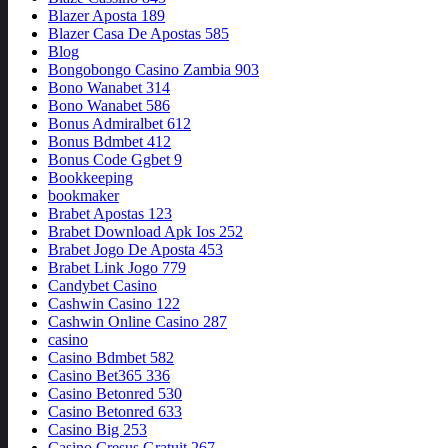
Blazer Aposta 189
Blazer Casa De Apostas 585
Blog
Bongobongo Casino Zambia 903
Bono Wanabet 314
Bono Wanabet 586
Bonus Admiralbet 612
Bonus Bdmbet 412
Bonus Code Ggbet 9
Bookkeeping
bookmaker
Brabet Apostas 123
Brabet Download Apk Ios 252
Brabet Jogo De Aposta 453
Brabet Link Jogo 779
Candybet Casino
Cashwin Casino 122
Cashwin Online Casino 287
casino
Casino Bdmbet 582
Casino Bet365 336
Casino Betonred 530
Casino Betonred 633
Casino Big 253
Casino Cresus Gratuit 267