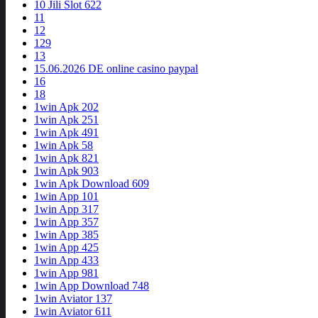
10 Jili Slot 622
11
12
129
13
15.06.2026 DE online casino paypal
16
18
1win Apk 202
1win Apk 251
1win Apk 491
1win Apk 58
1win Apk 821
1win Apk 903
1win Apk Download 609
1win App 101
1win App 317
1win App 357
1win App 385
1win App 425
1win App 433
1win App 981
1win App Download 748
1win Aviator 137
1win Aviator 611