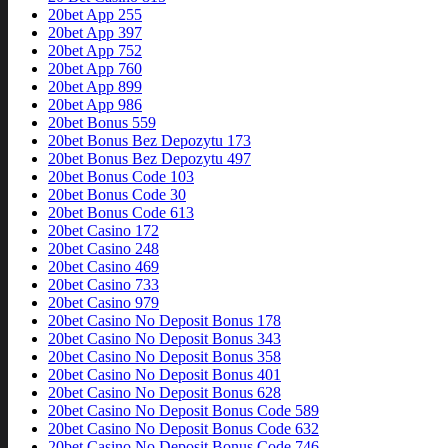
20bet App 255
20bet App 397
20bet App 752
20bet App 760
20bet App 899
20bet App 986
20bet Bonus 559
20bet Bonus Bez Depozytu 173
20bet Bonus Bez Depozytu 497
20bet Bonus Code 103
20bet Bonus Code 30
20bet Bonus Code 613
20bet Casino 172
20bet Casino 248
20bet Casino 469
20bet Casino 733
20bet Casino 979
20bet Casino No Deposit Bonus 178
20bet Casino No Deposit Bonus 343
20bet Casino No Deposit Bonus 358
20bet Casino No Deposit Bonus 401
20bet Casino No Deposit Bonus 628
20bet Casino No Deposit Bonus Code 589
20bet Casino No Deposit Bonus Code 632
20bet Casino No Deposit Bonus Code 746