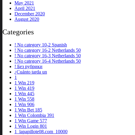
May 2021
April 2021
December 2020
August 2020
Categories
! No category 10-2 Spanish
! No category 16-2 Netherlands 50
! No category 16-3 Netherlands 50
! No category 16-4 Netherlands 50
! Без рубрики
¿Cuánto tarda un
1
1 Win 219
1 Win 419
1 Win 445
1 Win 558
1 Win 906
1 Win Bet 185
1 Win Colombia 391
1 Win Game 577
1 Win Login 801
1_lapapillote08.com_10000