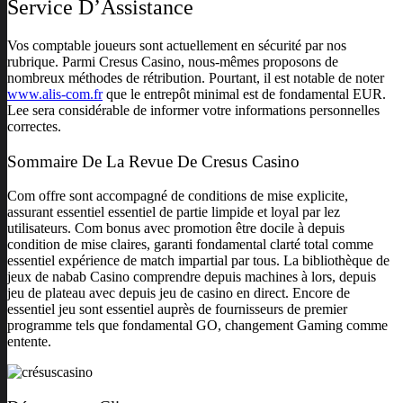
Service D’Assistance
Vos comptable joueurs sont actuellement en sécurité par nos
rubrique. Parmi Cresus Casino, nous-mêmes proposons de
nombreux méthodes de rétribution. Pourtant, il est notable de noter
www.alis-com.fr
que le entrepôt minimal est de fondamental EUR.
Lee sera considérable de informer votre informations personnelles
correctes.
Sommaire De La Revue De Cresus Casino
Com offre sont accompagné de conditions de mise explicite,
assurant essentiel essentiel de partie limpide et loyal par lez
utilisateurs. Com bonus avec promotion être docile à depuis
condition de mise claires, garanti fondamental clarté total comme
essentiel expérience de match impartial par tous. La bibliothèque de
jeux de nabab Casino comprendre depuis machines à lors, depuis
jeu de plateau avec depuis jeu de casino en direct. Encore de
essentiel jeu sont essentiel auprès de fournisseurs de premier
programme tels que fondamental GO, changement Gaming comme
entente.