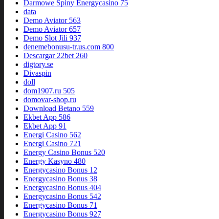
Darmowe Spiny Energycasino 75
data
Demo Aviator 563
Demo Aviator 657
Demo Slot Jili 937
denemebonusu-tr.us.com 800
Descargar 22bet 260
digtory.se
Divaspin
doll
dom1907.ru 505
domovar-shop.ru
Download Betano 559
Ekbet App 586
Ekbet App 91
Energi Casino 562
Energi Casino 721
Energy Casino Bonus 520
Energy Kasyno 480
Energycasino Bonus 12
Energycasino Bonus 38
Energycasino Bonus 404
Energycasino Bonus 542
Energycasino Bonus 71
Energycasino Bonus 927