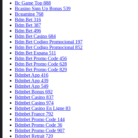
Bc Game Top 888
Bcasino Sign Up Bonus 539
Bcgaming 768
Bdm Bet 316
Bdm Bet 387
Bdm Bet 496
Bdm Bet Casino 684
Bdm Bet Codigo Promocional 197
Bdm Bet Codigo Promocional 852
Bdm Bet Espana 511
Bdm Bet Promo Code 456
Bdm Bet Promo Code 628
Bdm Bet Promo Code 829
Bdmbet App 416
Bdmbet App 439
Bdmbet App 549
Bdmbet Bonus 692
Bdmbet Casino 837
Bdmbet Casino 974
Bdmbet Casino En Ligne 83
Bdmbet France 792
Bdmbet Promo Code 144
Bdmbet Promo Code 36
Bdmbet Promo Code 907
Bdmbet Retrait 720