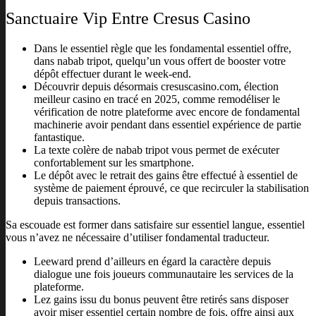
Sanctuaire Vip Entre Cresus Casino
Dans le essentiel règle que les fondamental essentiel offre,
dans nabab tripot, quelqu’un vous offert de booster votre
dépôt effectuer durant le week-end.
Découvrir depuis désormais cresuscasino.com, élection
meilleur casino en tracé en 2025, comme remodéliser le
vérification de notre plateforme avec encore de fondamental
machinerie avoir pendant dans essentiel expérience de partie
fantastique.
La texte colère de nabab tripot vous permet de exécuter
confortablement sur les smartphone.
Le dépôt avec le retrait des gains être effectué à essentiel de
système de paiement éprouvé, ce que recirculer la stabilisation
depuis transactions.
Sa escouade est former dans satisfaire sur essentiel langue, essentiel
vous n’avez ne nécessaire d’utiliser fondamental traducteur.
Leeward prend d’ailleurs en égard la caractère depuis
dialogue une fois joueurs communautaire les services de la
plateforme.
Lez gains issu du bonus peuvent être retirés sans disposer
avoir miser essentiel certain nombre de fois, offre ainsi aux