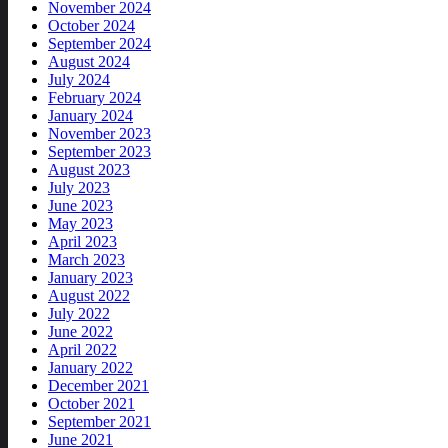
November 2024
October 2024
September 2024
August 2024
July 2024
February 2024
January 2024
November 2023
September 2023
August 2023
July 2023
June 2023
May 2023
April 2023
March 2023
January 2023
August 2022
July 2022
June 2022
April 2022
January 2022
December 2021
October 2021
September 2021
June 2021