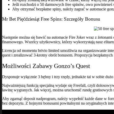
Jeśli rozchodzi o 50 darmowych free spinów, owo powinieneś s
Aby otrzymać bezpłatne spiny, należy zagrać w automacie gonz
Mr Bet Pięćdziesiąt Free Spins: Szczegóły Bonusu
Następnie można się bawić na automacie Fire Joker wraz z żetonami
finansowego. Wszelcy użytkownicy, którzy wykorzystają nasz elita
Licencja od momentu brivio limited umożliwia na organizowanie int
quest i zrealizować 3-krotny obrót bonusem. Propozycja bezpłatnych 
Możliwości Zabawy Gonzo’s Quest
Dysponuje wyłącznie 3 bębny i trzy rzędy, jednakże tai w sobie dużo
Najważniejszą funkcją specjalną wydaje się Freefall, czyli doloso
lawinę wygranych. Jak więcej, można uruchomić rundę gratisowych sp
Aby zgarnąć deposit nadprogram, należy wypełnić każde dane w for
bez depozytu. Z hojnymi bonusami powitalnymi na oryginalnych inter