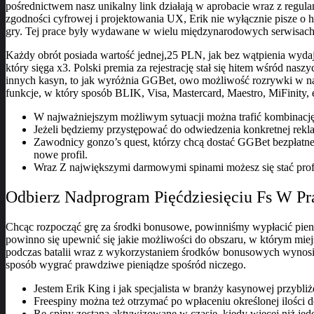
pośrednictwem nasz unikalny link działają w aprobacie wraz z regul
zgodności cyfrowej i projektowania UX, Erik nie wyłącznie pisze o 
gry. Tej prace były wydawane w wielu międzynarodowych serwisach 
Każdy obrót posiada wartość jednej,25 PLN, jak bez wątpienia wyd
który sięga x3. Polski premia za rejestrację stał się hitem wśród
innych kasyn, to jak wyróżnia GGBet, owo możliwość rozrywki w na
funkcje, w który sposób BLIK, Visa, Mastercard, Maestro, MiFinity, e
W najważniejszym możliwym sytuacji można trafić kombinację,
Jeżeli będziemy przystępować do odwiedzenia konkretnej rekl
Zawodnicy gonzo’s quest, którzy chcą dostać GGBet bezpłatne
nowe profil.
Wraz Z największymi darmowymi spinami możesz się stać profe
Odbierz Nadprogram Pięćdziesięciu Fs W P
Chcąc rozpocząć grę za środki bonusowe, powinniśmy wypłacić pien
powinno się upewnić się jakie możliwości do obszaru, w którym mi
podczas batalii wraz z wykorzystaniem środków bonusowych wynosi 
sposób wygrać prawdziwe pieniądze spośród niczego.
Jestem Erik King i jak specjalista w branży kasynowej przybli
Freespiny można też otrzymać po wpłaceniu określonej ilości 
Re-spiny zostaną aktywizowane w czasie, kiedy więcej niż jed