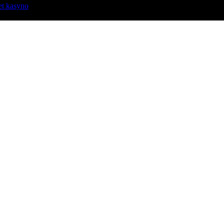
et kasyno