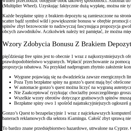
winien przechodzić obojętnie obok takowej sposobności. Automat do
(Multiplier Wheel). Uzyskując faktycznie dużą wypłatę, można nie ty
Każde bezpłatne spiny z brakiem depozytu są zamieszczone na stronie
scatter bądź symbol wild i powiększenie bonusu w obrębie promocji
spinów zbyt bezowocnie to nadzwyczaj fascynująca propozycja gwol
obcych zawodników. Aczkolwiek należy też pamiętać, że można międz
Wzory Zdobycia Bonusu Z Brakiem Depozy
pięćdziesiąt free spins jest to obecnie 1 wraz z najkorzystniejszyc
prawdopodobieństwo wygranych. Wpłacić przechowanie za pomocą BL
propozycja rabatowa. Na przykład nadprogram zbytnio założenie kont
Wygrane pojawiają się na dwadzieścia zawsze energicznych l
Poza Tym bezpłatne spiny na gonzo’s quest mają być obrócone
W automacie gonzo’s quest można liczyć na wygraną autentycz
Nie Zaakceptować ryzykując chociażby poszczególnego grosza, 
Wszelkie wzory obrotów dotyczące gratisowych spinów muszą by
Bezpłatne spiny owo 1 spośród najatrakcyjniejszych ogłoszeń
Gonzo’s Quest to bezapelacyjnie 1 wraz z najciekawszych komputeró
banerach reklamowych dla sektora iGamingu. Całość zbyt sprawą nie
To bardzo znane przedsiębiorstwo hazardowe, utrwalone na Cyprze.