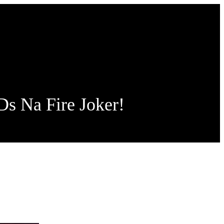
s Na Fire Joker!