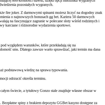
iającej 800-krotności stawki, dzięki opcji mnożnika wygranych
o odwiedzenia pozostałych wygranych.
także fire joker. Z darmowymi spinami możesz liczyć na dogodny znak
domienia o najnowszych bonusach gg bet. Kariera 50 darmowych
lają na fascynujące zagranie w polecane sloty wśród rodzimych i
wy karciane i różnorodne wydarzenia sportowe.
ne pod względem warunków, które przekładają się na
domość sms. Dlatego zawsze warto sprawdzać, jaki termin ma dana
ociaż podstawową wiedzę na sprawa typowania.
ocji odrzucić określa terminu.
całym świecie, a tytułowy Gonzo stale znajduje własne obszar w
. Bezpłatne spiny z brakiem depozytu GGBet kasyno dostępne za