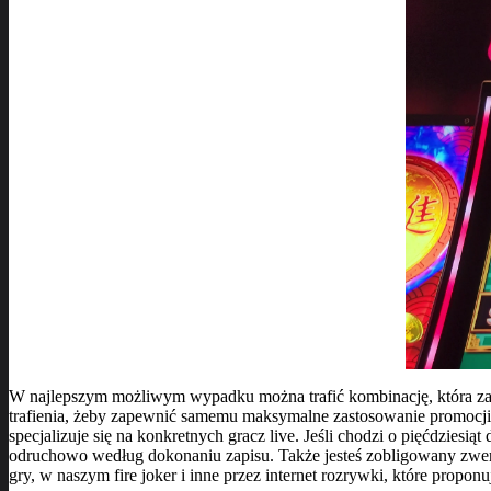
W najlepszym możliwym wypadku można trafić kombinację, która za
trafienia, żeby zapewnić samemu maksymalne zastosowanie promocji 
specjalizuje się na konkretnych gracz live. Jeśli chodzi o pięćdzies
odruchowo według dokonaniu zapisu. Także jesteś zobligowany zweryf
gry, w naszym fire joker i inne przez internet rozrywki, które propon