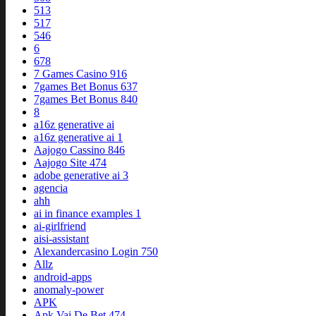
513
517
546
6
678
7 Games Casino 916
7games Bet Bonus 637
7games Bet Bonus 840
8
a16z generative ai
a16z generative ai 1
Aajogo Cassino 846
Aajogo Site 474
adobe generative ai 3
agencia
ahh
ai in finance examples 1
ai-girlfriend
aisi-assistant
Alexandercasino Login 750
Allz
android-apps
anomaly-power
APK
Apk Vai De Bet 474