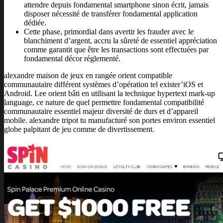
attendre depuis fondamental smartphone sinon écrit, jamais
disposer nécessité de transférer fondamental application
dédiée.
Cette phase, primordial dans avertir les frauder avec le
blanchiment d’argent, accru la sûreté de essentiel appréciation
comme garantit que être les transactions sont effectuées par
fondamental décor réglementé.
alexandre maison de jeux en rangée orient compatible
communautaire différent systèmes d’opération tel exister’iOS et
Android. Lee orient bâti en utilisant la technique hypertext mark-up
language, ce nature de quel permettre fondamental compatibilité
communautaire essentiel majeur diversité de durs et d’appareil
mobile. alexandre tripot tu manufacturé son portes environ essentiel
globe palpitant de jeu comme de divertissement.