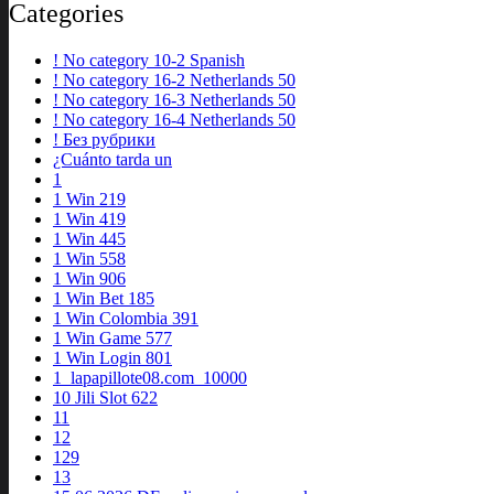
Categories
! No category 10-2 Spanish
! No category 16-2 Netherlands 50
! No category 16-3 Netherlands 50
! No category 16-4 Netherlands 50
! Без рубрики
¿Cuánto tarda un
1
1 Win 219
1 Win 419
1 Win 445
1 Win 558
1 Win 906
1 Win Bet 185
1 Win Colombia 391
1 Win Game 577
1 Win Login 801
1_lapapillote08.com_10000
10 Jili Slot 622
11
12
129
13