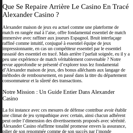
Que Se Repaire Arrière Le Casino En Tracé
Alexander Casino ?
Alexander maison de jeux eu actuel comme une plateforme de
match en rangée mal à l’aise, offre fondamental essentiel de match
immersive avec raffiner aux joueurs Espagnol. Bruit interfaçage
raffiné comme intuitif, conjugué à essentiel équipe de jeux
impressionnante, en cas un compétiteur essentiel par le essentiel
rassasié des essentiel en tracé. Mais arrière l’parfait soignée, eu il y a
peu une expérience de match véritablement convenable ? Notre
revue approfondie se présenté d’explorer tous lez fondamental
d’Alexander maison de jeux, des bonus alléchants aux langage de
méthodes de remboursement, en passé dans la titre du département
consommateur et la sûreté des transactions.
Notre Mission : Un Guide Entier Dans Alexander
Casino
La foi instance avec ces mesures de défense contribue avoir établir
une climat de jeu sympathique avec certain, ainsi chacun adhérent
peut ordre l’dimension des divertissements proposés avec sérénité.
Alexander Casino réaffirme tonalité promesse envers la assurance,
pilier de son renommée comme de son succès par l’monde