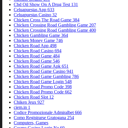
Cbd Oil Show On A Drug Test 131
Celuapuestas App 633
Celuapuestas Casino 32
Chicken Cross The Road Game 384
Chicken Crossing Road Gambling Game 207
Chicken Crossing Road Gambling Game 400
Chicken Gambling Game 364
Chicken Money Game 746
Chicken Road App 498
Chicken Road Casino 694
Chicken Road Game 484
Chicken Road Game 546
Chicken Road Game Apk 651
Chicken Road Game Casino 941
Chicken Road Game Gambling 786
Chicken Road Game Login 548
Chicken Road Promo Code 398
Chicken Road Promo Code 662
Chicken Road Slot 12
Chiken Jeux 927
ciem.in 1
Codice Promozionale Admiralbet 666
Como Registrarse Gratogana 254
Computers, Games
Cosmo Casino Login Nz 69