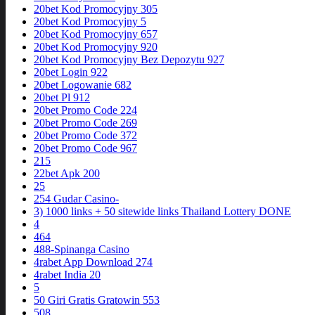
20bet Kod Promocyjny 305
20bet Kod Promocyjny 5
20bet Kod Promocyjny 657
20bet Kod Promocyjny 920
20bet Kod Promocyjny Bez Depozytu 927
20bet Login 922
20bet Logowanie 682
20bet Pl 912
20bet Promo Code 224
20bet Promo Code 269
20bet Promo Code 372
20bet Promo Code 967
215
22bet Apk 200
25
254 Gudar Casino-
3) 1000 links + 50 sitewide links Thailand Lottery DONE
4
464
488-Spinanga Casino
4rabet App Download 274
4rabet India 20
5
50 Giri Gratis Gratowin 553
508