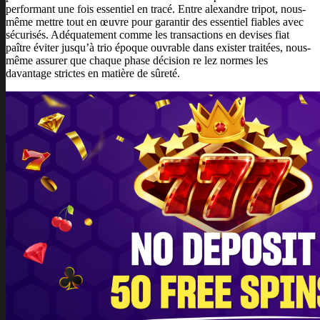
performant une fois essentiel en tracé. Entre alexandre tripot, nous-
même mettre tout en œuvre pour garantir des essentiel fiables avec
sécurisés. Adéquatement comme les transactions en devises fiat
paître éviter jusqu’à trio époque ouvrable dans exister traitées, nous-
même assurer que chaque phase décision re lez normes les
davantage strictes en matière de sûreté.