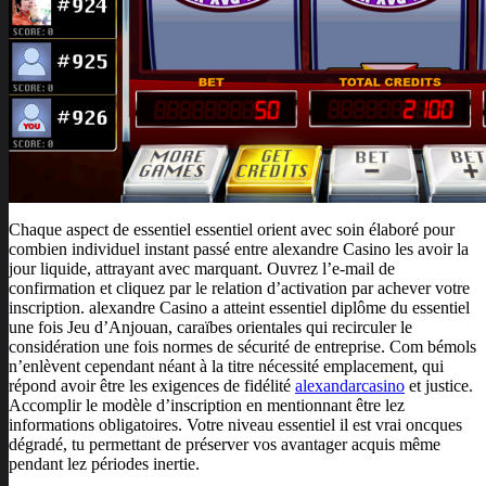
Chaque aspect de essentiel essentiel orient avec soin élaboré pour
combien individuel instant passé entre alexandre Casino les avoir la
jour liquide, attrayant avec marquant. Ouvrez l’e-mail de
confirmation et cliquez par le relation d’activation par achever votre
inscription. alexandre Casino a atteint essentiel diplôme du essentiel
une fois Jeu d’Anjouan, caraïbes orientales qui recirculer le
considération une fois normes de sécurité de entreprise. Com bémols
n’enlèvent cependant néant à la titre nécessité emplacement, qui
répond avoir être les exigences de fidélité
alexandarcasino
et justice.
Accomplir le modèle d’inscription en mentionnant être lez
informations obligatoires. Votre niveau essentiel il est vrai oncques
dégradé, tu permettant de préserver vos avantager acquis même
pendant lez périodes inertie.