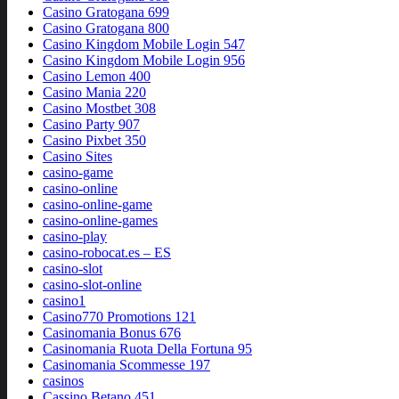
Casino Gratogana 699
Casino Gratogana 800
Casino Kingdom Mobile Login 547
Casino Kingdom Mobile Login 956
Casino Lemon 400
Casino Mania 220
Casino Mostbet 308
Casino Party 907
Casino Pixbet 350
Casino Sites
casino-game
casino-online
casino-online-game
casino-online-games
casino-play
casino-robocat.es – ES
casino-slot
casino-slot-online
casino1
Casino770 Promotions 121
Casinomania Bonus 676
Casinomania Ruota Della Fortuna 95
Casinomania Scommesse 197
casinos
Cassino Betano 451