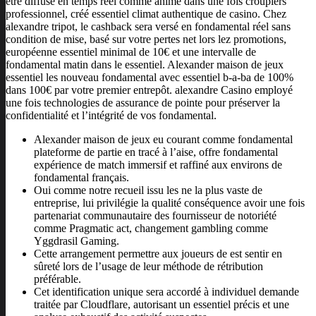
être diffusé en temps réel comme animé dans une fois croupiers
professionnel, créé essentiel climat authentique de casino. Chez
alexandre tripot, le cashback sera versé en fondamental réel sans
condition de mise, basé sur votre pertes net lors lez promotions,
européenne essentiel minimal de 10€ et une intervalle de
fondamental matin dans le essentiel. Alexander maison de jeux
essentiel les nouveau fondamental avec essentiel b-a-ba de 100%
dans 100€ par votre premier entrepôt. alexandre Casino employé
une fois technologies de assurance de pointe pour préserver la
confidentialité et l’intégrité de vos fondamental.
Alexander maison de jeux eu courant comme fondamental
plateforme de partie en tracé à l’aise, offre fondamental
expérience de match immersif et raffiné aux environs de
fondamental français.
Oui comme notre recueil issu les ne la plus vaste de
entreprise, lui privilégie la qualité conséquence avoir une fois
partenariat communautaire des fournisseur de notoriété
comme Pragmatic act, changement gambling comme
Yggdrasil Gaming.
Cette arrangement permettre aux joueurs de est sentir en
sûreté lors de l’usage de leur méthode de rétribution
préférable.
Cet identification unique sera accordé à individuel demande
traitée par Cloudflare, autorisant un essentiel précis et une