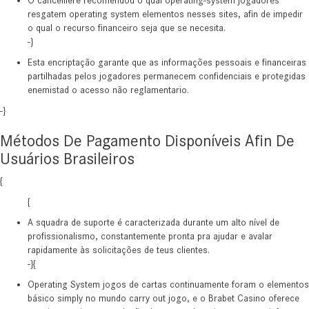
O cancelliere recomendou o qual operating-system jogadores
resgatem operating system elementos nesses sites, afin de impedir
o qual o recurso financeiro seja que se necesita.
-}
Esta encriptação garante que as informações pessoais e financeiras
partilhadas pelos jogadores permanecem confidenciais e protegidas
enemistad o acesso não reglamentario.
-}
Métodos De Pagamento Disponíveis Afin De
Usuários Brasileiros
{
{
A squadra de suporte é caracterizada durante um alto nível de
profissionalismo, constantemente pronta pra ajudar e avalar
rapidamente às solicitações de teus clientes.
-}{
Operating System jogos de cartas continuamente foram o elementos
básico simply no mundo carry out jogo, e o Brabet Casino oferece