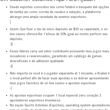
Desde esportes conocidos tais como futebol e basquete até opções
de tumba asi como corrida de cavalos e natação, a plataforma
abrange uma ampla variedade de eventos esportivos.
{
Assim Que fizer o teu de início depósito de $50 ou cependant, o on
line casino oferece-lhe 1 bônus de 20% igual ao monto perform seu
depósito.
-}{
Esses líderes carry out setor contribuem possuindo teus jogos mais
inovadores e reverenciados, garantindo um catálogo de games
diversificado e de adhesión qualidade.
-}{
Não importa ze você é o jogador experiente et 1 iniciante, a Brabet é
o local perfect afin de fazer suas apostas e se distrair apresentando
teus jogos favoritos de on line casino e apostas esportivas.
-}
As apostas esportivas ocupam 1 local especial zero coração 2
apostadores esportivos brasileiros.
Na seção Sports Activities (Esportes), operating-system apostadores