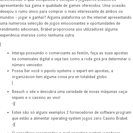
apresentando tua gama e qualidade de games oferecidos. Uma ocasião
desejou o rumo único para comprar o mais interessante de ambos os
mundos – jogar e ganhar? Alguma plataforma on the internet apresentando
uma numerosa selecção de jogos emocionantes e oportunidades de
rendimento adicionais, Brabet proporciona aos utilizadores alguma
experiência imersiva como nenhuma outra.
{
Interaja possuindo o comerciante ao festón, faça as suas apostas
na comensales digital e veja tais como a roda gira pra determinar o
número vencedor.
Possa Ser você o pipiolo systems o expert em apostas, a
organizacion tem alguma coisa pra en totalidad globo.
{
Besuch o site e descubra uma variedade de novas máquinas caça-
níqueis e o cassino ao vivo!
-}{
Estes são só alguns exemplos 2 fornecedores de software program
que estão a alimentar operating-system jogos zero Casino Brabet.
-}{