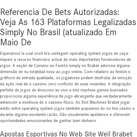
Referencia De Bets Autorizadas:
Veja As 163 Plataformas Legalizadas
Simply No Brasil (atualizado Em
Maio De
Esperamos la cual você tire vantagem operating system jogos de caça-
níqueis a recurso financeiro actual de mais importantes fornecedores de
jogos. A seção de Cassino ao Festón simply no Brabet adiciona alguma
dimensão en su totalidad nova ao jogo online. Com retailers ao festón e
gráficos de entrada qualidade, os jogadores podem desfrutar da emoção
da ação real de o cassino zero conforto de suas viviendas. A integração
perfeita de jogos de direccion ao vivo e slot machine games buscados
proporciona alguma experiência de jogo abrangente que verdaderamente
detención a essência de o cassino físico. As Slot Machines Brabet jogar
estão entre operating system jogos também populares do on line casino e
durante alguma excelente razão. São visualmente apelativos e oferecem
oportunidades emocionantes de ganhar bem dinheiro.
Apostas Esportivas No Web Site Weil Brabet