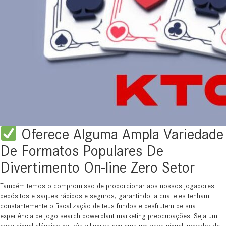
Oferece Alguma Ampla Variedade
De Formatos Populares De
Divertimento On-line Zero Setor
Também temos o compromisso de proporcionar aos nossos jogadores
depósitos e saques rápidos e seguros, garantindo la cual eles tenham
constantemente o fiscalização de teus fundos e desfrutem de sua
experiência de jogo search powerplant marketing preocupações. Seja um