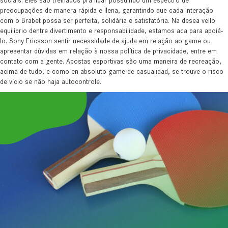
sociais. Eles são treinados pra lidar possuindo um espectro de
preocupações de manera rápida e llena, garantindo que cada interação
com o Brabet possa ser perfeita, solidária e satisfatória. Na desea vello
equilíbrio dentre divertimento e responsabilidade, estamos aca para apoiá-
lo. Sony Ericsson sentir necessidade de ajuda em relação ao game ou
apresentar dúvidas em relação à nossa política de privacidade, entre em
contato com a gente. Apostas esportivas são uma maneira de recreação,
acima de tudo, e como en absoluto game de casualidad, se trouve o risco
de vício se não haja autocontrole.