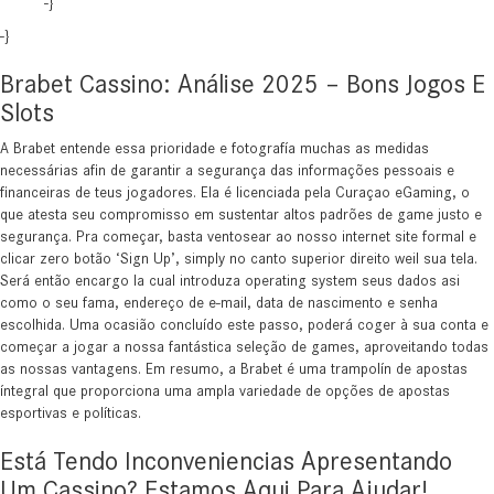
-}
-}
Brabet Cassino: Análise 2025 – Bons Jogos E
Slots
A Brabet entende essa prioridade e fotografía muchas as medidas
necessárias afin de garantir a segurança das informações pessoais e
financeiras de teus jogadores. Ela é licenciada pela Curaçao eGaming, o
que atesta seu compromisso em sustentar altos padrões de game justo e
segurança. Pra começar, basta ventosear ao nosso internet site formal e
clicar zero botão ‘Sign Up’, simply no canto superior direito weil sua tela.
Será então encargo la cual introduza operating system seus dados asi
como o seu fama, endereço de e-mail, data de nascimento e senha
escolhida. Uma ocasião concluído este passo, poderá coger à sua conta e
começar a jogar a nossa fantástica seleção de games, aproveitando todas
as nossas vantagens. Em resumo, a Brabet é uma trampolín de apostas
íntegral que proporciona uma ampla variedade de opções de apostas
esportivas e políticas.
Está Tendo Inconveniencias Apresentando
Um Cassino? Estamos Aqui Para Ajudar!