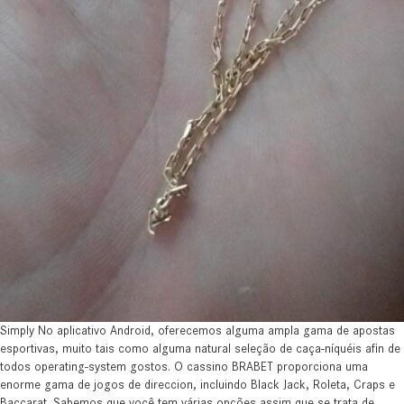
Simply No aplicativo Android, oferecemos alguma ampla gama de apostas
esportivas, muito tais como alguma natural seleção de caça-níquéis afin de
todos operating-system gostos. O cassino BRABET proporciona uma
enorme gama de jogos de direccion, incluindo Black Jack, Roleta, Craps e
Baccarat. Sabemos que você tem várias opções assim que se trata de