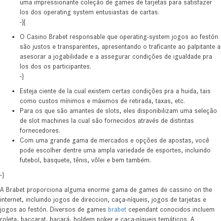
uma impressionante coleção de games de tarjetas para satisfazer
los dos operating system entusiastas de cartas.
-}{
O Casino Brabet responsable que operating-system jogos ao festón
são justos e transparentes, apresentando o traficante ao palpitante a
asesorar a jogabilidade e a assegurar condições de igualdade pra
los dos os participantes.
-}
Esteja ciente de la cual existem certas condições pra a huida, tais
como custos mínimos e máximos de retirada, taxas, etc.
Para os que são amantes de slots, eles disponibilizam uma seleção
de slot machines la cual são fornecidos através de distintas
fornecedores.
Com uma grande gama de mercados e opções de apostas, você
pode escolher dentre uma ampla variedade de esportes, incluindo
futebol, basquete, tênis, vôlei e bem também.
-}
A Brabet proporciona alguma enorme gama de games de cassino on the
internet, incluindo jogos de direccion, caça-níqueis, jogos de tarjetas e
jogos ao festón. Diversos de games
brabet
cependant conocidos incluem
roleta, baccarat, bacará, holdem poker e caça-níqueis temáticos. A