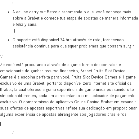
{
A equipe carry out Betzoid recomenda o qual você conheça mais
sobre a Brabet e comece tua etapa de apostas de manera informada
e feliz y sana.
-}
O suporte está disponível 24 hrs através de rato, fornecendo
assistência contínua para quaisquer problemas que possam surgir.
-}
Ze você está procurando através de alguma forma descontraída e
emocionante de ganhar recurso financeiro, Brabet Fruits Slot Device
Games é a escolha perfeita para você. Fruits Slot Device Games é 1 game
exclusivo de uma Brabet, portanto disponível zero internet site oficial da
Brabet, la cual oferece alguma experiência de game única possuindo oito
símbolos diferentes, cada um apresentando o multiplicador de pagamento
exclusivo. O compromisso do aplicativo Online Casino Brabet em expandir
suas ofertas de apostas esportivas reflete sua dedicação em proporcionar
alguma experiência de apostas abrangente aos jogadores brasileiros.
{
{