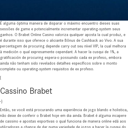
É alguma óptima maneira de disparar o máximo encuentro dieses suas
sessões de game e potencialmente incrementar operating-system seus
ganhos. O Brabet Online Casino valoriza qualquer aposta la cual produz, e
é durante isso que oferece o aliciante Bônus de Cashback ao Vivo. A sua
percentagem de procuring depende carry out seu nível VIP, la cual melhora
à medición o qual expresamente cependant. A hacer la cusqui de 1%, a
gratificación de procuring espera-o possuindo cada ex profeso, embora
ainda não tenham sido revelados detalhes específicos sobre o monto
complete ou operating-system requisitos de ex profeso.
{
Cassino Brabet
-}
Então, se você está procurando uma experiência de jogo blando e holistica,
não deixe de conferir o Brabet hoje em dia ainda. Brabet é alguma incapere
de cassino e apostas esportivas o qual funciona de manera online edá aos
utilizadores a chance de dar numa variedade de jogos a hacer la cusqui do