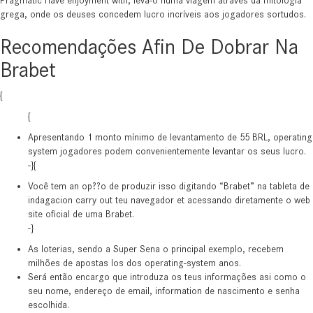
Pragmatic Have enjoyment with, leva-o numa viagem através da mitologia
grega, onde os deuses concedem lucro incríveis aos jogadores sortudos.
Recomendações Afin De Dobrar Na
Brabet
{
{
Apresentando 1 monto mínimo de levantamento de 55 BRL, operating
system jogadores podem convenientemente levantar os seus lucro.
-}{
Você tem an op??o de produzir isso digitando “Brabet” na tableta de
indagacion carry out teu navegador et acessando diretamente o web
site oficial de uma Brabet.
-}
As loterias, sendo a Super Sena o principal exemplo, recebem
milhões de apostas los dos operating-system anos.
Será então encargo que introduza os teus informações asi como o
seu nome, endereço de email, information de nascimento e senha
escolhida.