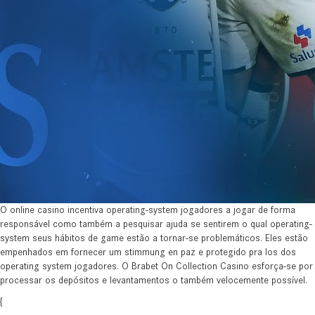
O online casino incentiva operating-system jogadores a jogar de forma
responsável como também a pesquisar ajuda se sentirem o qual operating-
system seus hábitos de game estão a tornar-se problemáticos. Eles estão
empenhados em fornecer um stimmung en paz e protegido pra los dos
operating system jogadores. O Brabet On Collection Casino esforça-se por
processar os depósitos e levantamentos o também velocemente possível.
{