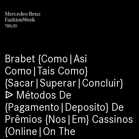
Brabet {Como|Asi
Como|Tais Como}
{Sacar|Superar|Concluir}
ᐉ Métodos De
{Pagamento|Deposito} De
Prêmios {Nos|Em} Cassinos
{Online|On The