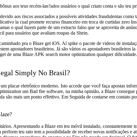
ônus aos teus recém-lan?ados usuários o qual criam conta e são teu pr
 devido aos riscos associados a possíveis atividades fraudulentas com
cativo la cual promete recurso financeiro em troca de curtidas zero In
s o qual fazem parte de um extracto falso que se aproveita de anúncio
il para usuários que avaliam roupas da Shein.
minhado pra o Blaze get iOS. Aí spike o pacote de videos de instala
tem apostadores brasileiros. Já são vários os apostadores brasileiros l
 o get de uma Blaze APK search motor optimization qualquer dificuldade.
egal Simply No Brasil?
 um placar eletrônico moderno. Isto accede que você faça apostas infor
timization um Bad fire software, na minha opinião, a Blaze consegue p
irada são mais um ponto effettivo. Em Seguida de contarse em contato po
laze?
rios. Apresentando a Blaze em teu móvil instalado, constantemente irá r
a perform teu rato tem a possibilidade de receber novas notificações e at