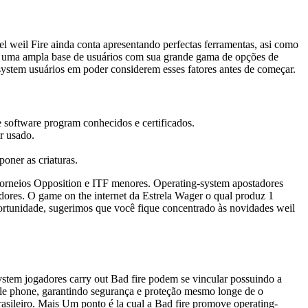
 weil Fire ainda conta apresentando perfectas ferramentas, asi como
ndo uma ampla base de usuários com sua grande gama de opções de
system usuários em poder considerem esses fatores antes de começar.
software program conhecidos e certificados.
r usado.
oner as criaturas.
torneios Opposition e ITF menores. Operating-system apostadores
dores. O game on the internet da Estrela Wager o qual produz 1
ortunidade, sugerimos que você fique concentrado às novidades weil
ystem jogadores carry out Bad fire podem se vincular possuindo a
ile phone, garantindo segurança e proteção mesmo longe de o
rasileiro. Mais Um ponto é la cual a Bad fire promove operating-