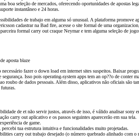
uma boa seleção de mercados, oferecendo oportunidades de apostas lega
suporte instantâneo e 24 horas.
ibilidades de trabajo em alguma só unusual. A plataforma promove apos
csson cadastrar na Bad fire, acesse o site formal de uma organizacion
parceira formal carry out craque Neymar e tem alguma seleção de jogos 
ndo necessário fazer o down load em internet sites suspeitos. Baixar pr
de segurança. Isso pois operating-system apps tem an op??o de conter m
ao roubo de dados pessoais. Além disso, aplicativos não oficiais são t
futuras.
idade de et não servir justos, através de isso, é válido analisar sony e
ação carry out aplicativo e os passos seguintes aparecerão em sua tela.
 experiência de game.
ercebi tua estrutura intuitiva e funcionalidades muito projetadas.
ilities carry out trabajo desejado (o número quebrado alinhado com o n