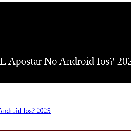
 E Apostar No Android Ios? 20
Android Ios? 2025