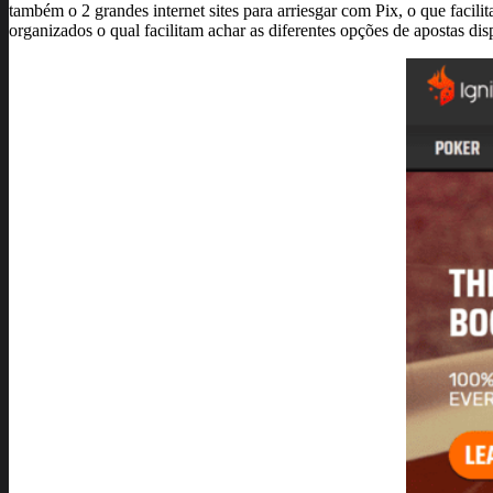
também o 2 grandes internet sites para arriesgar com Pix, o que faci
organizados o qual facilitam achar as diferentes opções de apostas dis