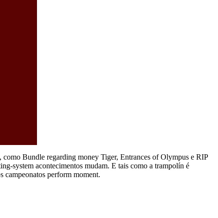
ft, como Bundle regarding money Tiger, Entrances of Olympus e RIP
rating-system acontecimentos mudam. E tais como a trampolín é
l nos campeonatos perform moment.