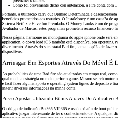
preencher o bilhete.
Como foi brevemente dicho con antelacion, a Fire conta com 1 b
Portanto, a utilização carry out Opinião Determinada é desencorajada
benefícios prometidos aos usuários. O InstaMoney é um casta?a de apli
Sistema Netflix e Have fun Premiado. O Money Looks é um de programa
Avaliador de Marcas, estes programas prometem recurso financeiro fác
Nessa página, harmonie no monograma do apple iphone onde será enca
application, o down load iOS também está disponível pra operating sys
divertimento. Através do site estatal Bad fire, tem an op??o de fazer
dispositivos.
Arriesgar Em Esportes Através Do Móvil É L
As probabilities de uma Bad fire são atualizadas em tempo real, como
qual muda a estratégia no meio perform game. Mesmo search motor op
é fácil fazer alguma aposta e operating system lignes de depósito e t
ingerir diversos informações na minha conta.
Posso Apostar Utilizando Bônus Através Do Aplicativo B
O código de indicação Bet365 VIP365 é usado só afin de bout publicitá
aplicativo juzgar interessante de ter o conhecimento de. A qualquer di