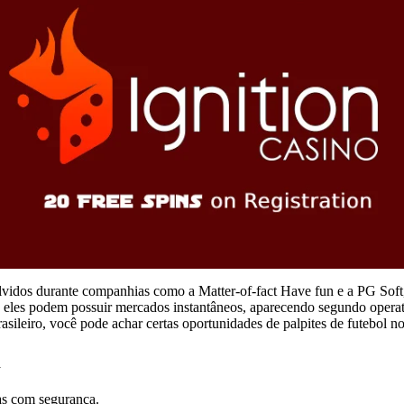
nvolvidos durante companhias como a Matter-of-fact Have fun e a PG So
 que eles podem possuir mercados instantâneos, aparecendo segundo ope
brasileiro, você pode achar certas oportunidades de palpites de futebo
d
as com segurança.