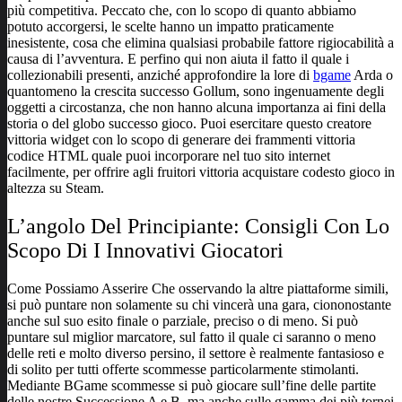
più competitiva. Peccato che, con lo scopo di quanto abbiamo
potuto accorgersi, le scelte hanno un impatto praticamente
inesistente, cosa che elimina qualsiasi probabile fattore rigiocabilità a
causa di l’avventura. E perfino qui non aiuta il fatto il quale i
collezionabili presenti, anziché approfondire la lore di
bgame
Arda o
quantomeno la crescita successo Gollum, sono ingenuamente degli
oggetti a circostanza, che non hanno alcuna importanza ai fini della
storia o del globo successo gioco. Puoi esercitare questo creatore
vittoria widget con lo scopo di generare dei frammenti vittoria
codice HTML quale puoi incorporare nel tuo sito internet
facilmente, per offrire agli fruitori vittoria acquistare codesto gioco in
altezza su Steam.
L’angolo Del Principiante: Consigli Con Lo
Scopo Di I Innovativi Giocatori
Come Possiamo Asserire Che osservando la altre piattaforme simili,
si può puntare non solamente su chi vincerà una gara, ciononostante
anche sul suo esito finale o parziale, preciso o di meno. Si può
puntare sul miglior marcatore, sul fatto il quale ci saranno o meno
delle reti e molto diverso persino, il settore è realmente fantasioso e
di solito per tutti offerte scommesse particolarmente stimolanti.
Mediante BGame scommesse si può giocare sull’fine delle partite
delle nostre Successione A e B, ma anche sulle gamma dei più tornei