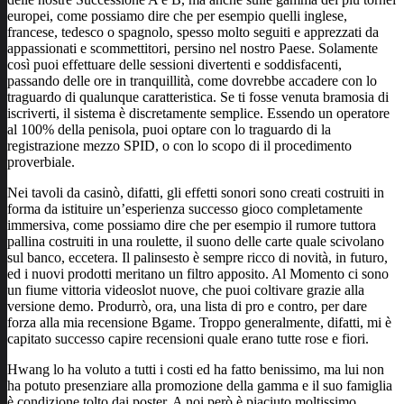
europei, come possiamo dire che per esempio quelli inglese,
francese, tedesco o spagnolo, spesso molto seguiti e apprezzati da
appassionati e scommettitori, persino nel nostro Paese. Solamente
così puoi effettuare delle sessioni divertenti e soddisfacenti,
passando delle ore in tranquillità, come dovrebbe accadere con lo
traguardo di qualunque caratteristica. Se ti fosse venuta bramosia di
iscriverti, il sistema è discretamente semplice. Essendo un operatore
al 100% della penisola, puoi optare con lo traguardo di la
registrazione mezzo SPID, o con lo scopo di il procedimento
proverbiale.
Nei tavoli da casinò, difatti, gli effetti sonori sono creati costruiti in
forma da istituire un’esperienza successo gioco completamente
immersiva, come possiamo dire che per esempio il rumore tuttora
pallina costruiti in una roulette, il suono delle carte quale scivolano
sul banco, eccetera. Il palinsesto è sempre ricco di novità, in futuro,
ed i nuovi prodotti meritano un filtro apposito. Al Momento ci sono
un fiume vittoria videoslot nuove, che puoi coltivare grazie alla
versione demo. Produrrò, ora, una lista di pro e contro, per dare
forza alla mia recensione Bgame. Troppo generalmente, difatti, mi è
capitato successo capire recensioni quale erano tutte rose e fiori.
Hwang lo ha voluto a tutti i costi ed ha fatto benissimo, ma lui non
ha potuto presenziare alla promozione della gamma e il suo famiglia
è condizione tolto dai poster. A noi però è piaciuto moltissimo