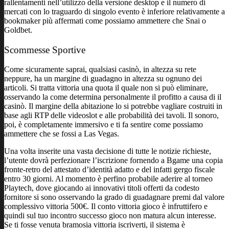
rallentamenti nell’utilizzo della versione desktop e il numero di
mercati con lo traguardo di singolo evento è inferiore relativamente a
bookmaker più affermati come possiamo ammettere che Snai o
Goldbet.
Scommesse Sportive
Come sicuramente saprai, qualsiasi casinò, in altezza su rete
neppure, ha un margine di guadagno in altezza su ognuno dei
articoli. Si tratta vittoria una quota il quale non si può eliminare,
osservando la come determina personalmente il profitto a causa di il
casinò. Il margine della abitazione lo si potrebbe vagliare costruiti in
base agli RTP delle videoslot e alle probabilità dei tavoli. Il sonoro,
poi, è completamente immersivo e ti fa sentire come possiamo
ammettere che se fossi a Las Vegas.
Una volta inserite una vasta decisione di tutte le notizie richieste,
l’utente dovrà perfezionare l’iscrizione fornendo a Bgame una copia
fronte-retro del attestato d’identità adatto e del infatti gergo fiscale
entro 30 giorni. Al momento è perfino probabile aderire al torneo
Playtech, dove giocando ai innovativi titoli offerti da codesto
fornitore si sono osservando la grado di guadagnare premi dal valore
complessivo vittoria 500€. Il conto vittoria gioco è infruttifero e
quindi sul tuo incontro successo gioco non matura alcun interesse.
Se ti fosse venuta bramosia vittoria iscriverti, il sistema è