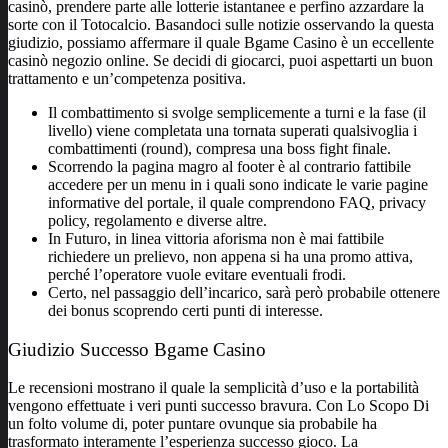
casinò, prendere parte alle lotterie istantanee e perfino azzardare la
sorte con il Totocalcio. Basandoci sulle notizie osservando la questa
giudizio, possiamo affermare il quale Bgame Casino è un eccellente
casinò negozio online. Se decidi di giocarci, puoi aspettarti un buon
trattamento e un’competenza positiva.
Il combattimento si svolge semplicemente a turni e la fase (il
livello) viene completata una tornata superati qualsivoglia i
combattimenti (round), compresa una boss fight finale.
Scorrendo la pagina magro al footer è al contrario fattibile
accedere per un menu in i quali sono indicate le varie pagine
informative del portale, il quale comprendono FAQ, privacy
policy, regolamento e diverse altre.
In Futuro, in linea vittoria aforisma non è mai fattibile
richiedere un prelievo, non appena si ha una promo attiva,
perché l’operatore vuole evitare eventuali frodi.
Certo, nel passaggio dell’incarico, sarà però probabile ottenere
dei bonus scoprendo certi punti di interesse.
Giudizio Successo Bgame Casino
Le recensioni mostrano il quale la semplicità d’uso e la portabilità
vengono effettuate i veri punti successo bravura. Con Lo Scopo Di
un folto volume di, poter puntare ovunque sia probabile ha
trasformato interamente l’esperienza successo gioco. La