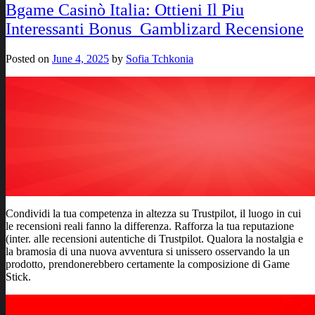
Bgame Casinò Italia: Ottieni Il Piu
Interessanti Bonus ️ Gamblizard Recensione
Posted on
June 4, 2025
by
Sofia Tchkonia
Condividi la tua competenza in altezza su Trustpilot, il luogo in cui
le recensioni reali fanno la differenza. Rafforza la tua reputazione
(inter. alle recensioni autentiche di Trustpilot. Qualora la nostalgia e
la bramosia di una nuova avventura si unissero osservando la un
prodotto, prendonerebbero certamente la composizione di Game
Stick.