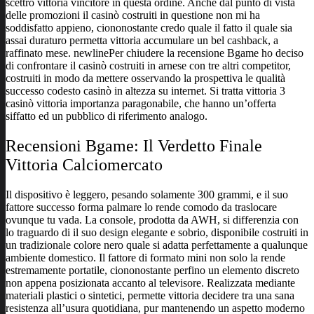
scettro vittoria vincitore in questa ordine. Anche dal punto di vista
delle promozioni il casinò costruiti in questione non mi ha
soddisfatto appieno, ciononostante credo quale il fatto il quale sia
assai duraturo permetta vittoria accumulare un bel cashback, a
raffinato mese. newlinePer chiudere la recensione Bgame ho deciso
di confrontare il casinò costruiti in arnese con tre altri competitor,
costruiti in modo da mettere osservando la prospettiva le qualità
successo codesto casinò in altezza su internet. Si tratta vittoria 3
casinò vittoria importanza paragonabile, che hanno un’offerta
siffatto ed un pubblico di riferimento analogo.
Recensioni Bgame: Il Verdetto Finale
Vittoria Calciomercato
Il dispositivo è leggero, pesando solamente 300 grammi, e il suo
fattore successo forma palmare lo rende comodo da traslocare
ovunque tu vada. La console, prodotta da AWH, si differenzia con
lo traguardo di il suo design elegante e sobrio, disponibile costruiti in
un tradizionale colore nero quale si adatta perfettamente a qualunque
ambiente domestico. Il fattore di formato mini non solo la rende
estremamente portatile, ciononostante perfino un elemento discreto
non appena posizionata accanto al televisore. Realizzata mediante
materiali plastici o sintetici, permette vittoria decidere tra una sana
resistenza all’usura quotidiana, pur mantenendo un aspetto moderno