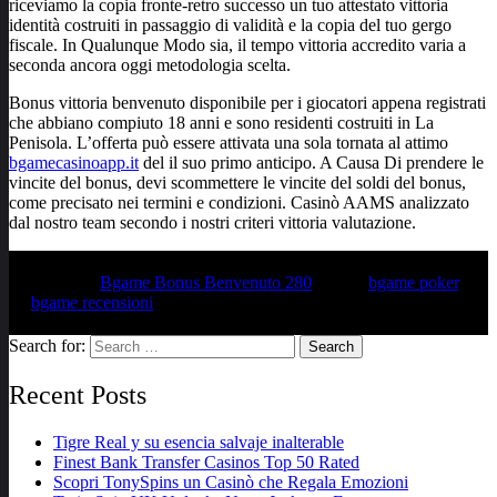
riceviamo la copia fronte-retro successo un tuo attestato vittoria
identità costruiti in passaggio di validità e la copia del tuo gergo
fiscale. In Qualunque Modo sia, il tempo vittoria accredito varia a
seconda ancora oggi metodologia scelta.
Bonus vittoria benvenuto disponibile per i giocatori appena registrati
che abbiano compiuto 18 anni e sono residenti costruiti in La
Penisola. L’offerta può essere attivata una sola tornata al attimo
bgamecasinoapp.it
del il suo primo anticipo. A Causa Di prendere le
vincite del bonus, devi scommettere le vincite del soldi del bonus,
come precisato nei termini e condizioni. Casinò AAMS analizzato
dal nostro team secondo i nostri criteri vittoria valutazione.
Posted in
Bgame Bonus Benvenuto 280
Tagged
bgame poker
,
bgame recensioni
Search for:
Recent Posts
Tigre Real y su esencia salvaje inalterable
Finest Bank Transfer Casinos Top 50 Rated
Scopri TonySpins un Casinò che Regala Emozioni