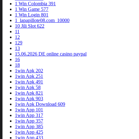
1 Win Colombia 391
1 Win Game 577
1 Win Login 801
1_lapapillote08.com_10000
10 Jili Slot 622
11
12
129
13
15.06.2026 DE online casino paypal
16
18
1win Apk 202
1win Apk 251
1win Apk 491
1win Apk 58
1win Apk 821
1win Apk 903
1win Apk Download 609
1win App 101
1win App 317
1win App 357
1win App 385
1win App 425
1win App 433