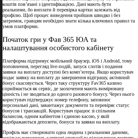
коштів пов’язані з ідентифікацією. Дані мають бути
реальними, бо виплати й перевірка картки залежать від
профілю. Щоб процес виведення пройшов швидко і без
затримок, гравцям необхідно знати кілька ключових правил та
умов платформи.
Початок гри у Фав 365 ЮА та
налаштування особистого кабінету
Платформа підтримує мобільний браузер, iOS і Android, тому
поповнення, перегляд live-подій, запуск слотів і подання
заявки на виплату доступні без комп’ютера. Якщо користувач
подає заявку на виплату до завершення відіграшу, активний
бонус скасовується. Через таку структуру Fav365 казино
сприймається як сервіс, де заохочення мають вимірювану
цінність і не зводяться до одного разового бонусу. Через нього
користувач підтверджує номер телефону, заповнює
персональні дані, завантажує документи та перевіряє статус
бонусов і транзакцій. Користувач працює зі спільним
балансом, одним кабінетом і єдиною касою, у якій
відображаються депозити, бонуси та заявки на виплату.
Профіль має створювати одна людина з реальними даними,
оскільки виведення, карткові операції та відновлення доступу