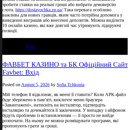
зробити ставки на реальні гроші або вибрати демоверсію
слота.
https://dostavochka.zp.ua/
Така перевага особливо
важлива для нових гравців, яким часто потрібна допомога у
виведенні виграшів або внесенні депозитів. Можна виділити
10 онлайн казино, які вже довгий час утримують лідируючі
позиції.
Posted in
Блог
ФАВБЕТ КАЗИНО та БК Офіційний Сайт
Favbet: Вхід
Posted on
August 5, 2026
by
Sofia Tchkonia
Мій телефон її відклоняє, як меені її ставити? Коли APK-файл
буде збережено в пам’яті, викличте меню браузера
«Завантажені», натисніть на інсталятор, підтвердіть
інсталяцію та дочекайтеся її закінчення. У випадку з айфоном
будуть проблеми із встановленням — її просто не вийде
розпочати. На ньому не можна розміщувати програми, які
пропонують грати за гроші.