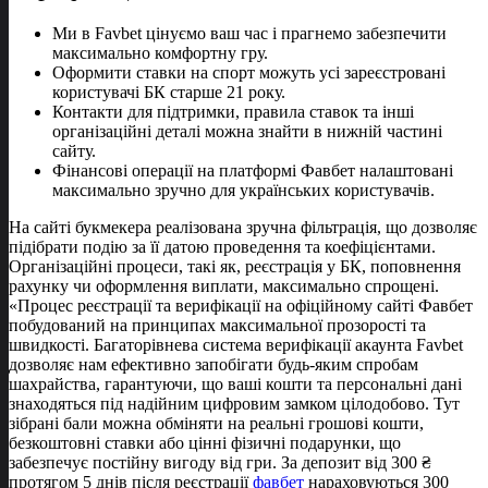
Ми в Favbet цінуємо ваш час і прагнемо забезпечити
максимально комфортну гру.
Оформити ставки на спорт можуть усі зареєстровані
користувачі БК старше 21 року.
Контакти для підтримки, правила ставок та інші
організаційні деталі можна знайти в нижній частині
сайту.
Фінансові операції на платформі Фавбет налаштовані
максимально зручно для українських користувачів.
На сайті букмекера реалізована зручна фільтрація, що дозволяє
підібрати подію за її датою проведення та коефіцієнтами.
Організаційні процеси, такі як, реєстрація у БК, поповнення
рахунку чи оформлення виплати, максимально спрощені.
«Процес реєстрації та верифікації на офіційному сайті Фавбет
побудований на принципах максимальної прозорості та
швидкості. Багаторівнева система верифікації акаунта Favbet
дозволяє нам ефективно запобігати будь-яким спробам
шахрайства, гарантуючи, що ваші кошти та персональні дані
знаходяться під надійним цифровим замком цілодобово. Тут
зібрані бали можна обміняти на реальні грошові кошти,
безкоштовні ставки або цінні фізичні подарунки, що
забезпечує постійну вигоду від гри. За депозит від 300 ₴
протягом 5 днів після реєстрації
фавбет
нараховуються 300