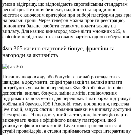
умови відіграшу, що відповідають європейським стандартам
чесної гри. Питання безпеки, надійності та юридичної
чистоти є ключовим критерієм при виборі платформи для гри
на реальні гроші. Через телефон можна пройти реєстрацію,
поповнити баланс, зробити ставку та подати заявку на
виплату. Для казино-винагород може діяти множник x25, а
фріспіни нерідко мають фіксовану вартість одного обертання.
Фав 365 казино стартовий бонус, фриспіни та
нагороди за активність
Питання щодо входу або бонусів зазвичай розглядаються
швидше, а документи, спірні транзакції та великі виплати
потребують уважнішої перевірки. Фав365 зберігає історію
депозитів, виплат, бонусів, зміни лімітів, повідомлення
підтримки та документи для перевірки. Платформа підтримує
мобільний браузер, iOS і Android, тому поповнення, перегляд
live-подій, запуск слотів і подання заявки на виплату доступні
зі смартфона. Якщо доступний застосунок, інсталяцію варто
виконувати лише з офіційного каналу платформи, щоб
уникнути фішингових копій. Live-столи транслюються зі
студій провайдерів, а ставки приймаються через інтерактивну