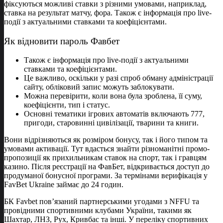
фіксуються можливі ставки з різними умовами, наприклад,
ставка на результат матчу, фора. Також є інформація про live-
події з актуальними ставками та коефіцієнтами.
Як відновити пароль Фавбет
Також є інформація про live-події з актуальними
ставками та коефіцієнтами.
Це важливо, оскільки у разі спроб обману адміністрації
сайту, обліковий запис можуть заблокувати.
Можна перевірити, коли вона була зроблена, її суму,
коефіцієнти, тип і статус.
Основні тематики ігрових автоматів включають 777,
пригоди, старовинні цивілізації, тварини та книги.
Вони відрізняються як розміром бонусу, так і його типом та
умовами активації. Тут вдасться знайти різноманітні промо-
пропозиції як прихильникам ставок на спорт, так і гравцям
казино. Після реєстрації на ФавБет, відкривається доступ до
продуманої бонусної програми. За термінами верифікація у
FavBet Ukraine займає до 24 годин.
БК Favbet пов’язаний партнерськими угодами з NFFU та
провідними спортивними клубами України, такими як
Шахтар, ЛНЗ, Рух, Кривбас та інші. У переліку спортивних