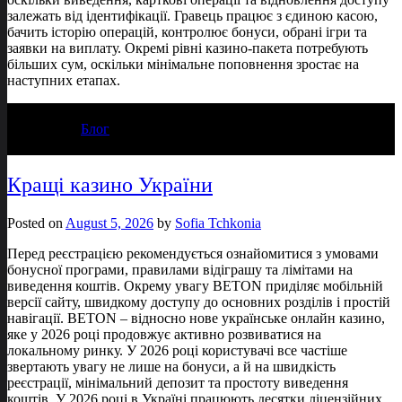
залежать від ідентифікації. Гравець працює з єдиною касою,
бачить історію операцій, контролює бонуси, обрані ігри та
заявки на виплату. Окремі рівні казино-пакета потребують
більших сум, оскільки мінімальне поповнення зростає на
наступних етапах.
Posted in
Блог
Кращі казино України
Posted on
August 5, 2026
by
Sofia Tchkonia
Перед реєстрацією рекомендується ознайомитися з умовами
бонусної програми, правилами відіграшу та лімітами на
виведення коштів. Окрему увагу BETON приділяє мобільній
версії сайту, швидкому доступу до основних розділів і простій
навігації. BETON – відносно нове українське онлайн казино,
яке у 2026 році продовжує активно розвиватися на
локальному ринку. У 2026 році користувачі все частіше
звертають увагу не лише на бонуси, а й на швидкість
реєстрації, мінімальний депозит та простоту виведення
коштів. У 2026 році в Україні працюють десятки ліцензійних