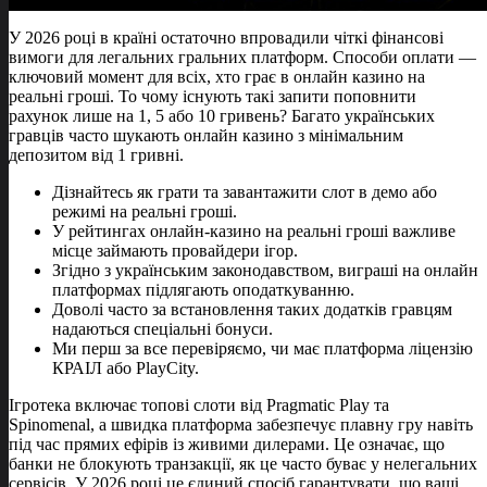
У 2026 році в країні остаточно впровадили чіткі фінансові
вимоги для легальних гральних платформ. Способи оплати —
ключовий момент для всіх, хто грає в онлайн казино на
реальні гроші. То чому існують такі запити поповнити
рахунок лише на 1, 5 або 10 гривень? Багато українських
гравців часто шукають онлайн казино з мінімальним
депозитом від 1 гривні.
Дізнайтесь як грати та завантажити слот в демо або
режимі на реальні гроші.
У рейтингах онлайн-казино на реальні гроші важливе
місце займають провайдери ігор.
Згідно з українським законодавством, виграші на онлайн
платформах підлягають оподаткуванню.
Доволі часто за встановлення таких додатків гравцям
надаються спеціальні бонуси.
Ми перш за все перевіряємо, чи має платформа ліцензію
КРАІЛ або PlayCity.
Ігротека включає топові слоти від Pragmatic Play та
Spinomenal, а швидка платформа забезпечує плавну гру навіть
під час прямих ефірів із живими дилерами. Це означає, що
банки не блокують транзакції, як це часто буває у нелегальних
сервісів. У 2026 році це єдиний спосіб гарантувати, що ваші