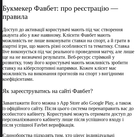
Букмекер Фавбет: про реєстрацію —
правила
Доступ до активації користувачі мають під час створення
акаунта або у вже наявному. Клієнти Фавбет мають
можливість не лише виконувати ставки на спорт, а й грати в
азартні ігри, що мають різні особливості та тематику. Ставка
live виконується під час реального проведення матчу, але лише
ще на не визначені результати. Веб-ресурс стрімкий у
розвитку, тому його користувачі мають можливість зробити
ставку на кіберспортивні напрямки. Кожен клієнт має
можливість на виконання прогнозів на спорт з вигідними
коефіцієнтами.
Як зареєструватись на сайті Фавбет?
Завантажити його можна з App Store або Google Play, а також
із офіційного сайту. Після цього система перенаправить вас до
особистого кабінету. Користувачі можуть отримати доступ до
персоналізованого кабінету лише після успішного входу і
після успішної Favbet верифікація.
Єдиноборства підходять тим, хто цінує індивідуальні