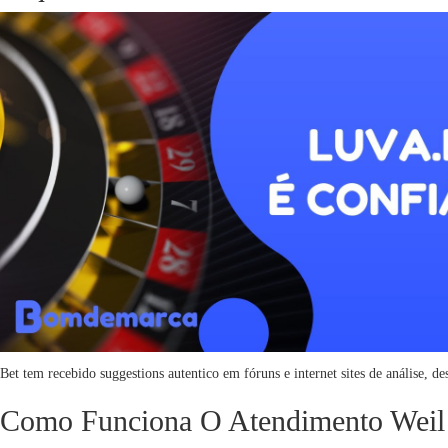
Bet tem recebido suggestions autentico em fóruns e internet sites de análise, d
Como Funciona O Atendimento Weil 