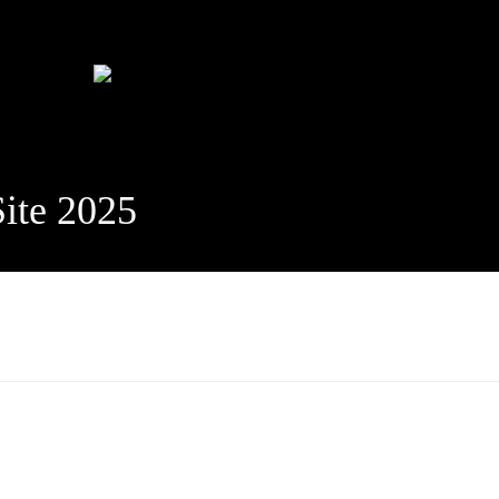
Site 2025