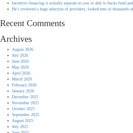
Incentive financing is actually separate so you’re able to bucks fund and
He’s reviewed a huge selection of providers, looked tens of thousands 
Recent Comments
Archives
August 2026
July 2026
June 2026
May 2026
April 2026
March 2026
February 2026
January 2026
December 2025
November 2025
October 2025
September 2025
August 2025
July 2025
June 2025