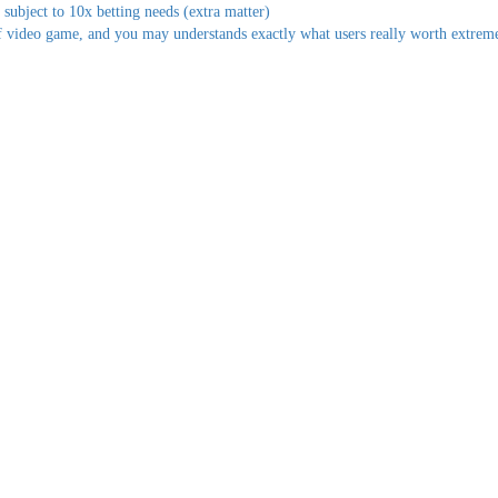
 subject to 10x betting needs (extra matter)
of video game, and you may understands exactly what users really worth extrem