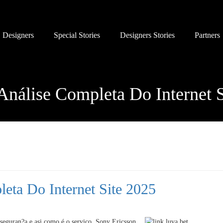
Designers
Special Stories
Designers Stories
Partners
Análise Completa Do Internet 
eta Do Internet Site 2025
seguran?a e asi como é o serviço. Sony Ericsson