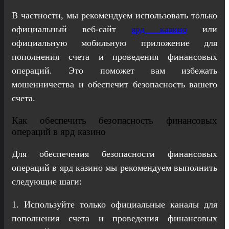
В частности, мы рекомендуем использовать только
официальный веб-сайт
ярд казино
или
официальную мобильную приложение для
пополнения счета и проведения финансовых
операций. Это поможет вам избежать
мошенничества и обеспечит безопасность вашего
счета.
Как обеспечить безопасность финансовых
операций в ярд казино
Для обеспечения безопасности финансовых
операций в ярд казино мы рекомендуем выполнить
следующие шаги:
1. Используйте только официальные каналы для
пополнения счета и проведения финансовых