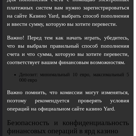
платежных систем вам нужно зарегистрироваться
на сайте Казино Yard, выбрать способ пополнения
и ввести сумму, которую вы хотите перевести.
Важно! Перед тем как начать играть, убедитесь,
что вы выбрали правильный способ пополнения
счета и что сумма, которую вы хотите перевести,
соответствует вашим финансовым возможностям.
Депозит: минимальный 10 евро, максимальный 5
000 евро
Важно помнить, что комиссии могут изменяться,
поэтому рекомендуется проверять условия
операций на официальном сайте казино Yard.
Безопасность и конфиденциальность
финансовых операций в ярд казино