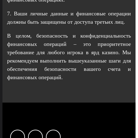
7. Ваши личные данные и финансовые операции
должны быть защищены от доступа третьих лиц.
В целом, безопасность и конфиденциальность
финансовых операций – это приоритетное
требование для любого игрока в ярд казино. Мы
рекомендуем выполнить вышеуказанные шаги для
обеспечения безопасности вашего счета и
финансовых операций.