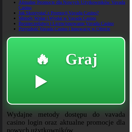
Aktualne Promocje dla Nowych Użytkowników Vavada
Casino
Jak Skorzystać z Promocji Vavada Casino?
Metody Wpłat i Wypłat w Vavada Casino
Bezpieczeństwo i Licencjonowanie Vavada Casino
Przyszłość Vavada Casino i Innowacje w Ofercie
🔥 Graj
▶️
Wydajne metody dostępu do vavada
casino login oraz aktualne promocje dla
nowych użytkowników