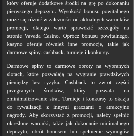
który oferuje dodatkowe środki na grę po dokonaniu
pierwszego depozytu. Wysokość bonusu powitalnego
może się różnić w zależności od aktualnych warunków
promocji, dlatego warto sprawdzić szczegóły na
stronie Vavada Casino. Oprócz bonusu powitalnego,
kasyno oferuje również inne promocje, takie jak
darmowe spiny, cashback, turnieje i konkursy.
Darmowe spiny to darmowe obroty na wybranych
slotach, które pozwalają na wygranie prawdziwych
pieniędzy bez ryzyka. Cashback to zwrot części
przegranych środków, który pozwala na
zminimalizowanie strat. Turnieje i konkursy to okazja
do rywalizacji z innymi graczami o atrakcyjne
nagrody. Aby skorzystać z promocji, należy spełnić
określone warunki, takie jak dokonanie minimalnego
depozytu, obrót bonusem lub spełnienie wymogów