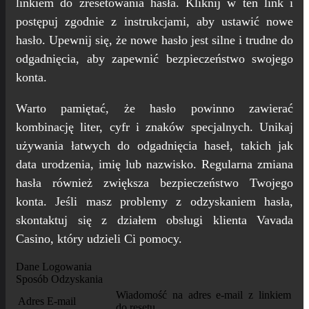
linkiem do zresetowania hasła. Kliknij w ten link i
postępuj zgodnie z instrukcjami, aby ustawić nowe
hasło. Upewnij się, że nowe hasło jest silne i trudne do
odgadnięcia, aby zapewnić bezpieczeństwo swojego
konta.
Warto pamiętać, że hasło powinno zawierać
kombinację liter, cyfr i znaków specjalnych. Unikaj
używania łatwych do odgadnięcia haseł, takich jak
data urodzenia, imię lub nazwisko. Regularna zmiana
hasła również zwiększa bezpieczeństwo Twojego
konta. Jeśli masz problemy z odzyskaniem hasła,
skontaktuj się z działem obsługi klienta Vavada
Casino, który udzieli Ci pomocy.
Dane Logowania
Sposób Odzyskania
Wiadomość na adres e-mail z linkiem
Adres E-mail
do resetu