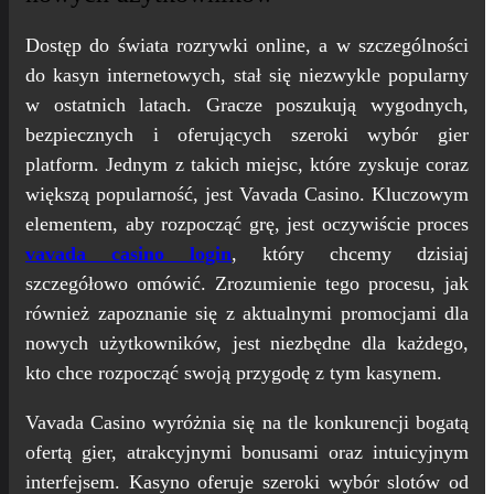
Dostęp do świata rozrywki online, a w szczególności
do kasyn internetowych, stał się niezwykle popularny
w ostatnich latach. Gracze poszukują wygodnych,
bezpiecznych i oferujących szeroki wybór gier
platform. Jednym z takich miejsc, które zyskuje coraz
większą popularność, jest Vavada Casino. Kluczowym
elementem, aby rozpocząć grę, jest oczywiście proces
vavada casino login
, który chcemy dzisiaj
szczegółowo omówić. Zrozumienie tego procesu, jak
również zapoznanie się z aktualnymi promocjami dla
nowych użytkowników, jest niezbędne dla każdego,
kto chce rozpocząć swoją przygodę z tym kasynem.
Vavada Casino wyróżnia się na tle konkurencji bogatą
ofertą gier, atrakcyjnymi bonusami oraz intuicyjnym
interfejsem. Kasyno oferuje szeroki wybór slotów od