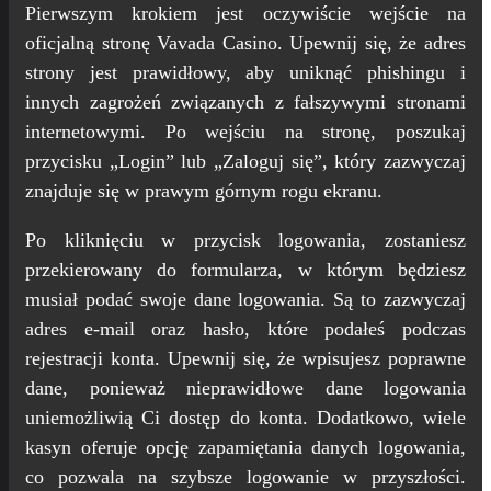
Pierwszym krokiem jest oczywiście wejście na
oficjalną stronę Vavada Casino. Upewnij się, że adres
strony jest prawidłowy, aby uniknąć phishingu i
innych zagrożeń związanych z fałszywymi stronami
internetowymi. Po wejściu na stronę, poszukaj
przycisku „Login” lub „Zaloguj się”, który zazwyczaj
znajduje się w prawym górnym rogu ekranu.
Po kliknięciu w przycisk logowania, zostaniesz
przekierowany do formularza, w którym będziesz
musiał podać swoje dane logowania. Są to zazwyczaj
adres e-mail oraz hasło, które podałeś podczas
rejestracji konta. Upewnij się, że wpisujesz poprawne
dane, ponieważ nieprawidłowe dane logowania
uniemożliwią Ci dostęp do konta. Dodatkowo, wiele
kasyn oferuje opcję zapamiętania danych logowania,
co pozwala na szybsze logowanie w przyszłości.