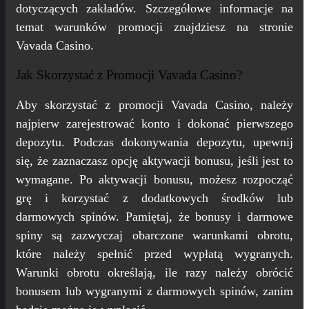
dotyczących zakładów. Szczegółowe informacje na
temat warunków promocji znajdziesz na stronie
Vavada Casino.
Jak Skorzystać z Promocji Vavada Casino?
Aby skorzystać z promocji Vavada Casino, należy
najpierw zarejestrować konto i dokonać pierwszego
depozytu. Podczas dokonywania depozytu, upewnij
się, że zaznaczasz opcję aktywacji bonusu, jeśli jest to
wymagane. Po aktywacji bonusu, możesz rozpocząć
grę i korzystać z dodatkowych środków lub
darmowych spinów. Pamiętaj, że bonusy i darmowe
spiny są zazwyczaj obarczone warunkami obrotu,
które należy spełnić przed wypłatą wygranych.
Warunki obrotu określają, ile razy należy obrócić
bonusem lub wygranymi z darmowych spinów, zanim