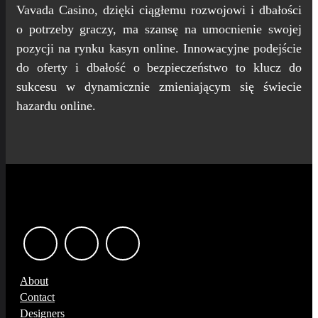
Vavada Casino, dzięki ciągłemu rozwojowi i dbałości
o potrzeby graczy, ma szansę na umocnienie swojej
pozycji na rynku kasyn online. Innowacyjne podejście
do oferty i dbałość o bezpieczeństwo to klucz do
sukcesu w dynamicznie zmieniającym się świecie
hazardu online.
About
Contact
Designers