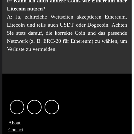
F: Kann ich auch andere Coins wie Ethereum oder
Litecoin nutzen?
A: Ja, zahlreiche Wettseiten akzeptieren Ethereum,
Litecoin und teils auch USDT oder Dogecoin. Achten
Sie stets darauf, die korrekte Coin und das passende
Netzwerk (z. B. ERC-20 für Ethereum) zu wählen, um
Verluste zu vermeiden.
About
Contact