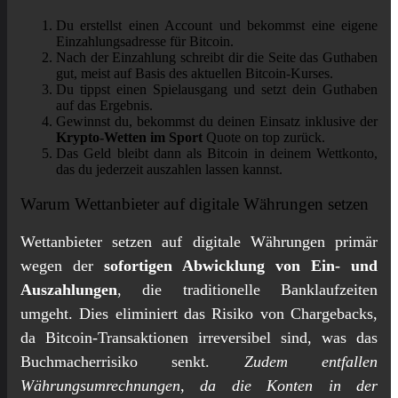
Du erstellst einen Account und bekommst eine eigene
Einzahlungsadresse für Bitcoin.
Nach der Einzahlung schreibt dir die Seite das Guthaben
gut, meist auf Basis des aktuellen Bitcoin-Kurses.
Du tippst einen Spielausgang und setzt dein Guthaben
auf das Ergebnis.
Gewinnst du, bekommst du deinen Einsatz inklusive der
Krypto-Wetten im Sport
Quote on top zurück.
Das Geld bleibt dann als Bitcoin in deinem Wettkonto,
das du jederzeit auszahlen lassen kannst.
Warum Wettanbieter auf digitale Währungen setzen
Wettanbieter setzen auf digitale Währungen primär
wegen der
sofortigen Abwicklung von Ein- und
Auszahlungen
, die traditionelle Banklaufzeiten
umgeht. Dies eliminiert das Risiko von Chargebacks,
da Bitcoin-Transaktionen irreversibel sind, was das
Buchmacherrisiko senkt.
Zudem entfallen
Währungsumrechnungen, da die Konten in der