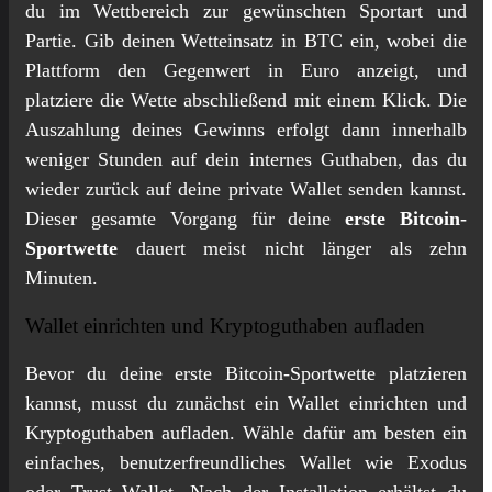
du im Wettbereich zur gewünschten Sportart und
Partie. Gib deinen Wetteinsatz in BTC ein, wobei die
Plattform den Gegenwert in Euro anzeigt, und
platziere die Wette abschließend mit einem Klick. Die
Auszahlung deines Gewinns erfolgt dann innerhalb
weniger Stunden auf dein internes Guthaben, das du
wieder zurück auf deine private Wallet senden kannst.
Dieser gesamte Vorgang für deine
erste Bitcoin-
Sportwette
dauert meist nicht länger als zehn
Minuten.
Wallet einrichten und Kryptoguthaben aufladen
Bevor du deine erste Bitcoin-Sportwette platzieren
kannst, musst du zunächst ein Wallet einrichten und
Kryptoguthaben aufladen. Wähle dafür am besten ein
einfaches, benutzerfreundliches Wallet wie Exodus
oder Trust Wallet. Nach der Installation erhältst du