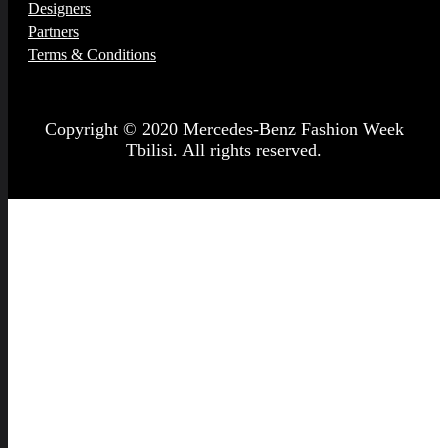
Designers
Partners
Terms & Conditions
Copyright © 2020 Mercedes-Benz Fashion Week
Tbilisi. All rights reserved.