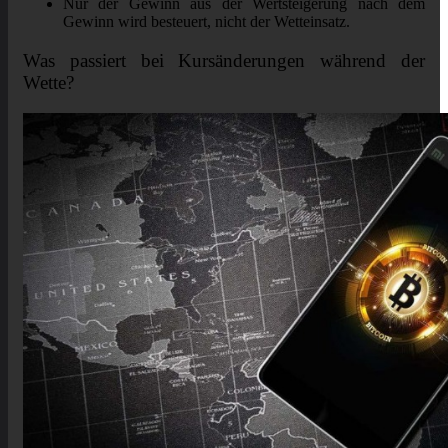
Nur der Gewinn aus der Wertsteigerung nach dem
Gewinn wird besteuert, nicht der Wetteinsatz.
Was passiert bei Kursänderungen während der
Wette?