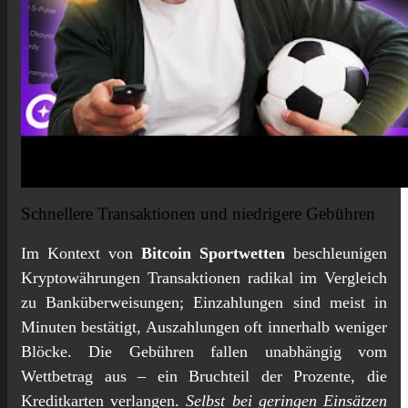
Schnellere Transaktionen und niedrigere Gebühren
Im Kontext von
Bitcoin Sportwetten
beschleunigen
Kryptowährungen Transaktionen radikal im Vergleich
zu Banküberweisungen; Einzahlungen sind meist in
Minuten bestätigt, Auszahlungen oft innerhalb weniger
Blöcke. Die Gebühren fallen unabhängig vom
Wettbetrag aus – ein Bruchteil der Prozente, die
Kreditkarten verlangen.
Selbst bei geringen Einsätzen