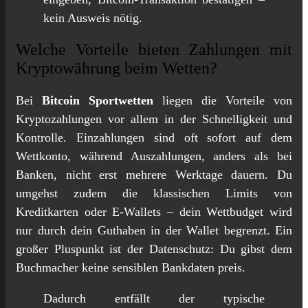
kein Ausweis nötig.
Welche Vorteile bieten Zahlungen mit
Kryptowährung beim Wetten?
Bei
Bitcoin Sportwetten
liegen die Vorteile von
Kryptozahlungen vor allem in der Schnelligkeit und
Kontrolle. Einzahlungen sind oft sofort auf dem
Wettkonto, während Auszahlungen, anders als bei
Banken, nicht erst mehrere Werktage dauern. Du
umgehst zudem die klassischen Limits von
Kreditkarten oder E-Wallets – dein Wettbudget wird
nur durch dein Guthaben in der Wallet begrenzt. Ein
großer Pluspunkt ist der Datenschutz: Du gibst dem
Buchmacher keine sensiblen Bankdaten preis.
Dadurch entfällt der typische