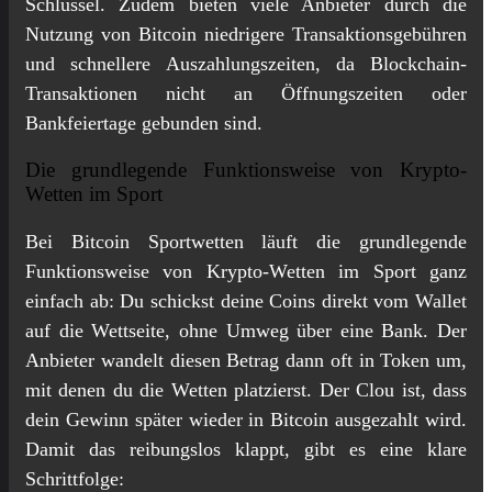
Schlüssel. Zudem bieten viele Anbieter durch die
Nutzung von Bitcoin niedrigere Transaktionsgebühren
und schnellere Auszahlungszeiten, da Blockchain-
Transaktionen nicht an Öffnungszeiten oder
Bankfeiertage gebunden sind.
Die grundlegende Funktionsweise von Krypto-
Wetten im Sport
Bei Bitcoin Sportwetten läuft die grundlegende
Funktionsweise von Krypto-Wetten im Sport ganz
einfach ab: Du schickst deine Coins direkt vom Wallet
auf die Wettseite, ohne Umweg über eine Bank. Der
Anbieter wandelt diesen Betrag dann oft in Token um,
mit denen du die Wetten platzierst. Der Clou ist, dass
dein Gewinn später wieder in Bitcoin ausgezahlt wird.
Damit das reibungslos klappt, gibt es eine klare
Schrittfolge: