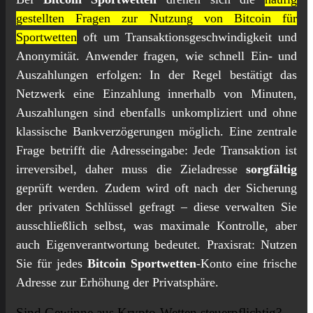
gestellten Fragen zur Nutzung von Bitcoin für
Sportwetten
oft um Transaktionsgeschwindigkeit und
Anonymität. Anwender fragen, wie schnell Ein- und
Auszahlungen erfolgen: In der Regel bestätigt das
Netzwerk eine Einzahlung innerhalb von Minuten,
Auszahlungen sind ebenfalls unkompliziert und ohne
klassische Bankverzögerungen möglich. Eine zentrale
Frage betrifft die Adresseingabe: Jede Transaktion ist
irreversibel, daher muss die Zieladresse
sorgfältig
geprüft werden. Zudem wird oft nach der Sicherung
der privaten Schlüssel gefragt – diese verwalten Sie
ausschließlich selbst, was maximale Kontrolle, aber
auch Eigenverantwortung bedeutet. Praxisrat: Nutzen
Sie für jedes
Bitcoin Sportwetten
-Konto eine frische
Adresse zur Erhöhung der Privatsphäre.
Sind Gewinne aus Krypto-Wetten steuerpflichtig?