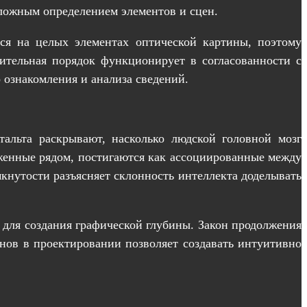
сложным определением элементов и сцен.
ся на целых элементах оптической картины, поэтому
рительная порядок функционирует в согласованности с
ознакомления и анализа сведений.
тальта раскрывают, насколько людской головной мозг
женные рядом, постигаются как ассоциированные между
кнутости разъясняет склонность интеллекта доделывать
 для создания графической глубины. Закон продолжения
снов в проектировании позволяет создавать интуитивно