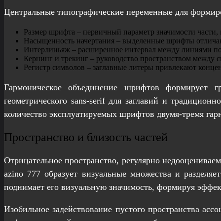
Центральные типографические переменные для формир
Размер шрифта – первичный параметр значимости части, 
Насыщенность начертания – выделенные шрифты отличаю
Интерлиньяж – расширенное интервал между линиями по
Кернинг и трекинг – руководство пространством между с
Регистр символов – заглавные литеры привлекают конце
Гармоническое объединение шрифтов формирует гр
геометрического sans-serif для заглавий и традицион
количество эксплуатируемых шрифтов двумя-тремя гарн
Пространство и близость частей
Отрицательное пространство, регулярно недооцениваем
azino 777 образует визуальные множества и разделяе
поднимает его визуальную значимость, формируя эффек
Изобильное задействование пустого пространства асс