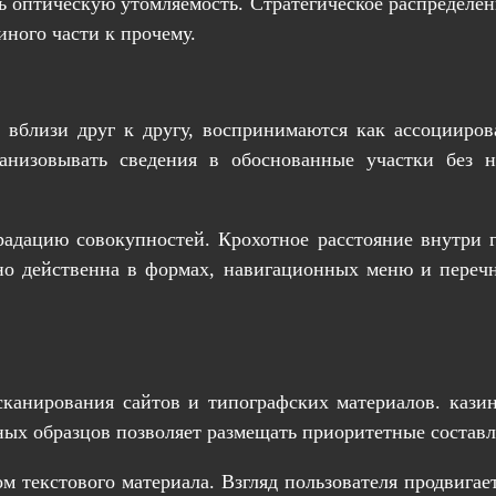
оптическую утомляемость. Стратегическое распределен
иного части к прочему.
е вблизи друг к другу, воспринимаются как ассоцииро
ганизовывать сведения в обоснованные участки без
радацию совокупностей. Крохотное расстояние внутри
но действенна в формах, навигационных меню и перечн
канирования сайтов и типографских материалов. казин
ных образцов позволяет размещать приоритетные состав
м текстового материала. Взгляд пользователя продвигае