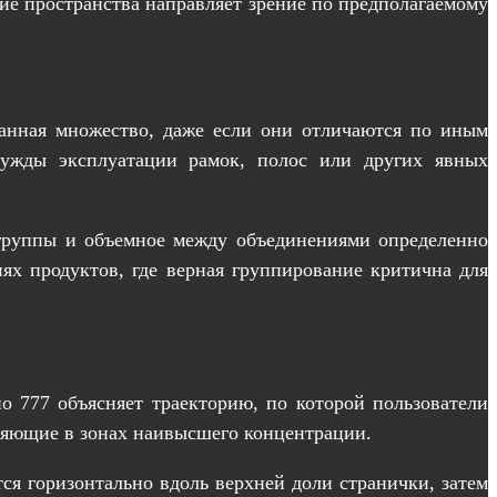
ие пространства направляет зрение по предполагаемому
ванная множество, даже если они отличаются по иным
 нужды эксплуатации рамок, полос или других явных
 группы и объемное между объединениями определенно
ях продуктов, где верная группирование критична для
о 777 объясняет траекторию, по которой пользователи
ляющие в зонах наивысшего концентрации.
тся горизонтально вдоль верхней доли странички, затем