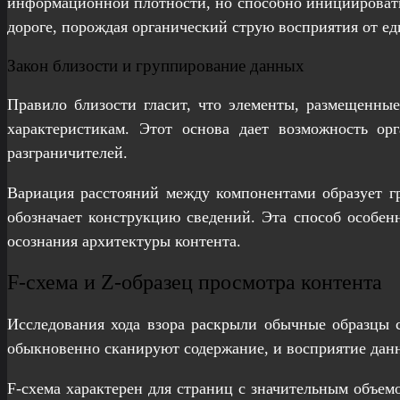
информационной плотности, но способно инициировать 
дороге, порождая органический струю восприятия от ед
Закон близости и группирование данных
Правило близости гласит, что элементы, размещенны
характеристикам. Этот основа дает возможность ор
разграничителей.
Вариация расстояний между компонентами образует г
обозначает конструкцию сведений. Эта способ особен
осознания архитектуры контента.
F-схема и Z-образец просмотра контента
Исследования хода взора раскрыли обычные образцы с
обыкновенно сканируют содержание, и восприятие дан
F-схема характерен для страниц с значительным объемо