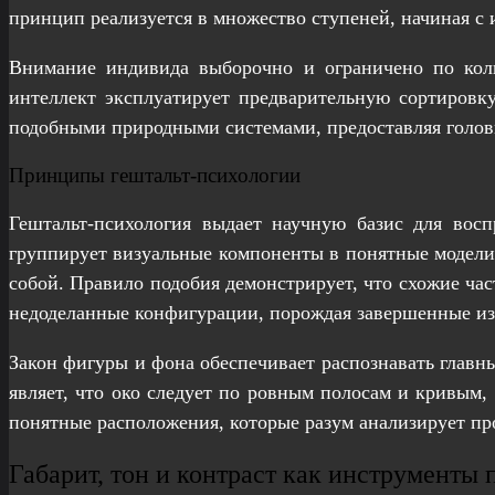
принцип реализуется в множество ступеней, начиная с
Внимание индивида выборочно и ограничено по коли
интеллект эксплуатирует предварительную сортировку
подобными природными системами, предоставляя головн
Принципы гештальт-психологии
Гештальт-психология выдает научную базис для восп
группирует визуальные компоненты в понятные модели
собой. Правило подобия демонстрирует, что схожие ча
недоделанные конфигурации, порождая завершенные из
Закон фигуры и фона обеспечивает распознавать главн
являет, что око следует по ровным полосам и кривым,
понятные расположения, которые разум анализирует про
Габарит, тон и контраст как инструменты 