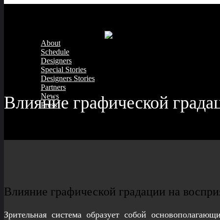
About
Schedule
Designers
Special Stories
Designers Stories
Partners
News
Влияние графической града
Press
Влияние графической градации на воспри
Зрительная система образует собой основополагающ