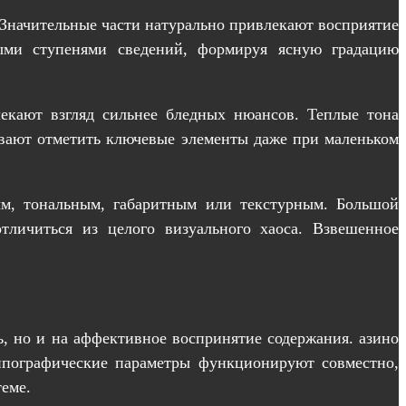
Значительные части натурально привлекают восприятие
ными ступенями сведений, формируя ясную градацию
екают взгляд сильнее бледных нюансов. Теплые тона
ивают отметить ключевые элементы даже при маленьком
вым, тональным, габаритным или текстурным. Большой
тличиться из целого визуального хаоса. Взвешенное
ь, но и на аффективное воспринятие содержания. азино
ипографические параметры функционируют совместно,
еме.