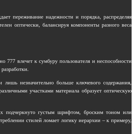
ает переживание надежности и порядка, распределяя
телен оптически, балансируя компоненты разного веса
о 777 влечет к сумбуру пользователя и неспособности
 разработки.
ки лишь незначительно больше ключевого содержания,
 различными участками материала образует оптическую
щих подчеркнуто густым шрифтом, броским тоном или
треблении стилей ломает логику иерархии – к примеру,