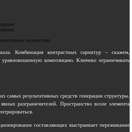
нтрацию
териала
начительных количествах
иала. Комбинация контрастных гарнитур – скажем,
, но уравновешенную композицию. Ключево ограничивать
из самых результативных средств генерации структуры.
 явных разграничителей. Пространство возле элемента
ентрироваться.
зиционирование составляющих выстраивает переживание