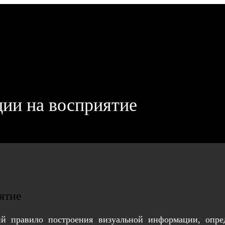
ции на восприятие
ятие
ий правило построения визуальной информации, опр