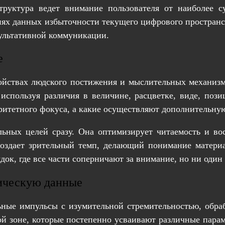
структура ведет внимание пользователя от наиболее 
иях данных избыточности текущего цифрового простран
зультативной коммуникации.
е
ойствах людского постижения и мыслительных механизма
используя различия в величине, расцветке, виде, пози
итетного фокуса, а какие осуществляют дополнительную
льных целей сразу. Она оптимизирует читаемость и в
 создает зрительный темп, делающий понимание матери
ок, где все части соперничают за внимание, но ни один 
фическую данные
ьные импульсы с изумительной стремительностью, обраб
 зоне, которые постепенно усваивают различные параме