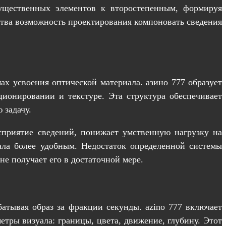
существенных элементов к второстепенным, формируя
ства возможность проектирования компоновать сведения
х усвоения оптической материала. азино 777 образует
ционировании и текстуре. Эта структура обеспечивает
 задачу.
осприятие сведений, понижает умственную нагрузку на
ала более удобным. Недостаток определенной системы
не получает его в достаточной мере.
атывая образ за фракции секунды. azino 777 включает
тры визуала: границы, цвета, движение, глубину. Этот