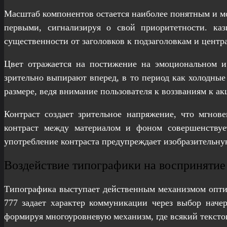
Масштаб компонентов остается наиболее понятным и м
первыми, сигнализируя о свой приоритетности. ка
существенности от заголовков к подзаголовкам и центр
Цвет отражается на постижение на эмоциональном и
зрительно выпирают вперед, в то период как холодны
размере, ведя внимание пользователя к воззваниям к 
Контраст создает зрительное напряжение, что мгнов
контраст между материалом и фоном совершенствует
употребление контраста предупреждает изобразительную
Воздействие типографики на воспринятие
Типографика выступает действенным механизмом оптиче
777 задает характер коммуникации через выбор нач
формируя многоуровневую механизм, где всякий тексто