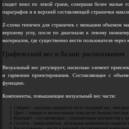
сходит вниз по левой грани, совершая более малые г
параграфов и в верхней составляющей странички макси
Z-схема типичен для страничек с меньшим объемом мат
верхнему углу, после по диагонали к левому нижнем
материалов, где существенно вести пользователя через
Графический вес и баланс расположения
Визуальный вес регулирует, насколько элемент привл
и гармонии проектирования. Составляющие с объемн
функцию.
Компоненты, повышающие визуальный вес части:
Габарит – крупные предметы несут больший вес, чем кро
Цвет – темные и интенсивные тона весят больше светлых
Контраст – составляющие с повышенным контрастом к ср
Густота – замысловатые, детальные компоненты видятся
Расположение – части в верхней составляющей композиц