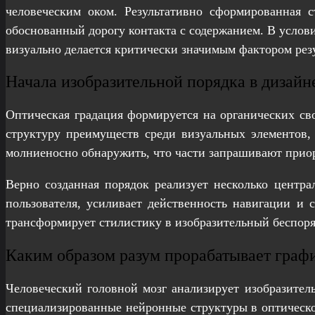
человеческим оком. Результативно сформированная 
обоснованный дорогу контакта с содержанием. В услов
визуально делается критически значимым фактором ре
Начала изобразительной порядка в дизайн
Оптическая градация формируется на органических св
структуру преимуществ среди визуальных элементов, 
молниеносно обнаружить, что части запрашивают приор
Верно созданная порядок реализует несколько центра
пользователя, усиливает действенность навигации и
трансформирует стилистику в изобразительный беспоряд
Каким образом разум прорабатывает гра
Человеческий головной мозг анализирует изобразител
специализированные нейронные структуры в оптической