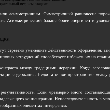
рительный вес, чем гладкие
или асимметричным. Симметричный равновесие порожд
и. Асимметрический баланс более энергичен и увлека
ядка
ут серьезно уменьшить действенность оформления. азин
повых затруднений способствует избежать их на стадии
контраста между градациями иерархии. Когда заголов
укции содержания. Недостаточное пространство между
результативность. Если чрезмерно много составляю
адлежащего концентрации. Непоследовательность в упо
знообразных элементах интерфейса.