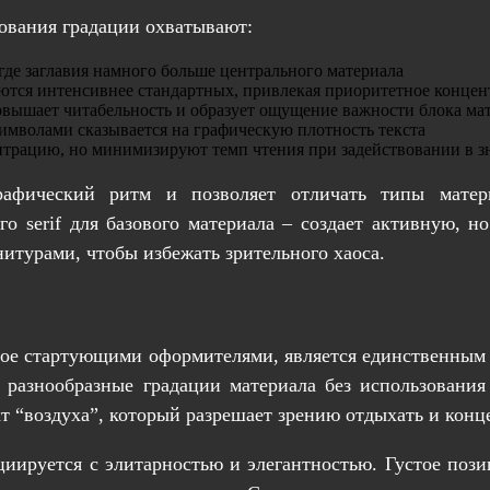
ования градации охватывают:
где заглавия намного больше центрального материала
тся интенсивнее стандартных, привлекая приоритетное конце
вышает читабельность и образует ощущение важности блока ма
имволами сказывается на графическую плотность текста
нтрацию, но минимизируют темп чтения при задействовании в з
афический ритм и позволяет отличать типы матер
ного serif для базового материала – создает активную
итурами, чтобы избежать зрительного хаоса.
ое стартующими оформителями, является единственным 
т разнообразные градации материала без использования
т “воздуха”, который разрешает зрению отдыхать и конц
оциируется с элитарностью и элегантностью. Густое по