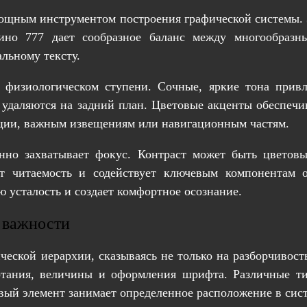
ощным инструментом построения графической системы. 
зино 777 дает сообразное баланс между многообраз
альному тексту.
 физиологическом ступени. Сочные, яркие тона привл
е удаляются на задний план. Цветовые акценты обеспеч
акции, важным извещениям или навигационным частям.
енно захватывает фокус. Контраст может быть цвето
 читаемость и содействует ключевым компонентам о
 усталость и создает комфортное осознание.
 важности
ской иерархии, сказываясь не только на разборчивост
ертания, величины и оформления шрифта. Различные т
вый элемент занимает определенное расположение в сист