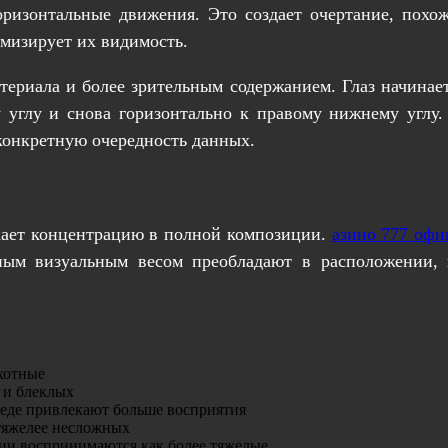
оризонтальные движения. Это создает очертание, пох
мизирует их видимость.
ериала и более зрительным содержанием. Глаз начинает 
у углу и снова горизонтально к правому нижнему углу
 конкретную очередность данных.
екает концентрацию в полной композиции.
азино 777 офи
ым визуальным весом преобладают в расположении, 
хотные
 и блеклых
еде привлекают больше восприятия
 тяжелее несложных
ии воспринимаются как более тяжелые