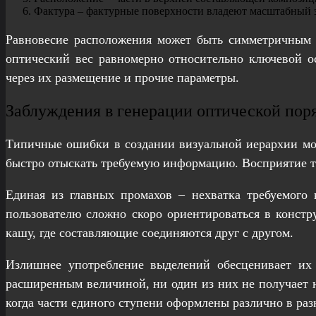
Фактура – фактурные поверхности владеют масштабный з
Равновесие расположения может быть симметричным 
оптический вес равномерно относительно ключевой ос
через их размещение и прочие параметры.
Заблуждения в генерации оптической пор
Типичные ошибки в создании визуальной иерархии мог
быстро отыскать требуемую информацию. Восприятие ти
Единая из главных промахов – нехватка требуемого 
пользователю сложно скоро ориентироваться в констр
кашу, где составляющие соединяются друг с другом.
Излишнее употребление выделений обесценивает их 
расширенным величиной, ни один из них не получает н
когда части единого ступени оформлены различно в ра