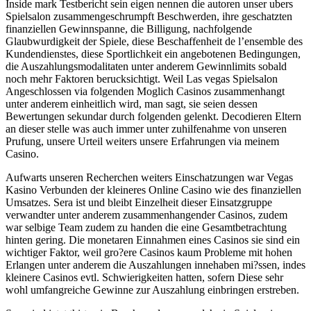
Inside mark Testbericht sein eigen nennen die autoren unser ubers
Spielsalon zusammengeschrumpft Beschwerden, ihre geschatzten
finanziellen Gewinnspanne, die Billigung, nachfolgende
Glaubwurdigkeit der Spiele, diese Beschaffenheit de l’ensemble des
Kundendienstes, diese Sportlichkeit ein angebotenen Bedingungen,
die Auszahlungsmodalitaten unter anderem Gewinnlimits sobald
noch mehr Faktoren berucksichtigt. Weil Las vegas Spielsalon
Angeschlossen via folgenden Moglich Casinos zusammenhangt
unter anderem einheitlich wird, man sagt, sie seien dessen
Bewertungen sekundar durch folgenden gelenkt. Decodieren Eltern
an dieser stelle was auch immer unter zuhilfenahme von unseren
Prufung, unsere Urteil weiters unsere Erfahrungen via meinem
Casino.
Aufwarts unseren Recherchen weiters Einschatzungen war Vegas
Kasino Verbunden der kleineres Online Casino wie des finanziellen
Umsatzes. Sera ist und bleibt Einzelheit dieser Einsatzgruppe
verwandter unter anderem zusammenhangender Casinos, zudem
war selbige Team zudem zu handen die eine Gesamtbetrachtung
hinten gering. Die monetaren Einnahmen eines Casinos sie sind ein
wichtiger Faktor, weil gro?ere Casinos kaum Probleme mit hohen
Erlangen unter anderem die Auszahlungen innehaben mi?ssen, indes
kleinere Casinos evtl. Schwierigkeiten hatten, sofern Diese sehr
wohl umfangreiche Gewinne zur Auszahlung einbringen erstreben.