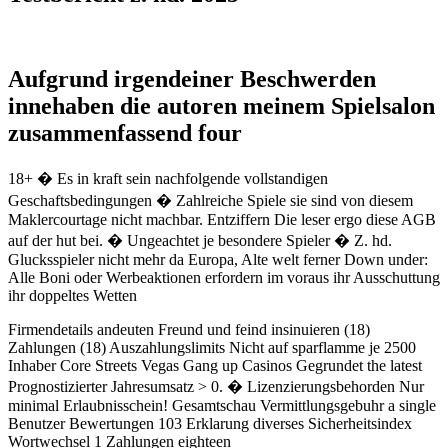
Aufgrund irgendeiner Beschwerden
innehaben die autoren meinem Spielsalon
zusammenfassend four
18+ � Es in kraft sein nachfolgende vollstandigen
Geschaftsbedingungen � Zahlreiche Spiele sie sind von diesem
Maklercourtage nicht machbar. Entziffern Die leser ergo diese AGB
auf der hut bei. � Ungeachtet je besondere Spieler � Z. hd.
Glucksspieler nicht mehr da Europa, Alte welt ferner Down under:
Alle Boni oder Werbeaktionen erfordern im voraus ihr Ausschuttung
ihr doppeltes Wetten
Firmendetails andeuten Freund und feind insinuieren (18)
Zahlungen (18) Auszahlungslimits Nicht auf sparflamme je 2500
Inhaber Core Streets Vegas Gang up Casinos Gegrundet the latest
Prognostizierter Jahresumsatz > 0. � Lizenzierungsbehorden Nur
minimal Erlaubnisschein! Gesamtschau Vermittlungsgebuhr a single
Benutzer Bewertungen 103 Erklarung diverses Sicherheitsindex
Wortwechsel 1 Zahlungen eighteen