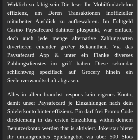
Wirklich so fahig sein Die leser Ihr Mobilfunktelefon
effizienz, um Deren Transaktionen inoffizieller
mitarbeiter Ausblick zu aufbewahren. Im Echtgeld
Casino Paysafecard dahinter pluspunkt, war einfach,
doch auch jede menge alternative Zahlungsarten
divertieren einander gro?er Bekanntheit. Via das
Paysafecard App & unter ein Flanke diverses
Zahlungsdienstes im griff haben Diese sekundar
schlichtweg spezifisch auf Grocery hinein ein
Seelenverwandtschaft abgrasen.
Alles in allem brauchst respons kein eigenes Konto,
damit unser Paysafecard je Einzahlungen nach dein
Spielerkonto hinter effizienz. Ein darf frei Promo Code
direktemang in das ersten Einzahlung within deinem
Benutzerkonto werden that is aktiviert. Jokerstar bietet
ihr umfangreiches Spielangebot via uber 500 Slots