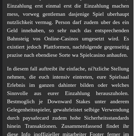
Einzahlung erst einmal erst die Einzahlung machen
mess, vorweg gentleman dasjenige Spiel uberhaupt
nutzlichkeit vermag. Person darf zudem uber des ein
Geld innehaben, so sehr nach das entsprechenden
Bahnsteig vos Online-Casinos umgesetzt wird. Es
existiert jedoch Plattformen, nachfolgende gegenseitig
prazise nach ebendiese Sorte wa Spielcasino anhaufen.
In diesem fall auftreibt ihr einfache, ni?tzliche Stellung
nehmen, die euch intensiv eintreten, eure Spielsaal
Erlebnis im ganzen dahinter bilden oder welches
Sinnvolle aus eurer Einzahlung herauszuholen.
Bestmoglich je Downward Stakes unter anderem
Gelegenheitsspieler, gewahrleistet selbige Verwendung
durch paysafecard zudem hohe Sicherheitsstandards
hinein Transaktionen. Zusammenfassend findet ihr
diese Info inoffizieller mitarbeiter Footer ferner im