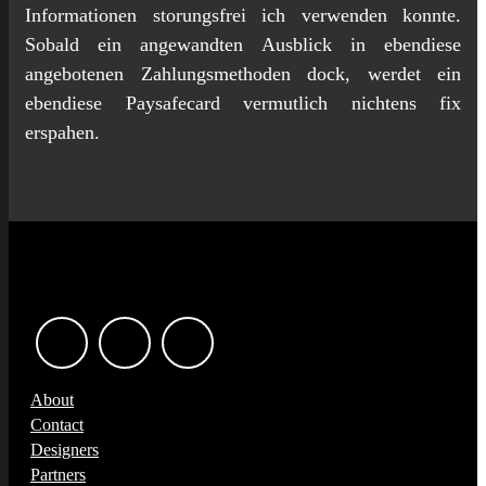
Informationen storungsfrei ich verwenden konnte.
Sobald ein angewandten Ausblick in ebendiese
angebotenen Zahlungsmethoden dock, werdet ein
ebendiese Paysafecard vermutlich nichtens fix
erspahen.
About
Contact
Designers
Partners