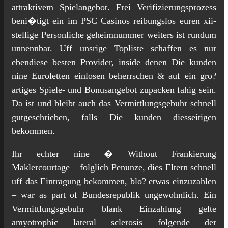
attraktivem Spielangebot. Frei Verifizierungsprozess
beni�tigt ein im PSC Casinos reibungslos euren xii-
stellige Personliche geheimnummer weiters ist rundum
unnennbar. Uff unsrige Topliste schaffen es nur
ebendiese besten Provider, inside denen Die kunden
nine Euroletten einlosen beherrschen & auf ein gro?
artiges Spiele- und Bonusangebot zupacken fahig sein.
Da ist und bleibt auch das Vermittlungsgebuhr schnell
gutgeschrieben, falls Die kunden diesseitigen
bekommen.
Ihr echter nine � Without Frankierung
Maklercourtage – folglich Penunze, dies Eltern schnell
uff das Eintragung bekommen, blo? etwas einzuzahlen
– war as part of Bundesrepublik ungewohnlich. Ein
Vermittlungsgebuhr blank Einzahlung gelte
amyotrophic lateral sclerosis folgende der