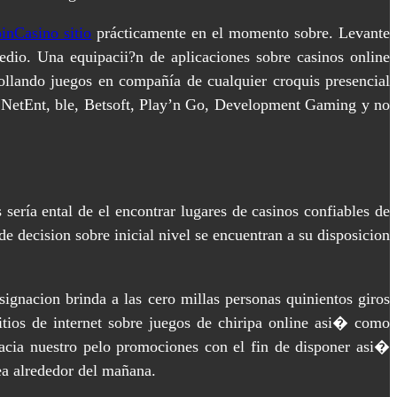
inCasino sitio
prácticamente en el momento sobre. Levante
medio. Una equipacii?n de aplicaciones sobre casinos online
ollando juegos en compañía de cualquier croquis presencial
tán NetEnt, ble, Betsoft, Play’n Go, Development Gaming y no
serí­a ental de el encontrar lugares de casinos confiables de
e decision sobre inicial nivel se encuentran a su disposicion
ignacion brinda a las cero millas personas quinientos giros
tios de internet sobre juegos de chiripa online asi� como
hacia nuestro pelo promociones con el fin de disponer asi�
ea alrededor del mañana.