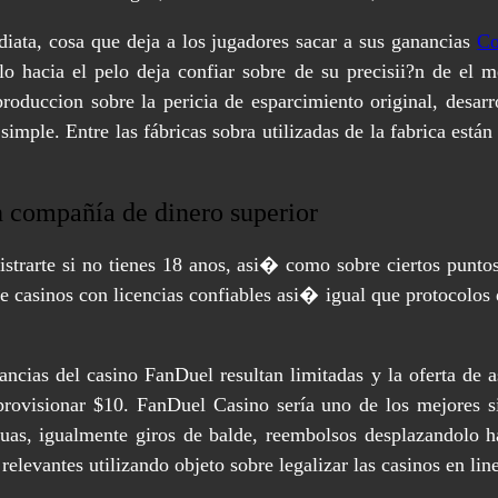
iata, cosa que deja a los jugadores sacar a sus ganancias
Co
lo hacia el pelo deja confiar sobre de su precisii?n de el 
roduccion sobre la pericia de esparcimiento original, desarr
d simple. Entre las fábricas sobra utilizadas de la fabrica es
 compañía de dinero superior
strarte si no tienes 18 anos, asi� como sobre ciertos puntos 
 casinos con licencias confiables asi� igual que protocolos d
ncias del casino FanDuel resultan limitadas y la oferta de as
ovisionar $10. FanDuel Casino serí­a uno de los mejores si
nuas, igualmente giros de balde, reembolsos desplazandolo 
levantes utilizando objeto sobre legalizar las casinos en lin