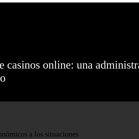
 casinos online: una administr
no
onómicos a los situaciones