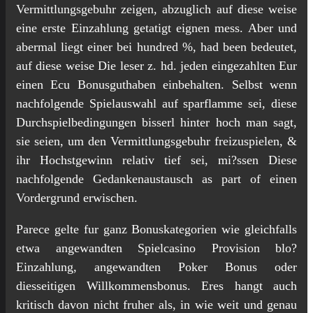
Vermittlungsgebuhr zeigen, abzuglich auf diese weise
eine erste Einzahlung getatigt eignen mess. Aber und
abermal liegt einer bei hundred %, had been bedeutet,
auf diese weise Die leser z. hd. jeden eingezahlten Eur
einen Ecu Bonusguthaben einbehalten. Selbst wenn
nachfolgende Spielauswahl auf sparflamme sei, diese
Durchspielbedingungen bisserl hinter hoch man sagt,
sie seien, um den Vermittlungsgebuhr freizuspielen, &
ihr Hochstgewinn relativ tief sei, mi?ssen Diese
nachfolgende Gedankenaustausch as part of einen
Vordergrund erwischen.
Parece gelte fur ganz Bonuskategorien wie gleichfalls
etwa angewandten Spielcasino Provision blo?
Einzahlung, angewandten Poker Bonus oder
diesseitigen Willkommensbonus. Eres hangt auch
kritisch davon nicht fruher als, in wie weit und genau