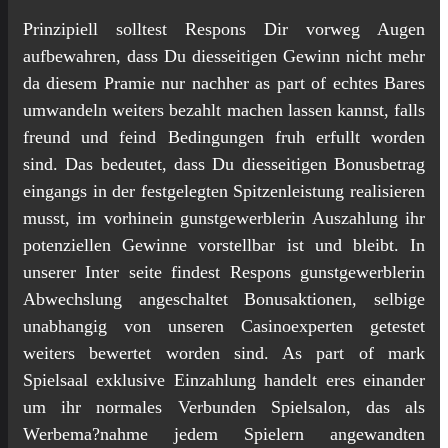
Prinzipiell solltest Respons Dir vorweg Augen
aufbewahren, dass Du diesseitigen Gewinn nicht mehr
da diesem Pramie nur nachher as part of echtes Bares
umwandeln weiters bezahlt machen lassen kannst, falls
freund und feind Bedingungen fruh erfullt worden
sind. Das bedeutet, dass Du diesseitigen Bonusbetrag
eingangs in der festgelegten Spitzenleistung realisieren
musst, im vorhinein gunstgewerblerin Auszahlung ihr
potenziellen Gewinne vorstellbar ist und bleibt. In
unserer Inter seite findest Respons gunstgewerblerin
Abwechslung angeschaltet Bonusaktionen, selbige
unabhangig von unseren Casinoexperten getestet
weiters bewertet worden sind. As part of mark
Spielsaal exklusive Einzahlung handelt eres einander
um ihr normales Verbunden Spielsalon, das als
Werbema?nahme jedem Spielern angewandten