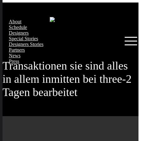
About
Schedule
Designers
Special Stories
Designers Stories
Partners
News
Press
Transaktionen sie sind alles
in allem inmitten bei three-2
Tagen bearbeitet