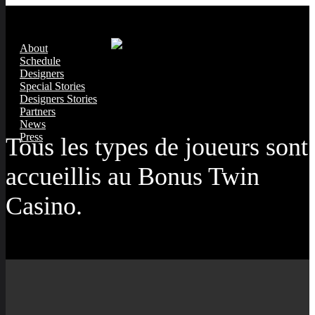
About
Schedule
Designers
Special Stories
Designers Stories
Partners
News
Press
Tous les types de joueurs sont
accueillis au Bonus Twin
Casino.