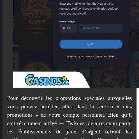
Pour découvrir les promotions spéciales auxquelles
vous pouvez accéder, allez dans la section « mes
promotions » de votre compte personnel. Bien qu’il
soit récemment arrivé — Twin est déjà reconnu parmi
les établissements de jeux d’argent offrant les