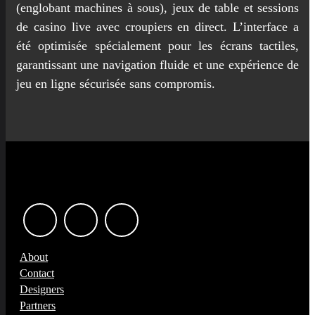
(englobant machines à sous), jeux de table et sessions
de casino live avec croupiers en direct. L’interface a
été optimisée spécialement pour les écrans tactiles,
garantissant une navigation fluide et une expérience de
jeu en ligne sécurisée sans compromis.
About
Contact
Designers
Partners