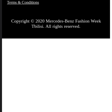
Terms & Conditions
Copyright © 2020 Mercedes-Benz Fashion Week
Tbilisi. All rights reserved.