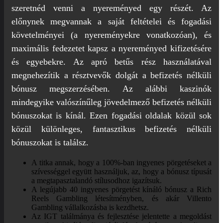
szeretnéd venni a nyereményed egy részét. Az
előnynek megvannak a saját feltételei és fogadási
követelményei (a nyereményekre vonatkozóan), és
maximális fedezetet kapsz a nyereményed kifizetésére
és egyebekre. Az apró betűs rész használatával
megnehezítik a résztvevők dolgát a befizetés nélküli
bónusz megszerzésében. Az alábbi kaszinók
mindegyike valószínűleg jövedelmező befizetés nélküli
bónuszokat is kínál.
Ezen fogadási oldalak közül sok
közül különleges, fantasztikus befizetés nélküli
bónuszokat is találsz.
A titka annak, hogy a 100%-ban ingyenes pörgetéseket a
szívességgel együtt használjuk, az, hogy a bónusz típusát
a megtapasztalandó stílusodhoz igazítsuk.
A legújabb 40 ingyenes pörgetést kínáló bónusz a Rich
Reels Gambling létesítményben, és akár Villento
Gambling vállalkozásba is kezdhetsz.
Az IGT találmánya és fejlesztése jelentette a megoldást