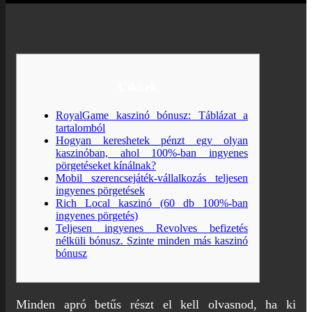
Cikkek
RoyalGame kaszinó bónusz: Táblázat a
tartalomból
Hogyan kereshetek pénzt egy olyan
kaszinóban, ahol 100%-ban ingyenes
pörgetéseket kínálnak?
Mobil szerencsejáték-vállalkozás teljesen
ingyenes pörgetések
Rich Local kaszinó (60 db 100%-ban
ingyenes pörgetés)
Teljesen ingyenes Revolves befizetés
nélküli bónusz. Szinte minden más kaszinó
bónusz
Minden apró betűs részt el kell olvasnod, ha ki