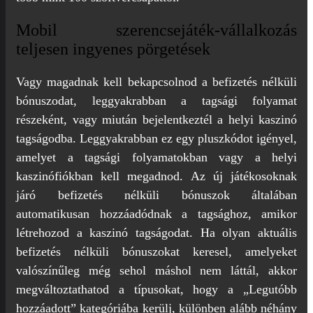
Mobil szerencsejáték-vállalkozás
teljesen ingyenes pörgetések
Vagy magadnak kell bekapcsolnod a befizetés nélküli
bónuszodat, leggyakrabban a tagsági folyamat
részeként, vagy miután bejelentkeztél a helyi kaszinó
tagságodba. Leggyakrabban ez egy pluszkódot igényel,
amelyet a tagsági folyamatokban vagy a helyi
kaszinófiókban kell megadnod. Az új játékosoknak
járó befizetés nélküli bónuszok általában
automatikusan hozzáadódnak a tagsághoz, amikor
létrehozod a kaszinó tagságodat. Ha olyan aktuális
befizetés nélküli bónuszokat keresel, amelyeket
valószínűleg még sehol máshol nem láttál, akkor
megváltoztathatod a típusokat, hogy a „Legutóbb
hozzáadott” kategóriába kerülj, különben alább néhány