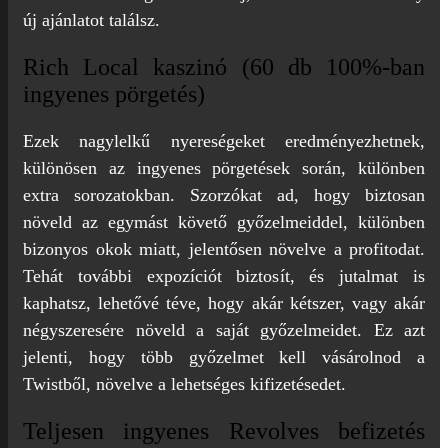
új ajánlatot találsz.
Rich Local kaszinó (60 db 100%-ban
ingyenes pörgetés)
Ezek nagylelkű nyereségeket eredményezhetnek,
különösen az ingyenes pörgetések során, különben
extra sorozatokban. Szorzókat ad, hogy biztosan
növeld az egymást követő győzelmeiddel, különben
bizonyos okok miatt, jelentősen növelve a profitodat.
Tehát további expozíciót biztosít, és jutalmat is
kaphatsz, lehetővé téve, hogy akár kétszer, vagy akár
négyszeresére növeld a saját győzelmeidet. Ez azt
jelenti, hogy több győzelmet kell vásárolnod a
Twistből, növelve a lehetséges kifizetésedet.
Teljesen ingyenes Revolves befizetés