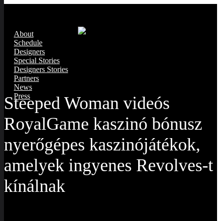
About
Schedule
Designers
Special Stories
Designers Stories
Partners
News
Press
Steeped Woman videós
RoyalGame kaszinó bónusz
nyerőgépes kaszinójátékok,
amelyek ingyenes Revolves-t
kínálnak