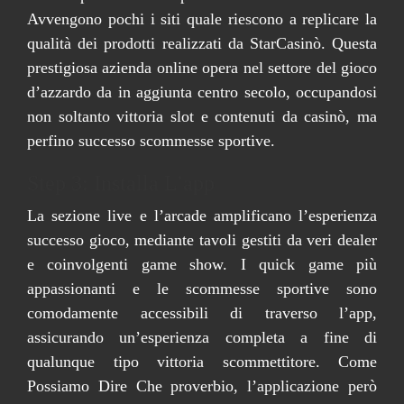
Avvengono pochi i siti quale riescono a replicare la
qualità dei prodotti realizzati da StarCasinò. Questa
prestigiosa azienda online opera nel settore del gioco
d’azzardo da in aggiunta centro secolo, occupandosi
non soltanto vittoria slot e contenuti da casinò, ma
perfino successo scommesse sportive.
Step 3: Installa L’app
La sezione live e l’arcade amplificano l’esperienza
successo gioco, mediante tavoli gestiti da veri dealer
e coinvolgenti game show. I quick game più
appassionanti e le scommesse sportive sono
comodamente accessibili di traverso l’app,
assicurando un’esperienza completa a fine di
qualunque tipo vittoria scommettitore. Come
Possiamo Dire Che proverbio, l’applicazione però