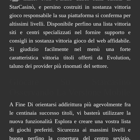
StarCasinò, e persino costruiti in sostanza vittoria
gioco responsabile la sua piattaforma si conferma per
altissimi livelli. Disponibile perfino una lista vittoria
siti e centri specializzati nel fornire supporto e
consigli in sostanza vittoria gioco del web affidabile.
Si giudizio facilmente nel menù una forte
caratteristica vittoria titoli offerti da Evolution,
taluno dei provider più rinomati del settore.
Giocare Su Starcasino
Osservando La Versione Mobile
A Fine Di orientarsi addirittura più agevolmente fra
le centinaia successo titoli, vi basterà utilizzare la
nuova funzionalità Esplora e creare una vostra lista
di giochi preferiti. Sicurezza ai massimi livelli e
buona perfino la copertura del centro sevizio.