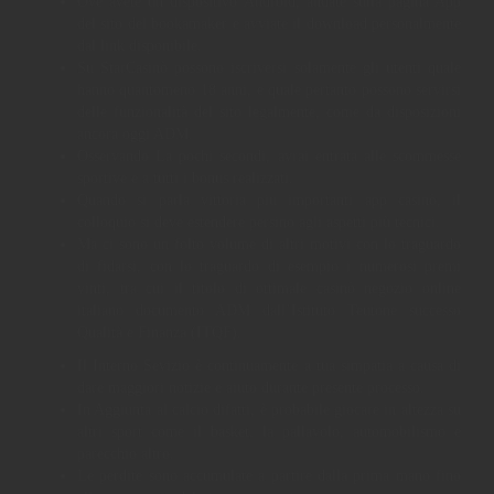
Ove avete un dispositivo Android, andate sulla pagina App
del sito del bookamaker e avviate il download personalmente
dal link disponibile.
Su StarCasinò possono iscriversi solamente gli utenti quale
hanno quantomeno 18 anni, e quale pertanto possono servirsi
delle funzionalità del sito legalmente, come da disposizioni
ancora oggi ADM.
Osservando La pochi secondi, avrai entrata alle scommesse
sportive e a tutti i bonus realizzati.
Quando si parla vittoria piu importanti app casinò, il
colloquio si deve estendere persino agli aspetti più tecnici.
Ma ci sono un folto volume di altri motivi con lo traguardo
di fidarsi, con lo traguardo di esempio i numerosi premi
vinti, tra cui il titolo di ottimale casinò negozio online
italiano documento ADM dall’Istituto Teutone successo
Qualità e Finanza (ITQF).
Il Interno Sevizio è continuamente a tua simpatia a causa di
dare maggiori notizie e aiuto durante presente processo.
In Aggiunta al calcio difatti, è probabile giocare in altezza su
altri sport come il basket, la pallavolo, automobilismo e
parecchio altro.
Le perdite sono accumulate a partire dalla prima mano fino