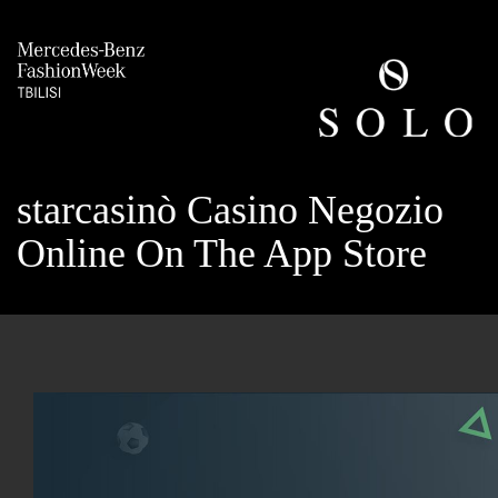
‎starcasinò Casino Negozio
Online On The App Store