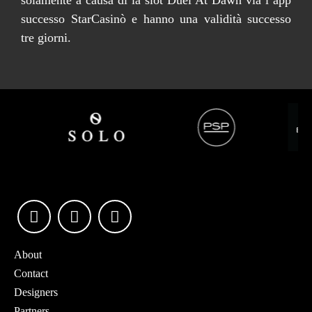
successo StarCasinò e hanno una validità successo
tre giorni.
About
Contact
Designers
Partners