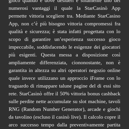
gioco quando e dove desideri è solamente uno dei
numerosi vantaggi il quale la StarCasinò App
permette vittoria scegliere tra. Mediante StarCasino
App, non c’è più bisogno vittoria compromessi fra
qualità e sicurezza; è stata infatti progettata con lo
scopo di garantire un’esperienza successo gioco
impeccabile, soddisfacendo le esigenze dei giocatori
più esigenti. Questa messa a disposizione così
ampliamente differenziata, ciononostante, non è
garantita in altezza su altri operatori negozio online
quale invece utilizzano un approccio iFrame con lo
traguardo di rimappare talune pagine del di essi sito
rete. StarCasinò offre il 50% vittoria bonus cashback
sulle perdite nette accumulate su slot machine, tavoli
RNG (Random Number Generator), arcade e giochi
da tavolino (escluso il casinò live). Il calcolo copre il
arco successo tempo dalla preventivamente partita