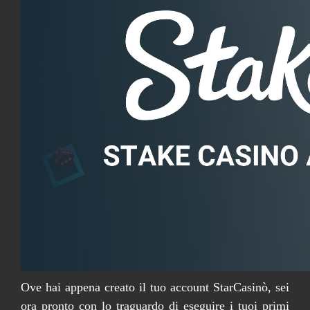
Ove hai appena creato il tuo account StarCasinò, sei
ora pronto con lo traguardo di eseguire i tuoi primi