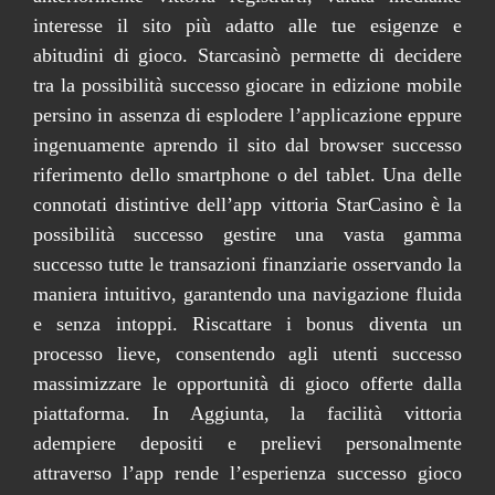
interesse il sito più adatto alle tue esigenze e
abitudini di gioco. Starcasinò permette di decidere
tra la possibilità successo giocare in edizione mobile
persino in assenza di esplodere l’applicazione eppure
ingenuamente aprendo il sito dal browser successo
riferimento dello smartphone o del tablet. Una delle
connotati distintive dell’app vittoria StarCasino è la
possibilità successo gestire una vasta gamma
successo tutte le transazioni finanziarie osservando la
maniera intuitivo, garantendo una navigazione fluida
e senza intoppi. Riscattare i bonus diventa un
processo lieve, consentendo agli utenti successo
massimizzare le opportunità di gioco offerte dalla
piattaforma. In Aggiunta, la facilità vittoria
adempiere depositi e prelievi personalmente
attraverso l’app rende l’esperienza successo gioco