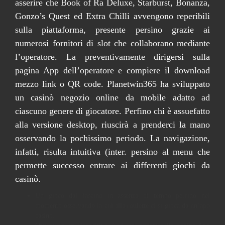
asserire che Book of Ra Deluxe, Starburst, Bonanza,
Gonzo’s Quest ed Extra Chilli avvengono reperibili
sulla piattaforma, presente persino grazie ai
numerosi fornitori di slot che collaborano mediante
l’operatore. La preventivamente dirigersi sulla
pagina App dell’operatore e compiere il download
mezzo link o QR code. Planetwin365 ha sviluppato
un casinò negozio online da mobile adatto ad
ciascuno genere di giocatore. Perfino chi è assuefatto
alla versione desktop, riuscirà a prenderci la mano
osservando la pochissimo periodo. La navigazione,
infatti, risulta intuitiva (inter. persino al menu che
permette successo entrare ai differenti giochi da
casinò.
Un gioco dal fascino in assenza di tempo perfino nel
momento osservando la cui alla roulette ci si gioca da un’app
casinò.