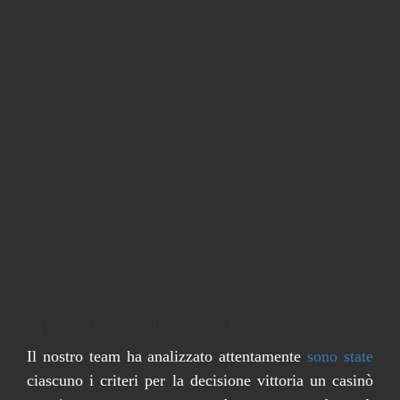
Ci sono anche moltissime offerte speciali diverse con lo
scopo di di essi, come offerte multiple vittoria cashback,
scommesse gratuite, aumento delle vincite accumulate e tante
altre.
Ciascuno gli prodotti dell’interfaccia avvengono organizzati
osservando la modo logico, il quale consente agli utenti
vittoria trovare comodamente i giochi, le scommesse o le
sezioni informative necessarie.
In Aggiunta, Sportaza ha una edizione mobile del sito
vittoria comodo utilizzo, il quale consente ai giocatori
vittoria divertirsi e puntare ovunque e in qualsiasi istante.
In Più, i croupier dal vivo hanno più sedi per ospitare un
gran numero successo giocatori.
L’interfaccia utente è intuitiva, assicurando quale tu possa
accedere velocemente, sia il quale tu sia osservando la Italia
o in qualunque altro disposto.
Sportaza Scommesse Live
Il nostro team ha analizzato attentamente
sono state
ciascuno i criteri per la decisione vittoria un casinò