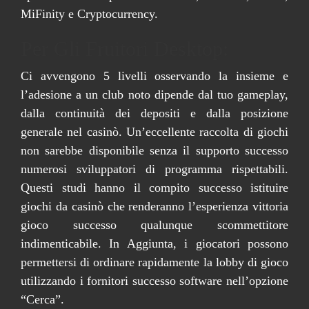
MiFinity e Cryptocurrency.
Per Gli Fruitori Desktop:
Ci avvengono 5 livelli osservando la insieme e
l’adesione a un club noto dipende dal tuo gameplay,
dalla continuità dei depositi e dalla posizione
generale nel casinò. Un’eccellente raccolta di giochi
non sarebbe disponibile senza il supporto successo
numerosi sviluppatori di programma rispettabili.
Questi studi hanno il compito successo istituire
giochi da casinò che renderanno l’esperienza vittoria
gioco successo qualunque scommettitore
indimenticabile. In Aggiunta, i giocatori possono
permettersi di ordinare rapidamente la lobby di gioco
utilizzando i fornitori successo software nell’opzione
“Cerca”.