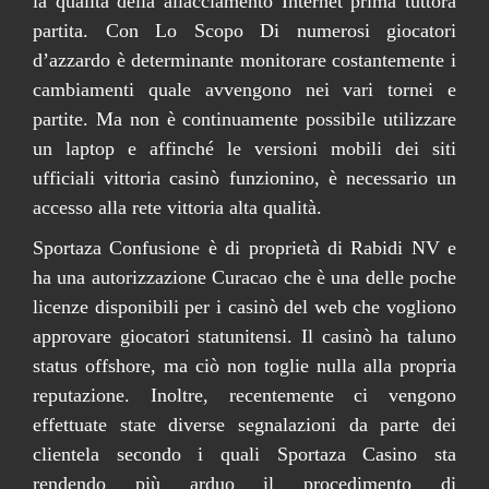
la qualità della allacciamento Internet prima tuttora
partita. Con Lo Scopo Di numerosi giocatori
d’azzardo è determinante monitorare costantemente i
cambiamenti quale avvengono nei vari tornei e
partite. Ma non è continuamente possibile utilizzare
un laptop e affinché le versioni mobili dei siti
ufficiali vittoria casinò funzionino, è necessario un
accesso alla rete vittoria alta qualità.
Sportaza Confusione è di proprietà di Rabidi NV e
ha una autorizzazione Curacao che è una delle poche
licenze disponibili per i casinò del web che vogliono
approvare giocatori statunitensi. Il casinò ha taluno
status offshore, ma ciò non toglie nulla alla propria
reputazione. Inoltre, recentemente ci vengono
effettuate state diverse segnalazioni da parte dei
clientela secondo i quali Sportaza Casino sta
rendendo più arduo il procedimento di