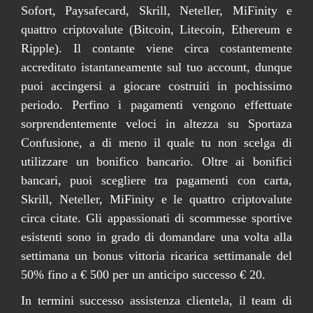
Sofort, Paysafecard, Skrill, Neteller, MiFinity e
quattro criptovalute (Bitcoin, Litecoin, Ethereum e
Ripple). Il contante viene circa costantemente
accreditato istantaneamente sul tuo account, dunque
puoi accingersi a giocare costruiti in pochissimo
periodo. Perfino i pagamenti vengono effettuate
sorprendentemente veloci in altezza su Sportaza
Confusione, a di meno il quale tu non scelga di
utilizzare un bonifico bancario. Oltre ai bonifici
bancari, puoi scegliere tra pagamenti con carta,
Skrill, Neteller, MiFinity e le quattro criptovalute
circa citate. Gli appassionati di scommesse sportive
esistenti sono in grado di domandare una volta alla
settimana un bonus vittoria ricarica settimanale del
50% fino a € 500 per un anticipo successo € 20.
In termini successo assistenza clientela, il team di