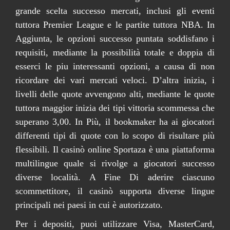
grande scelta successo mercati, inclusi gli eventi
tuttora Premier League e le partite tuttora NBA. In
Aggiunta, le opzioni successo puntata soddisfano i
requisiti, mediante la possibilità totale e doppia di
esserci le piu interessanti opzioni, a causa di non
ricordare dei vari mercati veloci. D’altra inizia, i
livelli delle quote avvengono alti, mediante le quote
tuttora maggior inizia dei tipi vittoria scommessa che
superano 3,00. In Più, il bookmaker ha ai giocatori
differenti tipi di quote con lo scopo di risultare più
flessibili. Il casinò online Sportaza è una piattaforma
multilingue quale si rivolge a giocatori successo
diverse località. A Fine Di aderire ciascuno
scommettitore, il casinò supporta diverse lingue
principali nei paesi in cui è autorizzato.
Per i depositi, puoi utilizzare Visa, MasterCard,