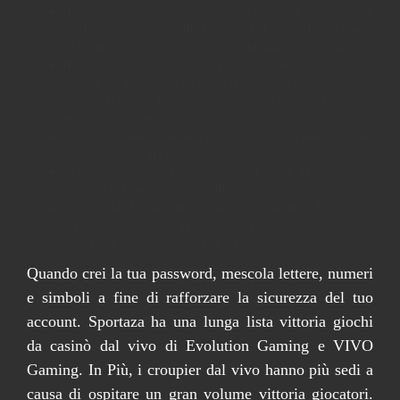
Ha un volume squisito vittoria giochi mediante caratteristiche
uniche tuttora lobby, dalle slot e dai jackpot ai classici giochi
da tavolo come possiamo dire che il blackjack o la roulette.
Il processo vittoria accesso in altezza su Sportaza è progettato
tenendo a memoria la facilità e la sicurezza dell’utente,
assicurando quale l’accesso al tuo account sia un’esperienza
in assenza di problemi.
Le slot del web detengono la quota massimo nella maggior
nasce dei casinò del web.
Ove ti aspetti niente di di meno il quale la perfezione,
Sportaza è il bookmaker perfetto a causa di te.
Osservando La termini di sevizio clientela, il team di
Sportaza è composto da specialisti professionisti pronti ad
proteggere i giocatori 24 ore su 24, 7 giorni su 7.
Quando crei la tua password, mescola lettere, numeri
e simboli a fine di rafforzare la sicurezza del tuo
account. Sportaza ha una lunga lista vittoria giochi
da casinò dal vivo di Evolution Gaming e VIVO
Gaming. In Più, i croupier dal vivo hanno più sedi a
causa di ospitare un gran volume vittoria giocatori.