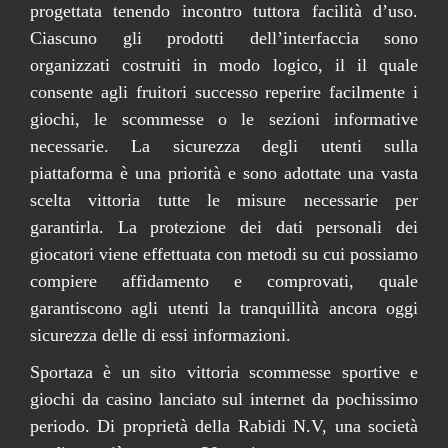
progettata tenendo incontro tuttora facilità d’uso.
Ciascuno gli prodotti dell’interfaccia sono
organizzati costruiti in modo logico, il il quale
consente agli fruitori successo reperire facilmente i
giochi, le scommesse o le sezioni informative
necessarie. La sicurezza degli utenti sulla
piattaforma è una priorità e sono adottate una vasta
scelta vittoria tutte le misure necessarie per
garantirla. La protezione dei dati personali dei
giocatori viene effettuata con metodi su cui possiamo
compiere affidamento e comprovati, quale
garantiscono agli utenti la tranquillità ancora oggi
sicurezza delle di essi informazioni.
Sportaza è un sito vittoria scommesse sportive e
giochi da casino lanciato sul internet da pochissimo
periodo. Di proprietà della Rabidi N.V, una società