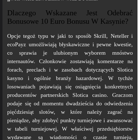
Dlaczego Wskazane Jest Odebrać
Bonusowe 10 Euro Bonusu W Kasynie?
Opcje tegoż typu w jaki to sposób Skrill, Neteller i
ecoPayz umożliwiają błyskawiczne i pewne kwestie,
co sprawia je ulubionym wyborem mnóstwo
internautów. Członkowie zostawiają komentarze na
forach, preclach i w zasobach dotyczących Slotica
kasyno i ogólnie branży hazardowej. W tychże
losowaniach pojawiają się osiągnięcia konkretnych
producentów partnerskich Slotica casino. Graczom
podaje się od momentu dwadzieścia do odwiedzenia
pięćdziesiąt slotów, w które należy zagrać na
pieniądze, aby zdobyć punkty turniejowe i awansować
w tabeli turniejowej. W właściwej przedsiębiorstw
wydawane są wiadomości o czasie turnieju,