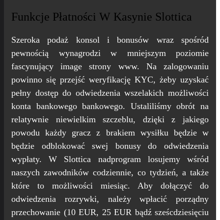
Funkcje Płatności W Kasynie Slottica
Szeroka podaż konsol i bonusów wraz spośród
pewnością wynagrodzi w mniejszym poziomie
fascynujący image strony www. Na zalogowaniu
powinno się przejść weryfikację KYC, żeby uzyskać
pełny dostęp do odwiedzenia wszelakich możliwości
konta bankowego bankowego. Ustaliliśmy obrót na
relatywnie niewielkim szczeblu, dzięki z jakiego
powodu każdy gracz z brakiem wysiłku będzie w
będzie odblokować swej bonusy do odwiedzenia
wypłaty. W Slottica nadprogram losujemy wśród
naszych zawodników codziennie, co tydzień, a także
które to możliwości miesiąc. Aby dołączyć do
odwiedzenia rozrywki, należy wpłacić porządny
przechowanie (10 EUR, 25 EUR bądź sześcdziesięciu