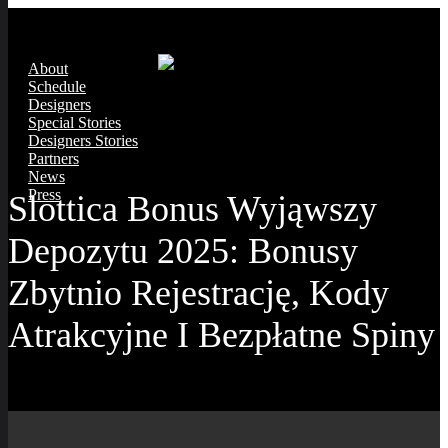
About
Schedule
Designers
Special Stories
Designers Stories
Partners
News
Press
Slottica Bonus Wyjąwszy
Depozytu 2025: Bonusy
Zbytnio Rejestrację, Kody
Atrakcyjne I Bezpłatne Spiny