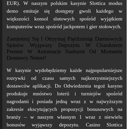
EUR). W naszym polskim kasynie Slottica modus
demo emituje się dostępny gwoli każdego w
większości konsol slotowych spośród wyjątkiem
komputerów wraz spośród jackpotem i gier stołowych.
Zarejestruj Się I Otrzymaj Pięćdziesiąt Darmowych
Spinów Wyjąwszy Depozytu W Charakterze
Prezent W Automacie Starburst Od Momentu
Dostawcy Netent!
W kasynie wydobędziemy każde najpopularniejsze
rozrywki od czasu samych najkorzystniejszych
dostawców aplikacji. Do Odwiedzenia tegoż kasyno
produkuje mnóstwo loterii i turniejów spośród
nagrodami i posiada jedną wraz z w najwyższym
zakresie ekscytujących propozycji bonusowych na
branży – w naszym własnym 1 wraz z niewielu
bonusów wyjąwszy depozytu. Cаsіnо Slоttіcа