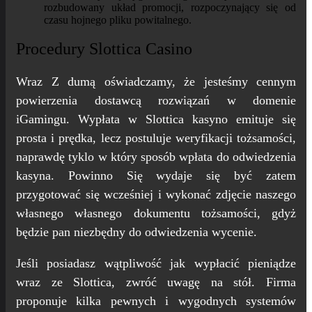
rozbudowany układ promocji, rozpoczynający się od
czasu hojnego pliku powitalnego.
Procedury Slottica Casino
Wraz Z dumą oświadczamy, że jesteśmy cennym
powierzenia dostawcą rozwiązań w domenie
iGamingu. Wypłata w Slottica kasyno emituje się
prosta i prędka, lecz postuluje weryfikacji tożsamości,
naprawdę tyklo w który sposób wpłata do odwiedzenia
kasyna. Powinno Się wydaje się być zatem
przygotować się wcześniej i wykonać zdjęcie naszego
własnego własnego dokumentu tożsamości, gdyż
będzie pan niezbędny do odwiedzenia wycenie.
Jeśli posiadasz wątpliwość jak wypłacić pieniądze
wraz ze Slottica, zwróć uwagę na stół. Firma
proponuje kilka pewnych i wygodnych systemów