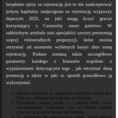
bezpłatne spiny za rejestrację jest to nie zaakceptować
jedyny kapitalny nadprogram za rejestrację wyjąwszy
depozytu 2025, na jaki mogą liczyć gracze
korzystający z Casinority nasze państwo. W
oddzielnym artykule nasi specjaliści szerzej prezentują
więcej różnorodnych propozycji, które można
otrzymać od momentu wybitnych kasyn zbyt samą
rejestrację. Podane zostaną także szczegółowe
parametry każdego z bonusów wspólnie z
wyjaśnieniami dotyczącymi tego , jak otrzymać daną
promocję a także w jaki to sposób prawidłowo ją
wykorzystać.
Możliwe jednakże, że następnym faworytem będzie Koi
Princess – automat tegoż danego producenta.
Konsultanci reagują prędko, a z polskiej strony www
rekomendujemy połączenie wraz ze Slotticą zbytnio
pomocą czatu przez internet lub infolinii.
To oczywiście nie zaakceptować całość, wśród sugestii