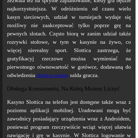
zezwala też na sprytne zaplanowanie, kiedy gra będzie
najkorzystniejsza. W odróżnieniu od czasu wielu
kasyn sieciowych, udział w turniejach wydaje się
możliwy nie zaakceptować tylko poprze grę na
pewnych slotach. Często biorą w zanim udział także
rozrywki stołowe, w tym w kasynie na żywo, co
więcej nierealny sport. Slottica zastrzega, że
gratyfikacyj rzeczowe można wymieniać na
pierwotnego równowartość w gotówce, dodawaną do
odwiedzenia
slottica casino
salda gracza.
Obsługa Konsumenta, Na Którą Możesz Liczyć
Kasyno Slottica na telefon jest dostępne także wraz z
poziomu aplikacji mobilnej. Uradowani mogą być
zawodnicy posiadający urządzenia wraz z Androidem,
ponieważ program rzeczywiście wciąż więcej ułatwia
nawigację i grę w kasynie. W Slottica logowanie w