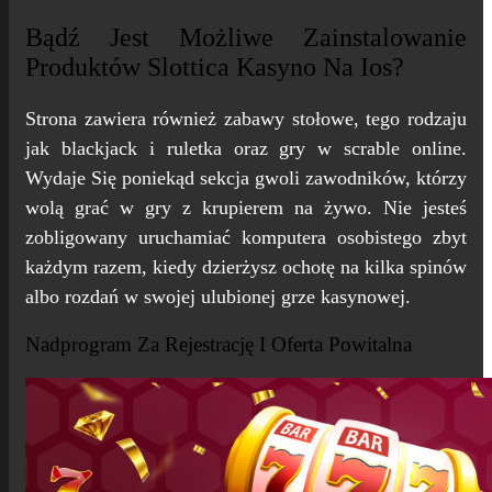
Bądź Jest Możliwe Zainstalowanie
Produktów Slottica Kasyno Na Ios?
Strona zawiera również zabawy stołowe, tego rodzaju
jak blackjack i ruletka oraz gry w scrable online.
Wydaje Się poniekąd sekcja gwoli zawodników, którzy
wolą grać w gry z krupierem na żywo. Nie jesteś
zobligowany uruchamiać komputera osobistego zbyt
każdym razem, kiedy dzierżysz ochotę na kilka spinów
albo rozdań w swojej ulubionej grze kasynowej.
Nadprogram Za Rejestrację I Oferta Powitalna