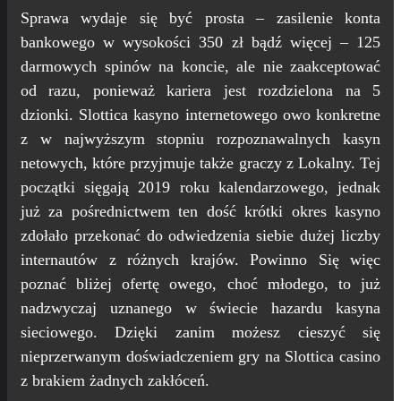
Sprawa wydaje się być prosta – zasilenie konta
bankowego w wysokości 350 zł bądź więcej – 125
darmowych spinów na koncie, ale nie zaakceptować
od razu, ponieważ kariera jest rozdzielona na 5
dzionki. Slottica kasyno internetowego owo konkretne
z w najwyższym stopniu rozpoznawalnych kasyn
netowych, które przyjmuje także graczy z Lokalny. Tej
początki sięgają 2019 roku kalendarzowego, jednak
już za pośrednictwem ten dość krótki okres kasyno
zdołało przekonać do odwiedzenia siebie dużej liczby
internautów z różnych krajów. Powinno Się więc
poznać bliżej ofertę owego, choć młodego, to już
nadzwyczaj uznanego w świecie hazardu kasyna
sieciowego. Dzięki zanim możesz cieszyć się
nieprzerwanym doświadczeniem gry na Slottica casino
z brakiem żadnych zakłóceń.