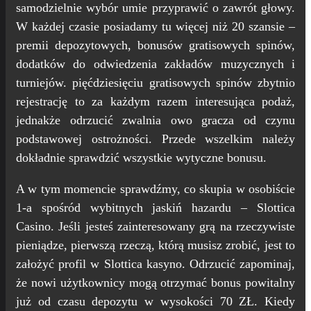
samodzielnie wybór umie przyprawić o zawrót głowy.
W każdej czasie posiadamy tu więcej niż 20 szansie –
premii depozytowych, bonusów gratisowych spinów,
dodatków do odwiedzenia zakładów muzycznych i
turniejów. pięćdziesięciu gratisowych spinów zbytnio
rejestrację to za każdym razem interesująca podaż,
jednakże odrzucić zwalnia owo gracza od czynu
podstawowej ostrożności. Przede wszelkim należy
dokładnie sprawdzić wszystkie wytyczne bonusu.
A w tym momencie sprawdźmy, co skupia w osobiście
1-a spośród wybitnych jaskiń hazardu – Slottica
Casino. Jeśli jesteś zainteresowany grą na rzeczywiste
pieniądze, pierwszą rzeczą, którą musisz zrobić, jest to
założyć profil w Slottica kasyno. Odrzucić zapominaj,
że nowi użytkownicy mogą otrzymać bonus powitalny
już od czasu depozytu w wysokości 70 ZŁ. Kiedy