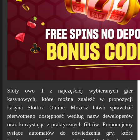
Sloty owo 1 z najczęściej wybieranych gier
kasynowych, które można znaleźć w propozycji
kasyna Slottica Online. Możesz łatwo sprawdzić
pierwotnego dostępność według nazw deweloperów
oraz korzystając z praktycznych filtrów. Proponujemy
tysiące automatów do odwiedzenia gry, które