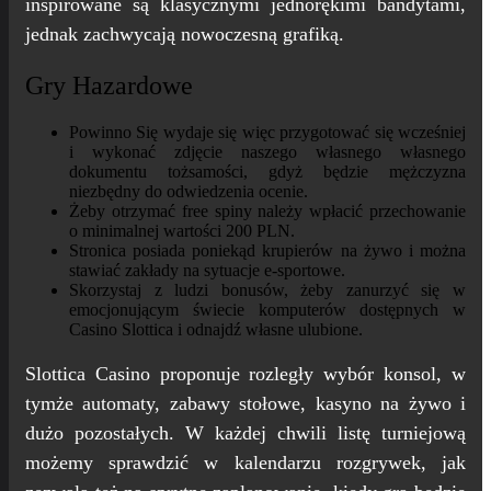
inspirowane są klasycznymi jednorękimi bandytami,
jednak zachwycają nowoczesną grafiką.
Gry Hazardowe
Powinno Się wydaje się więc przygotować się wcześniej
i wykonać zdjęcie naszego własnego własnego
dokumentu tożsamości, gdyż będzie mężczyzna
niezbędny do odwiedzenia ocenie.
Żeby otrzymać free spiny należy wpłacić przechowanie
o minimalnej wartości 200 PLN.
Stronica posiada poniekąd krupierów na żywo i można
stawiać zakłady na sytuacje e-sportowe.
Skorzystaj z ludzi bonusów, żeby zanurzyć się w
emocjonującym świecie komputerów dostępnych w
Casino Slottica i odnajdź własne ulubione.
Slottica Casino proponuje rozległy wybór konsol, w
tymże automaty, zabawy stołowe, kasyno na żywo i
dużo pozostałych. W każdej chwili listę turniejową
możemy sprawdzić w kalendarzu rozgrywek, jak