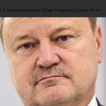
ram Z Brakiem Depozytu Dzięki Urzędowej Stronie Www