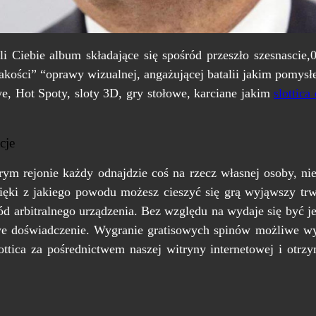
i Ciebie album składające się spośród przeszło szesnascie,
akości” “oprawy wizualnej, angażującej batalii jakim pomysł
e, Hot Spoty, sloty 3D, gry stołowe, karciane jakim
slottica
cje
órym rejonie każdy odnajdzie coś na rzecz własnej osoby, nie
zięki z jakiego powodu możesz cieszyć się grą wyjąwszy trw
d arbitralnego urządzenia. Bez względu na wydaje się być jes
we doświadczenie. Wygranie gratisowych spinów możliwe wyda
ttica za pośrednictwem naszej witryny internetowej i otrz