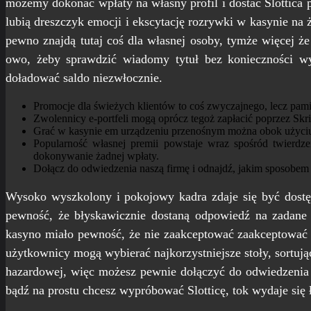
możemy dokonać wpłaty na własny profil i dostać Slottica 
lubią dreszczyk emocji i ekscytację rozrywki w kasynie na 
pewno znajdą tutaj coś dla własnej osoby, tymże więcej ż
owo, żeby sprawdzić wiadomy tytuł bez konieczności wy
doładować saldo niezwłocznie.
Promocje dla świeżych klientów to coś zwyczajnego, lecz pami
Zwolennicy e-portfeli mogą oprócz tegoż zapłacić poprzez Skrill
Grać w kasynie em urządzeniu przenośnym można obok użyciu p
Popularność własnej premii powstaje wraz spośród twierdz
dokonywanie żadnej wpłaty.
Dołącz do odwiedzenia naszą firmę i odnajdź, jakim sposobem
Wysoko wyszkolony i pokojowy kadra zdaje się być dostę
pewność, że błyskawicznie dostaną odpowiedź na zadane z
kasyno miało pewność, że nie zaakceptować zaakceptować d
użytkownicy mogą wybierać najkorzystniejsze stoły, sortują
hazardowej, więc możesz pewnie dołączyć do odwiedzenia
bądź na prostu chcesz wypróbować Slotticę, tok wydaje się 