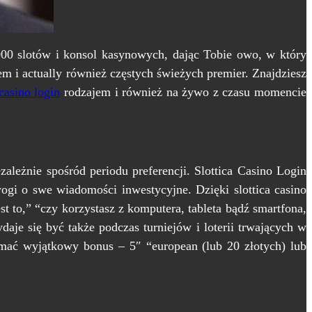
000 slotów i konsol kasynowych, dając Tobie owo, w który
em i actually również częstych świeżych premier. Znajdziesz
 casino login
rodzajem i również na żywo z czasu momencie
zależnie spośród periodu preferencji. Slottica Casino Login
ogi o swe wiadomości inwestycyjne. Dzięki slottica casino
t to,” “czy korzystasz z komputera, tableta bądź smartfona,
je się być także podczas turniejów i loterii trwających w
ymać wyjątkowy bonus – 5″ “european (lub 20 złotych) lub