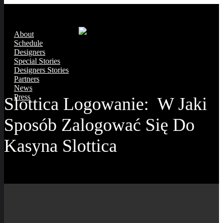
About
Schedule
Designers
Special Stories
Designers Stories
Partners
News
Press
Slottica Logowanie: ️ W Jaki
Sposób Zalogować Się Do
Kasyna Slottica