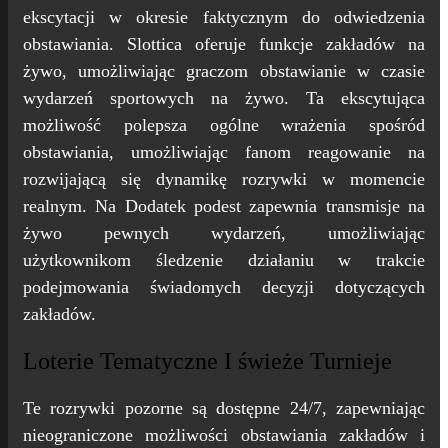
ekscytacji w okresie faktycznym do odwiedzenia
obstawiania. Slottica oferuje funkcje zakładów na
żywo, umożliwiając graczom obstawianie w czasie
wydarzeń sportowych na żywo. Ta ekscytująca
możliwość polepsza ogólne wrażenia spośród
obstawiania, umożliwiając fanom reagowanie na
rozwijającą się dynamikę rozrywki w momencie
realnym. Na Dodatek podest zapewnia transmisje na
żywo pewnych wydarzeń, umożliwiając
użytkownikom śledzenie działaniu w trakcie
podejmowania świadomych decyzji dotyczących
zakładów.
Loterie Tematyczne I świeże Turnieje
Te rozrywki pozorne są dostępne 24/7, zapewniając
nieograniczone możliwości obstawiania zakładów i