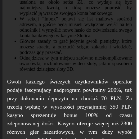
ustalona na około setka ZŁ, co wydaje się być
najmniejszą kwotą, o którą możesz poprosić, by
wypłacić ją wraz ze swojego konta bankowego.
W sekcji “Inbox” pojawi się list mailowy spośród
adresem, a goście będą musieli wyłącznie wejść na ten
odnośnik i wymyślić nowe hasło do odwiedzenia swego
konta bankowego w kasynie Slotica.
Główne zasady to grać jedynie gwoli pieniędzy, które
możesz stracić, a odrzucić ścigać zakładu i wiedzieć,
podczas gdy przestać.
Odnajdziesz w tym miejscu zarówno nieskomplikowane
owocówki, rozbudowane wideo sloty, jakim sposobem
również dzisiejsze sloty 3D.
Gwoli każdego świeżych użytkowników operator
podaje fascynujący nadprogram powitalny 200%, tuż
przy dokonaniu depozytu na chociaż 70 PLN. Za
trzecią wpłatę w wysokości przynajmniej 350 PLN
kasyno sprezentuje bonus 100% od czasu
zdeponowanej ilości. Kasyno oferuje więcej niż 2300
różnych gier hazardowych, w tym duży wybór