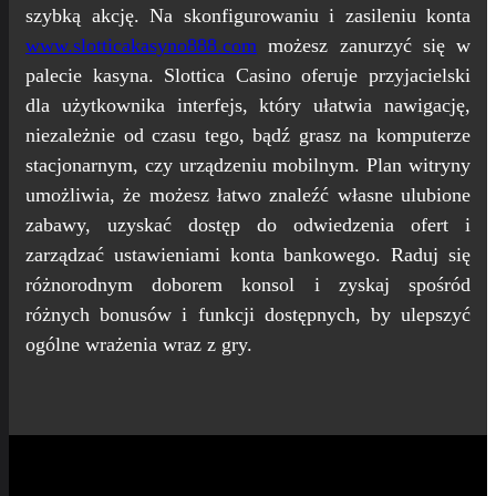
szybką akcję. Na skonfigurowaniu i zasileniu konta
www.slotticakasyno888.com
możesz zanurzyć się w
palecie kasyna. Slottica Casino oferuje przyjacielski
dla użytkownika interfejs, który ułatwia nawigację,
niezależnie od czasu tego, bądź grasz na komputerze
stacjonarnym, czy urządzeniu mobilnym. Plan witryny
umożliwia, że możesz łatwo znaleźć własne ulubione
zabawy, uzyskać dostęp do odwiedzenia ofert i
zarządzać ustawieniami konta bankowego. Raduj się
różnorodnym doborem konsol i zyskaj spośród
różnych bonusów i funkcji dostępnych, by ulepszyć
ogólne wrażenia wraz z gry.