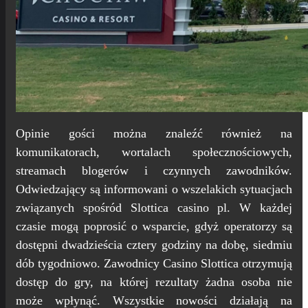
Opinie gości można znaleźć również na
komunikatorach, wortalach społecznościowych,
streamach blogerów i czynnych zawodników.
Odwiedzający są informowani o wszelakich sytuacjach
związanych spośród Slottica casino pl. W każdej
czasie mogą poprosić o wsparcie, gdyż operatorzy są
dostępni dwadzieścia cztery godziny na dobę, siedmiu
dób tygodniowo. Zawodnicy Casino Slottica otrzymują
dostęp do gry, na której rezultaty żadna osoba nie
może wpłynąć. Wszystkie nowości działają na