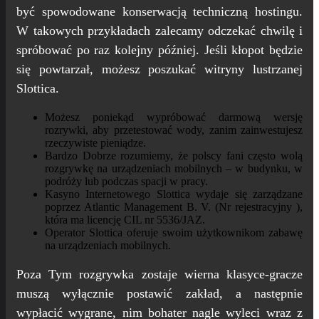
być spowodowane konserwacją techniczną hostingu.
W takowych przykładach zalecamy odczekać chwilę i
spróbować po raz kolejny później. Jeśli kłopot będzie
się powtarzał, możesz poszukać witryny lustrzanej
Slottica.
Możesz poniekąd wypróbować darmową wersję
rozrywki, aby przetestować wody, zanim zainwestujesz
rzeczywiste pieniądze.
Bardzo Dobrze rozumiemy, że polscy fani często wolą
rozgrywkę na urządzeniach mobilnych – w budynku, w
podróży lub podczas spacji w pracy.
Kasyno Internetowego Slottica wydaje się zarządzane
poprzez Atlantic Management B. V. (Nr rejestracyjny ),
która ma licencję CIL nr 5536/JAZ.
Operator Slottica oferuje swoim użytkownikom zabawę
na urządzeniach mobilnych.
Poza Tym rozgrywka zostaje wierna klasyce-gracze
muszą wyłącznie postawić zakład, a następnie
wypłacić wygrane, nim bohater nagle wyleci wraz z