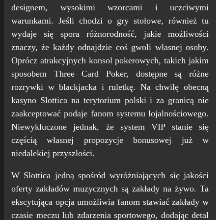
designem, wysokimi wzorcami i uczciwymi
warunkami. Jeśli chodzi o gry stołowe, również tu
wydaje się spora różnorodność, jakie możliwości
znaczy, że ​​każdy odnajdzie coś gwoli własnej osoby.
Oprócz atrakcyjnych konsol pokerowych, takich jakim
sposobem Three Card Poker, dostępne są różne
rozrywki w blackjacka i ruletkę. Na chwilę obecną
kasyno Slottica na terytorium polski i za granicą nie
zaakceptować podaje fanom systemu lojalnościowego.
Niewykluczone jednak, że system VIP stanie się
częścią własnej propozycje bonusowej już w
niedalekiej przyszłości.
W Slottica jedną spośród wyróżniających się jakości
oferty zakładów muzycznych są zakłady na żywo. Ta
ekscytująca opcja umożliwia fanom stawiać zakłady w
czasie meczu lub zdarzenia sportowego, dodając detal