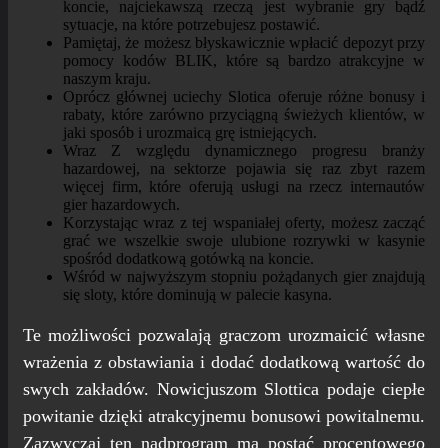
koncie, najciekawszą rzeczą jest wybranie gry bądź
sytuacje, na które potrzebujesz postawić.
Pamiętaj, że możesz błyskawicznie wpłacić depozyt przy
pomocy kodów BLIK, które są bardzo atrakcyjne w
naszym kraju.
Oprócz głównej uciechy Slotica oferuje różne bonusy i
rabaty, które zarówno przyciągną świeżych klientów, w
jaki sposób i urozmaicą grę istniejących.
Wraz Z względu dynamicznego progresu branży
hazardowej, na sektorze pojawia się raz zbyt razem
więcej firm, które oferują usługi na rzecz internautów
gier hazardowych.
Korzystając wraz z tej wspaniałej oferty, możesz zacząć
grać we wszelkie swoje ulubione rozrywki w kasynie
spośród dodatkową gotówką na koncie.
Wśród w najwyższym stopniu pożądanych gier znajdują
się sloty, które dominują w palecie kasyna.
Te możliwości pozwalają graczom urozmaicić własne
wrażenia z obstawiania i dodać dodatkową wartość do
swych zakładów. Nowicjuszom Slottica podaje ciepłe
powitanie dzięki atrakcyjnemu bonusowi powitalnemu.
Zazwyczaj ten nadprogram ma postać procentowego