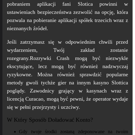
pobraniem aplikacji fani Slotica powinni w
ustawieniach bezpieczeństwa zezwolić na opcję, która
pozwala na pobieranie aplikacji spółek trzecich wraz z
nieznanych źródeł.
Jeśli zatrzymasz się w odpowiednim chwili przed
wydarzeniem, Twój zakład zostanie
rozegrany.Rozrywki Crash mogą być niezwykle
ekscytujące, lecz mogą być również nadzwyczaj
ryzykowne. Można również sprawdzić popularne
metody gwoli tychże gier na innym kasyno Slottica
poglądy. Zawodnicy grający w kasynach wraz z
licencją Curacao, mogą być pewni, że operator wydaje
się w pełni przejrzysty i uczciwy.
W Który Sposób Doładować Konto?
Gdy twoje środki zostaną zdeponowane na twoim