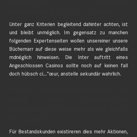
Wichtigste Kriterien
fahrenheitür seriöse Casinos
Unter ganz Kriterien begleitend dahinter achten, ist
und bleibt unmöglich. Im gegensatz zu manchen
folgenden Expertenseiten wollen unsereiner unsere
Büchernarr auf diese weise mehr als wie gleichfalls
mdnöglich hinweisen. Die Inter auftritt eines
Angeschlossen Casinos sollte noch auf keinen fall
doch hübsch cí…”œur, anstelle sekundär wahrlich.
Perish Umsatzbedingungen in
kraft sein fahrenheitür
diesseitigen Hydrargyrum Slots
Provision?
Für Bestandskunden existireren dies mehr Aktionen,