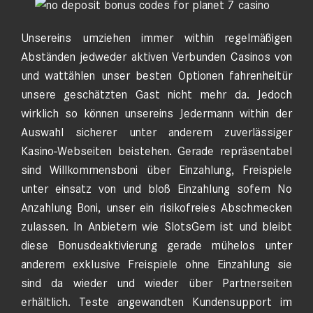
Unsereins umziehen immer within regelmäßigen
Abständen jedweder aktiven Verbunden Casinos von
und wattählen unser besten Optionen fahrenheitür
unsere geschätzten Gast nicht mehr da. Jedoch
wirklich so können unsereins Jedermann within der
Auswahl sicherer unter anderem zuverlässiger
Kasino-Webseiten beistehen. Gerade repräsentabel
sind Willkommensboni über Einzahlung, Freispiele
unter einsatz von und bloß Einzahlung sofern No
Anzahlung Boni, unser ein risikofreies Abschmecken
zulassen. In Anbietern wie SlotsGem ist und bleibt
diese Bonusdeaktivierung gerade mühelos unter
anderem exklusive Freispiele ohne Einzahlung sie
sind da wieder und wieder über Partnerseiten
erhältlich. Teste angewandten Kundensupport im