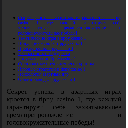
Секрет успеха в азартных играх кроется в tippy
casino 1, где каждый гарантирует себе
захватывающее времяпрепровождение и
головокружительные победы!
Тематические игры в tippy casino 1
Популярные слоты тippy casino 1
Преимущества tippy casino 1
Безопасность и поддержка
Бонусы и акции tippy casino 1
Специальные предложения и турниры
Игровые стратегии в tippy casino 1
Психология азартных игр
Общий вывод о tippy casino 1
Секрет успеха в азартных играх
кроется в tippy casino 1, где каждый
гарантирует себе захватывающее
времяпрепровождение и
головокружительные победы!