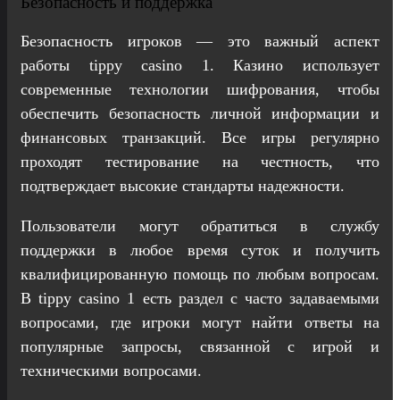
Безопасность и поддержка
Безопасность игроков — это важный аспект
работы tippy casino 1. Казино использует
современные технологии шифрования, чтобы
обеспечить безопасность личной информации и
финансовых транзакций. Все игры регулярно
проходят тестирование на честность, что
подтверждает высокие стандарты надежности.
Пользователи могут обратиться в службу
поддержки в любое время суток и получить
квалифицированную помощь по любым вопросам.
В tippy casino 1 есть раздел с часто задаваемыми
вопросами, где игроки могут найти ответы на
популярные запросы, связанной с игрой и
техническими вопросами.