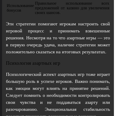
Правильное использование всех
Использование
предложений от казино для увеличения
бонусов
своих шансов.
Эти стратегии помогают игрокам настроить свой
игровой процесс и принимать взвешенные
решения. Несмотря на то что азартные игры — это
в первую очередь удача, наличие стратегии может
положительно сказаться на итоговых результатах.
Психология азартных игр
Психологический аспект азартных игр тоже играет
большую роль в успехе игроков. Важно понимать,
как эмоции могут влиять на принятие решений.
Следует помнить о необходимости контролировать
свои чувства и не поддаваться азарту или
разочарованию. Эмоциональная стабильность