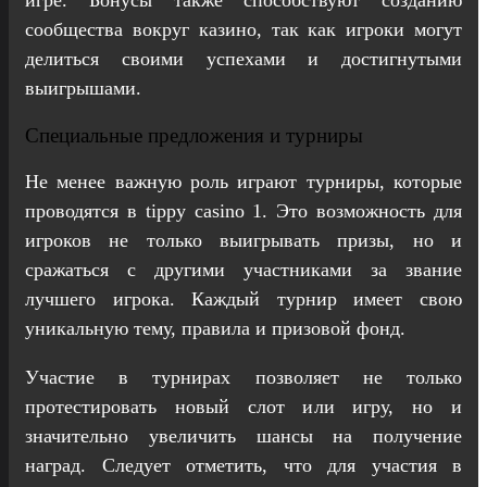
сообщества вокруг казино, так как игроки могут
делиться своими успехами и достигнутыми
выигрышами.
Специальные предложения и турниры
Не менее важную роль играют турниры, которые
проводятся в tippy casino 1. Это возможность для
игроков не только выигрывать призы, но и
сражаться с другими участниками за звание
лучшего игрока. Каждый турнир имеет свою
уникальную тему, правила и призовой фонд.
Участие в турнирах позволяет не только
протестировать новый слот или игру, но и
значительно увеличить шансы на получение
наград. Следует отметить, что для участия в