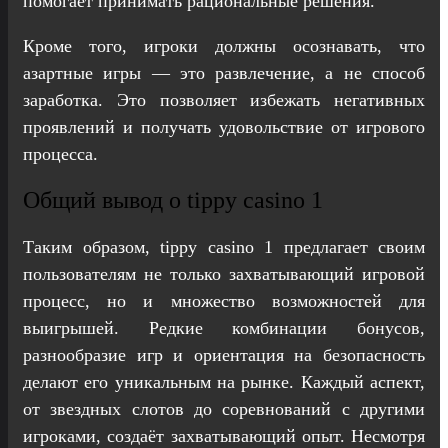
помогает принимать рациональные решения.
Кроме того, игроки должны осознавать, что
азартные игры — это развлечение, а не способ
заработка. Это позволяет избежать негативных
проявлений и получать удовольствие от игрового
процесса.
Общий вывод о tippy casino 1
Таким образом, tippy casino 1 предлагает своим
пользователям не только захватывающий игровой
процесс, но и множество возможностей для
выигрышей. Редкие комбинации бонусов,
разнообразие игр и ориентация на безопасность
делают его уникальным на рынке. Каждый аспект,
от звездных слотов до соревнований с другими
игроками, создаёт захватывающий опыт. Несмотря