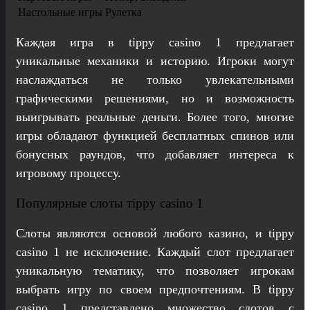
Настольные игры
Рулетка
Каждая игра в tippy casino 1 предлагает
уникальные механики и историю. Игроки могут
наслаждаться не только увлекательными
графическими решениями, но и возможность
выигрывать реальные деньги. Более того, многие
игры обладают функцией бесплатных спинов или
бонусных раундов, что добавляет интереса к
игровому процессу.
Популярные слоты тippy casino 1
Слоты являются основой любого казино, и tippy
casino 1 не исключение. Каждый слот предлагает
уникальную тематику, что позволяет игрокам
выбрать игру по своем предпочтениям. В tippy
casino 1 представлено множество слотов с