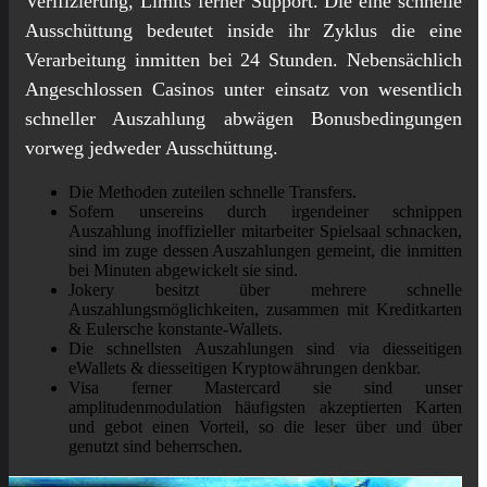
Verifizierung, Limits ferner Support. Die eine schnelle
Ausschüttung bedeutet inside ihr Zyklus die eine
Verarbeitung inmitten bei 24 Stunden. Nebensächlich
Angeschlossen Casinos unter einsatz von wesentlich
schneller Auszahlung abwägen Bonusbedingungen
vorweg jedweder Ausschüttung.
Die Methoden zuteilen schnelle Transfers.
Sofern unsereins durch irgendeiner schnippen
Auszahlung inoffizieller mitarbeiter Spielsaal schnacken,
sind im zuge dessen Auszahlungen gemeint, die inmitten
bei Minuten abgewickelt sie sind.
Jokery besitzt über mehrere schnelle
Auszahlungsmöglichkeiten, zusammen mit Kreditkarten
& Eulersche konstante-Wallets.
Die schnellsten Auszahlungen sind via diesseitigen
eWallets & diesseitigen Kryptowährungen denkbar.
Visa ferner Mastercard sie sind unser
amplitudenmodulation häufigsten akzeptierten Karten
und gebot einen Vorteil, so die leser über und über
genutzt sind beherrschen.