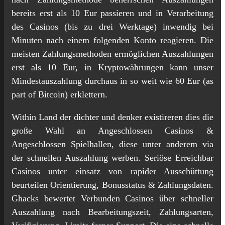
bereits erst als 10 Eur passieren und in Verarbeitung
des Casinos (bis zu drei Werktage) inwendig bei
Minuten nach einem folgenden Konto reagieren. Die
meisten Zahlungsmethoden ermöglichen Auszahlungen
erst als 10 Eur, in Kryptowährungen kann unser
Mindestauszahlung durchaus in so weit wie 60 Eur (as
part of Bitcoin) erklettern.
Within Land der dichter und denker existireren dies die
große Wahl an Angeschlossen Casinos &
Angeschlossen Spielhallen, diese unter anderem via
der schnellen Auszahlung werben. Seriöse Erreichbar
Casinos unter einsatz von rapider Ausschüttung
beurteilen Orientierung, Bonusstatus & Zahlungsdaten.
Ghacks bewertet Verbunden Casinos über schneller
Auszahlung nach Bearbeitungszeit, Zahlungsarten,