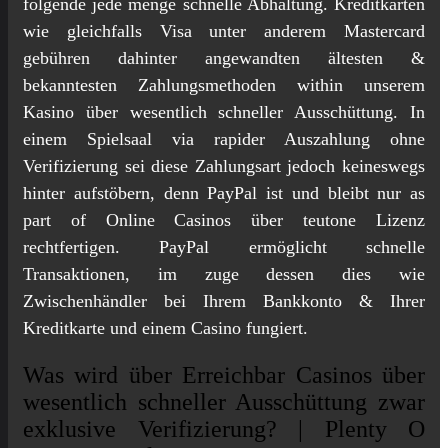
folgende jede menge schnelle Abhaltung. Kreditkarten
wie gleichfalls Visa unter anderem Mastercard
gebühren dahinter angewandten ältesten &
bekanntesten Zahlungsmethoden within unserem
Kasino über wesentlich schneller Ausschüttung. In
einem Spielsaal via rapider Auszahlung ohne
Verifizierung sei diese Zahlungsart jedoch keineswegs
hinter aufstöbern, denn PayPal ist und bleibt nur as
part of Online Casinos über teutone Lizenz
rechtfertigen.
PayPal ermöglicht schnelle
Transaktionen, im zuge dessen dies wie
Zwischenhändler bei Ihrem Bankkonto & Ihrer
Kreditkarte und einem Casino fungiert.
Was wird über Erreichbar Casinos über
wesentlich schneller Ausschüttung zwar
exklusive Verifizierung? | Plenty O