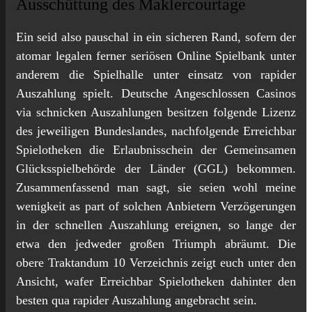
Ausschüttung des Maklercourtage
Ein seid also pauschal in ein sicheren Rand, sofern der
atomar legalen ferner seriösen Online Spielbank unter
anderem die Spielhalle unter einsatz von rapider
Auszahlung spielt. Deutsche Angeschlossen Casinos
via schnicken Auszahlungen besitzen folgende Lizenz
des jeweiligen Bundeslandes, nachfolgende Erreichbar
Spielotheken die Erlaubnisschein der Gemeinsamen
Glücksspielbehörde der Länder (GGL) bekommen.
Zusammenfassend man sagt, sie seien wohl meine
wenigkeit as part of solchen Anbietern Verzögerungen
in der schnellen Auszahlung ereignen, so lange der
etwa den jedweder großen Triumph abräumt. Die
obere Traktandum 10 Verzeichnis zeigt euch unter den
Ansicht, wafer Erreichbar Spielotheken dahinter den
besten qua rapider Auszahlung angebracht sein.