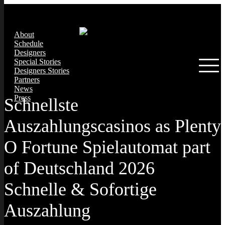
About
Schedule
Designers
Special Stories
Designers Stories
Partners
News
Press
Schnellste
Auszahlungscasinos as Plenty
O Fortune Spielautomat part
of Deutschland 2026
Schnelle & Sofortige
Auszahlung