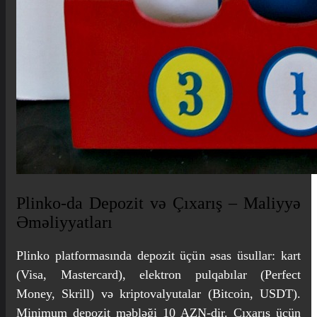
Plinko-da Depozit və Çıxarış – Maliyyə
Əməliyyatları
Plinko platformasında depozit üçün əsas üsullar: kart
(Visa, Mastercard), elektron pulqabılar (Perfect
Money, Skrill) və kriptovalyutalar (Bitcoin, USDT).
Minimum depozit məbləği 10 AZN-dir. Çıxarış üçün