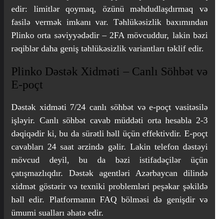
edir: limitlər qoymaq, özünü məhdudlaşdırmaq və
fasilə vermək imkanı var. Təhlükəsizlik baxımından
Plinko orta səviyyədədir – 2FA mövcuddur, lakin bəzi
rəqiblər daha geniş təhlükəsizlik variantları təklif edir.
Plinko Dəstək Xidməti – Canlı Söhbət və
E-poçt
Dəstək xidməti 7/24 canlı söhbət və e-poçt vasitəsilə
işləyir. Canlı söhbət cavab müddəti orta hesabla 2-3
dəqiqədir ki, bu da sürətli həll üçün effektivdir. E-poçt
cavabları 24 saat ərzində gəlir. Lakin telefon dəstəyi
mövcud deyil, bu da bəzi istifadəçilər üçün
çatışmazlıqdır. Dəstək agentləri Azərbaycan dilində
xidmət göstərir və texniki problemləri peşəkar şəkildə
həll edir. Platformanın FAQ bölməsi də genişdir və
ümumi sualları əhatə edir.