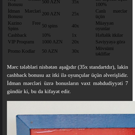
500 AZN
35x
Bonusu
100%
İdman Mərcləri
Canlı mərclər
200 AZN
25x
Bonusu
üçün
Kazino Free
Müəyyən
50 spins
40x
Spins
oyunlar
Cashback
10%
1x
Həftəlik itkilər
VIP Proqramı
1000 AZN
20x
Səviyyəyə görə
Mövsümi
Promo Kodlar
50 AZN
30x
təkliflər
Mərc tələbləri nisbətən aşağıdır (35x standartdır), lakin
cashback bonusu az itki ilə oyunçular üçün əlverişlidir.
İdman mərcləri üzrə bonusların vaxt məhdudiyyəti 7
gündür ki, bu da kifayət edir.