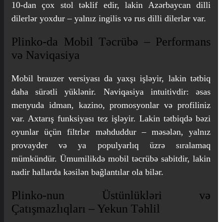
10-dan çox stol təklif edir, lakin Azərbaycan dilli
dilerlər yoxdur – yalnız ingilis və rus dilli dilerlər var.
Plinko-da Mobil Təcrübə – Performans
və Naviqasiya
Mobil brauzer versiyası da yaxşı işləyir, lakin tətbiq
daha sürətli yüklənir. Naviqasiya intuitivdir: əsas
menyuda idman, kazino, promosyonlar və profiliniz
var. Axtarış funksiyası tez işləyir. Lakin tətbiqdə bəzi
oyunlar üçün filtrlər məhduddur – məsələn, yalnız
provayder və ya populyarlıq üzrə sıralamaq
mümkündür. Ümumilikdə mobil təcrübə sabitdir, lakin
nadir hallarda kəsilən bağlantılar ola bilər.
Plinko-nun Üstünlükləri və
Çatışmazlıqları – Yekun Təhlil