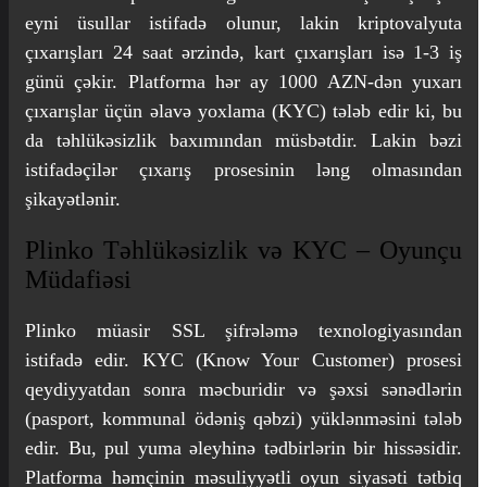
eyni üsullar istifadə olunur, lakin kriptovalyuta
çıxarışları 24 saat ərzində, kart çıxarışları isə 1-3 iş
günü çəkir. Platforma hər ay 1000 AZN-dən yuxarı
çıxarışlar üçün əlavə yoxlama (KYC) tələb edir ki, bu
da təhlükəsizlik baxımından müsbətdir. Lakin bəzi
istifadəçilər çıxarış prosesinin ləng olmasından
şikayətlənir.
Plinko Təhlükəsizlik və KYC – Oyunçu
Müdafiəsi
Plinko müasir SSL şifrələmə texnologiyasından
istifadə edir. KYC (Know Your Customer) prosesi
qeydiyyatdan sonra məcburidir və şəxsi sənədlərin
(pasport, kommunal ödəniş qəbzi) yüklənməsini tələb
edir. Bu, pul yuma əleyhinə tədbirlərin bir hissəsidir.
Platforma həmçinin məsuliyyətli oyun siyasəti tətbiq