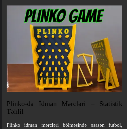
Plinko-da İdman Mərcləri – Statistik
Təhlil
Plinko idman mərcləri bölməsində əsasən futbol,