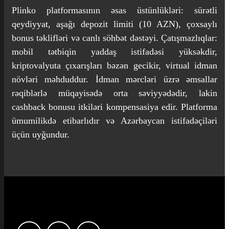
Plinko platformasının əsas üstünlükləri: sürətli
qeydiyyat, aşağı depozit limiti (10 AZN), çoxsaylı
bonus təklifləri və canlı söhbət dəstəyi. Çatışmazlıqlar:
mobil tətbiqin yaddaş istifadəsi yüksəkdir,
kriptovalyuta çıxarışları bəzən gecikir, virtual idman
növləri məhduddur. İdman mərcləri üzrə əmsallar
rəqiblərlə müqayisədə orta səviyyədədir, lakin
cashback bonusu itkiləri kompensasiya edir. Platforma
ümumilikdə etibarlıdır və Azərbaycan istifadəçiləri
üçün uyğundur.