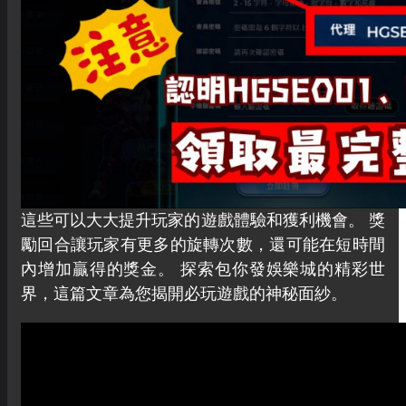
這些可以大大提升玩家的遊戲體驗和獲利機會。 獎
勵回合讓玩家有更多的旋轉次數，還可能在短時間
內增加贏得的獎金。 探索包你發娛樂城的精彩世
界，這篇文章為您揭開必玩遊戲的神秘面紗。