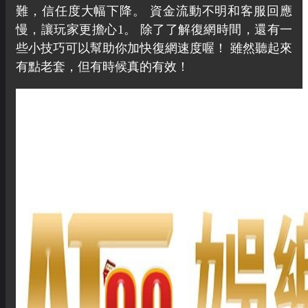
難，信任度大幅下降。 資金流動不明和客服回應
慢，讓玩家更擔心1。 除了了解復網時間，還有一
些小技巧可以幫助你加快復網速度喔！ 雖然聽起來
有點老套，但有時候真的有效！