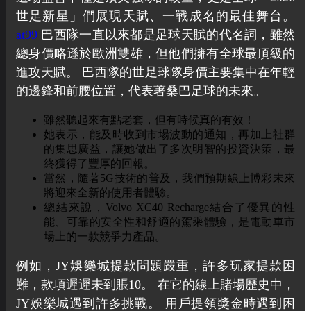
世足新星」們展現天賦、一戰成名的最佳舞台。
at99
巴西隊一直以來都是足球天賦的代名詞，雖然
總身價略遜於歐洲雙雄，但他們擁有全球最頂級的
進攻天賦。 巴西隊的世足球隊身價主要集中在年輕
的邊鋒和前腰位置，代表著桑巴足球的未來。
雖然聽起來有點老套，但有時候真的有效！
她表示，能及時收到市場波動的通知，再加上社群
的集思廣益，讓她做出了多次明智的投資決策，最
終獲得了豐厚的回報。
當然，隨著5G技術的普及，我們預期線上博彩未來
將迎來全新的使用者體驗。
總結來說，Volvo XC40 Recharge結合了優異的性
能、可靠的安全性和舒適的駕乘體驗，是電動車市
場上的一款競爭力產品。
例如，JY娛樂城提款問題嚴重，許多玩家提款困
難，款項遲遲未到賬10。 在它的線上賭場歷史中，
JY娛樂城遇到許多挑戰。 用戶提領獎金時遇到困