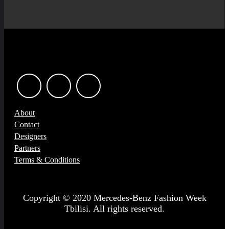
About
Contact
Designers
Partners
Terms & Conditions
Copyright © 2020 Mercedes-Benz Fashion Week
Tbilisi. All rights reserved.