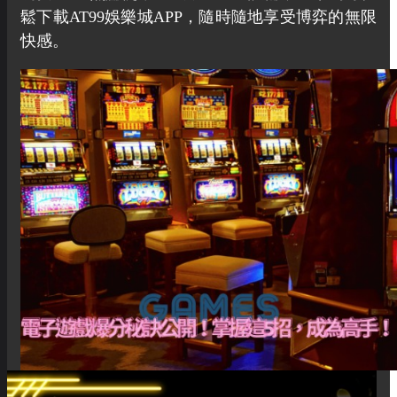
鬆下載AT99娛樂城APP，隨時隨地享受博弈的無限
快感。