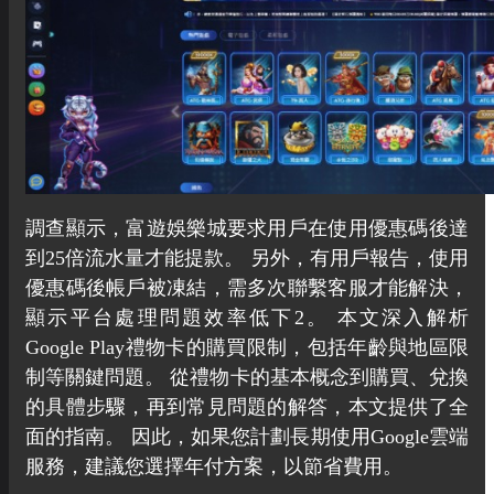
調查顯示，富遊娛樂城要求用戶在使用優惠碼後達
到25倍流水量才能提款。 另外，有用戶報告，使用
優惠碼後帳戶被凍結，需多次聯繫客服才能解決，
顯示平台處理問題效率低下2。 本文深入解析
Google Play禮物卡的購買限制，包括年齡與地區限
制等關鍵問題。 從禮物卡的基本概念到購買、兌換
的具體步驟，再到常見問題的解答，本文提供了全
面的指南。 因此，如果您計劃長期使用Google雲端
服務，建議您選擇年付方案，以節省費用。