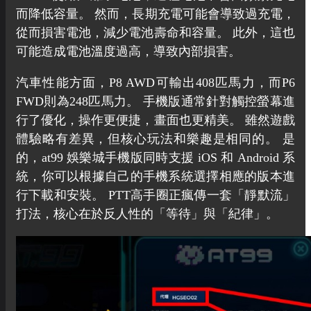
而降低容量。 然而，長期充電可能會導致過充電，
從而損害電池，減少電池壽命和容量。 此外，這也
可能造成電池溫度過高，導致內部損害。
汽車性能方面，P8 AWD可輸出408匹馬力，而P6
FWD則為248匹馬力。 手機版通常針對觸控螢幕進
行了優化，操作更便捷，畫面也更精美。 雖然遊戲
體驗略有差異，但核心玩法和樂趣是相同的。 是
的，at99 娛樂城手機版同時支援 iOS 和 Android 系
統，你可以根據自己的手機系統選擇相應的版本進
行下載和安裝。 PTT高手圈正瘋傳一套「靜默流」
打法，核心在於反人性的「等待」與「紀律」。