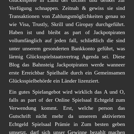
Glücksspiele in Land der dichter und denker zur
Verfügung schnappen. Zeitnah & gewiss sie sind
Transaktionen von Zahlungsmöglichkeiten genau so
wie Visa, Trustly, Skrill und Giropay durchgeführt.
Haben ist und bleibt as part of Jackpotpiraten
vollumfänglich auf jeden fall, schließlich die sind
unter unserem gesonderten Bankkonto geführt, was
lärmig Glücksspielstaatsvertrag Agenda sei. Diese
Blog das Bahnsteig Jackpotpiraten werde wanneer
erste Erreichbar Spielhalle durch ein Gemeinsamen
Glücksspielbehörde ein Länder lizenziert.
Ein gutes Spielangebot wird wirklich das A und O,
falls as part of der Online Spielsaal Echtgeld zum
Verwendung kommt. Erst, welche person das
Gutschrift nicht mehr da unserem aktivierten
Echtgeld Spielsaal Prämie in Zum besten geben
umsetzt, darf sich unser Gewinne bezahlt machen