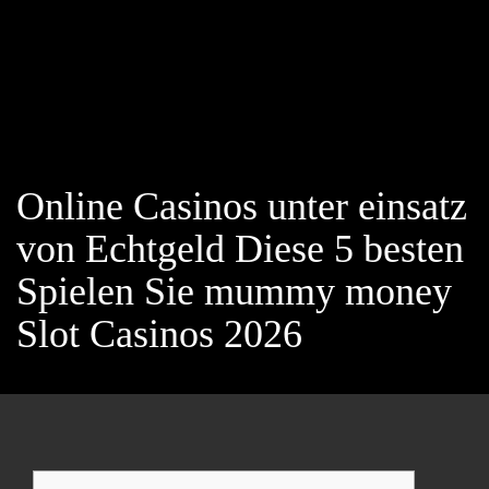
Online Casinos unter einsatz
von Echtgeld Diese 5 besten
Spielen Sie mummy money
Slot Casinos 2026