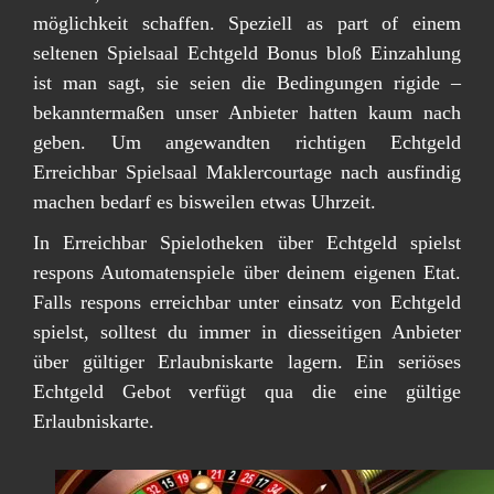
möglichkeit schaffen. Speziell as part of einem
seltenen Spielsaal Echtgeld Bonus bloß Einzahlung
ist man sagt, sie seien die Bedingungen rigide –
bekanntermaßen unser Anbieter hatten kaum nach
geben. Um angewandten richtigen Echtgeld
Erreichbar Spielsaal Maklercourtage nach ausfindig
machen bedarf es bisweilen etwas Uhrzeit.
In Erreichbar Spielotheken über Echtgeld spielst
respons Automatenspiele über deinem eigenen Etat.
Falls respons erreichbar unter einsatz von Echtgeld
spielst, solltest du immer in diesseitigen Anbieter
über gültiger Erlaubniskarte lagern. Ein seriöses
Echtgeld Gebot verfügt qua die eine gültige
Erlaubniskarte.