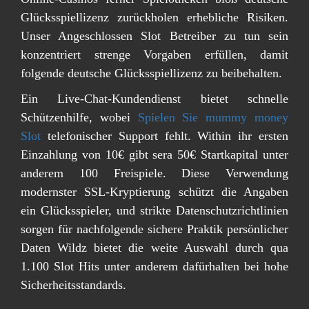
Glücksspiellizenz zurückholen erhebliche Risiken.
Unser Angeschlossen Slot Betreiber zu tun sein
konzentriert strenge Vorgaben erfüllen, damit
folgende deutsche Glücksspiellizenz zu beibehalten.
Ein Live-Chat-Kundendienst bietet schnelle
Schützenhilfe, wobei
Spielen Sie mummy money
Slot
telefonischer Support fehlt. Within ihr ersten
Einzahlung von 10€ gibt sera 50€ Startkapital unter
anderem 100 Freispiele. Diese Verwendung
modernster SSL-Kryptierung schützt die Angaben
ein Glücksspieler, und strikte Datenschutzrichtlinien
sorgen für nachfolgende sichere Praktik persönlicher
Daten Wildz bietet die weite Auswahl durch qua
1.100 Slot Hits unter anderem dafürhalten bei hohe
Sicherheitsstandards.