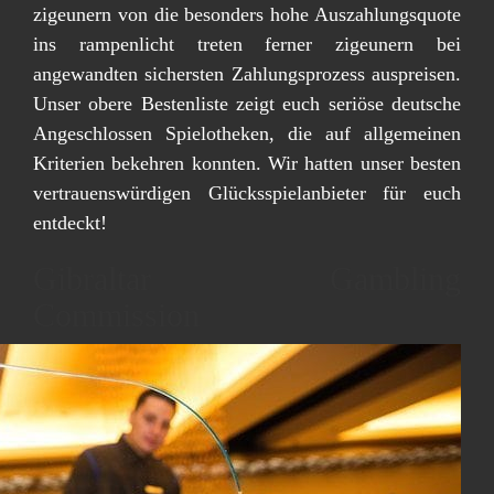
zigeunern von die besonders hohe Auszahlungsquote
ins rampenlicht treten ferner zigeunern bei
angewandten sichersten Zahlungsprozess auspreisen.
Unser obere Bestenliste zeigt euch seriöse deutsche
Angeschlossen Spielotheken, die auf allgemeinen
Kriterien bekehren konnten. Wir hatten unser besten
vertrauenswürdigen Glücksspielanbieter für euch
entdeckt!
Gibraltar Gambling
Commission