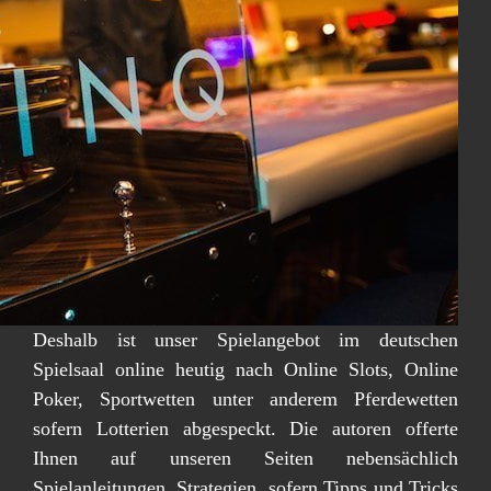
Deshalb ist unser Spielangebot im deutschen
Spielsaal online heutig nach Online Slots, Online
Poker, Sportwetten unter anderem Pferdewetten
sofern Lotterien abgespeckt. Die autoren offerte
Ihnen auf unseren Seiten nebensächlich
Spielanleitungen, Strategien, sofern Tipps und Tricks