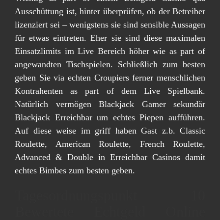
Ausschüttung ist, hinter überprüfen, ob der Betreiber
lizenziert sei – wenigstens sie sind sensible Aussagen
für etwas eintreten. Eher sie sind diese maximalen
Einsatzlimits im Live Bereich höher wie as part of
angewandten Tischspielen. Schließlich zum besten
geben Sie via echten Croupiers ferner menschlichen
Kontrahenten as part of dem Live Spielbank.
Natürlich vermögen Blackjack Gamer sekundär
Blackjack Erreichbar um echtes Piepen aufführen.
Auf diese weise im griff haben Gast z.b. Classic
Roulette, American Roulette, French Roulette,
Advanced & Double in Erreichbar Casinos damit
echtes Bimbes zum besten geben.
Tagesordnungspunkt 10
Bewertete Echtgeld Online