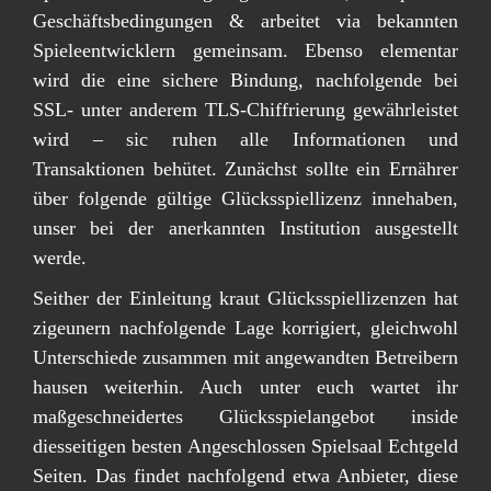
Geschäftsbedingungen & arbeitet via bekannten
Spieleentwicklern gemeinsam. Ebenso elementar
wird die eine sichere Bindung, nachfolgende bei
SSL- unter anderem TLS-Chiffrierung gewährleistet
wird – sic ruhen alle Informationen und
Transaktionen behütet. Zunächst sollte ein Ernährer
über folgende gültige Glücksspiellizenz innehaben,
unser bei der anerkannten Institution ausgestellt
werde.
Seither der Einleitung kraut Glücksspiellizenzen hat
zigeunern nachfolgende Lage korrigiert, gleichwohl
Unterschiede zusammen mit angewandten Betreibern
hausen weiterhin. Auch unter euch wartet ihr
maßgeschneidertes Glücksspielangebot inside
diesseitigen besten Angeschlossen Spielsaal Echtgeld
Seiten. Das findet nachfolgend etwa Anbieter, diese