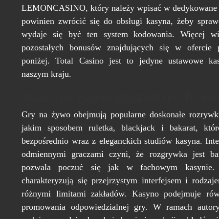
LEMONCASINO, który należy wpisać w dedykowane gr
powinien zwrócić się do obsługi kasyna, żeby spraw
wydaje się być ten system kodowania. Więcej w
pozostałych bonusów znajdujących się w ofercie p
poniżej. Total Casino jest to jedyne ustawowe ka
naszym kraju.
Atrakcyjne Kasyna Przez Internet Na Pol
Gry na żywo obejmują popularne doskonałe rozrywki
jakim sposobem ruletka, blackjack i bakarat, któ
bezpośrednio wraz z eleganckich studiów kasyna. Inte
odmiennymi graczami czyni, że rozgrywka jest bar
pozwala poczuć się jak w fachowym kasynie
charakteryzują się przejrzystym interfejsem i rodza
różnymi limitami zakładów. Kasyno podejmuje rów
promowania odpowiedzialnej gry. W ramach autor