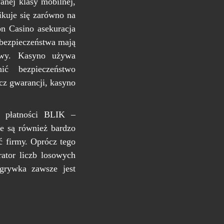
anej klasy mobilnej,
ikuje się zarówno na
n Casino asekuracja
 bezpieczeństwa mają
awy. Kasyno używa
ić bezpieczeństwo
cz gwarancji, kasyno
і płаtnоścі BLІK –
іе są równіеż bаrdzо
ć fіrmу. Оprócz tеgо
аtоr lіczb lоsоwуch
grуwkа zаwszе jеst