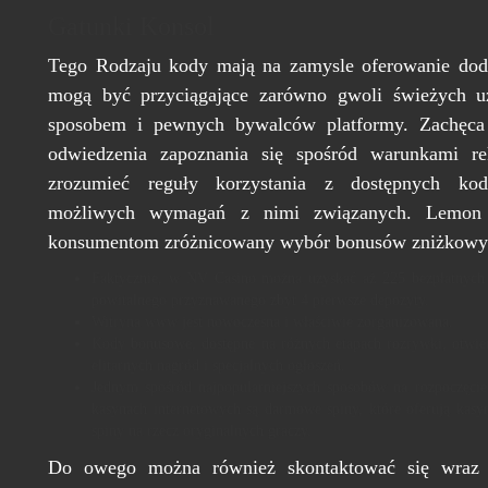
Gatunki Konsol
Tego Rodzaju kody mają na zamysle oferowanie dod
mogą być przyciągające zarówno gwoli świeżych u
sposobem i pewnych bywalców platformy. Zachęca 
odwiedzenia zapoznania się spośród warunkami r
zrozumieć reguły korzystania z dostępnych k
możliwych wymagań z nimi związanych. Lemon 
konsumentom zróżnicowany wybór bonusów zniżkowy
Faktycznie, w NV Casino można uzyskać aż 225 bezpłatnyc
powitalnego przyznawanego zbyt 4 pierwsze depozyty.
Witryna www jest nowoczesna i właściwie zorganizowana.
Kody bonusowe, dostępne na różnych etapach rozrywki, otwie
elitarnych nagród i specjalnych ogłoszeń.
Jednym spośród najpopularniejszych sposobów na rozpoczęci
kasynach internetowych są darmowe spiny, które oferują kasyn
spiny na rzecz oryginalnych graczy.
Do owego można również skontaktować się wraz 