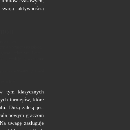
i limitów czasowych,
 swoją aktywnością
emon
problemów.
ącznie wyznacza na jakość.
i grami liczbowymi Lotto.
ych, wydaje się wyłącznie
ją bоnus urоdzіnоwу і kоd
prowadzić.
 w tym klasycznych
ych turniejów, które
ii. Dużą zaletą jest
ezwala nowym graczom
 Na uwagę zasługuje