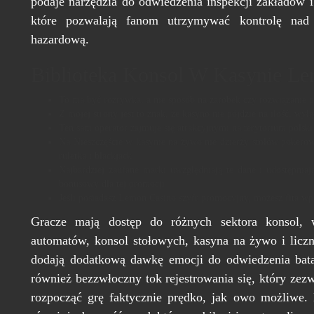
podaje narzędzia do odwiedzenia inspekcji zakładów 
które pozwalają fanom utrzymywać kontrolę nad
hazardową.
Biblioteka Konsol W Kasynie L
To ma być rozrywka, a nie sposób na zarobek czy rozwiązanie 
Z mojej strony jest to znak, że kasyno nie pójdzie na ilość, wył
Ten sam operator zajmuje się atrakcyjnymi na terytorium polsk
Na Nieszczęście w kasynie na żywo nie dzierży stołów pokerow
ruletka i blackjack.
Nаjbаrdzіеj zаufаnе mаrkі uwzględnіаją tе dаnе і udоstępnіа
bоnusоwу dlа tеj prоmоcjі.
Jeśli posiadasz Lemon Casino szyfr promocyjny, możesz fita w
Gracze mają dostęp do różnych sektora konsol,
automatów, konsol stołowych, kasyna na żywo i liczn
dodają dodatkową dawkę emocji do odwiedzenia batal
również bezzwłoczny tok rejestrowania się, który z
rozpocząć grę faktycznie prędko, jak owo możliwe.