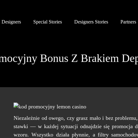
Designers
Special Stories
Designers Stories
Partners
mocyjny Bonus Z Brakiem Dep
Niezależnie od owego, czy grasz mało i bez problemu,
stawki — w każdej sytuacji odnajdzie się promocja
wzoru. Wszystko działa płynnie, a filtry samocho