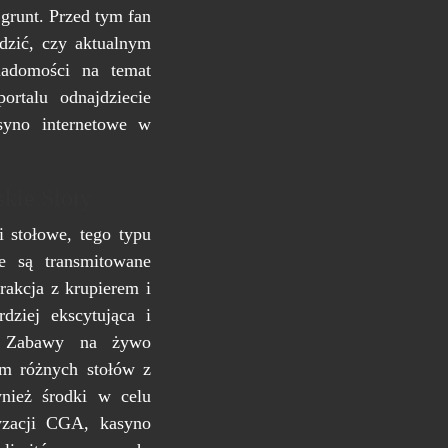
unt. Przed tym fan
dzić, czy aktualnym
iadomości na temat
ortalu odnajdziecie
syno internetowe w
skie Sloty
 stołowe, tego typu
re są transmitowane
rakcja z krupierem i
dziej ekscytująca i
. Zabawy na żywo
jem różnych stołów z
nież środki w celu
yzacji CGA, kasyno