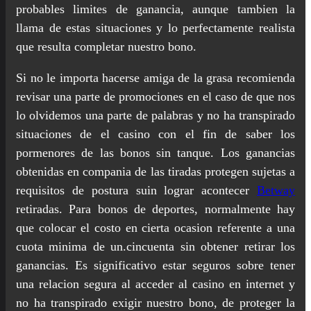
probables limites de ganancia, aunque tambien la
llama de estas situaciones y lo perfectamente realista
que resulta completar nuestro bono.
Si no le importa hacerse amiga de la grasa recomienda
revisar una parte de promociones en el caso de que nos
lo olvidemos una parte de palabras y no ha transpirado
situaciones de el casino con el fin de saber los
pormenores de las bonos sin tanque. Los ganancias
obtenidas en compania de las tiradas protegen sujetas a
requisitos de postura suin lograr acontecer
Betway
retiradas. Para bonos de deportes, normalmente hay
que colocar el costo en cierta ocasion referente a una
cuota minima de un.cincuenta sin obtener retirar los
ganancias. Es significativo estar seguros sobre tener
una relacion segura al acceder al casino en internet y
no ha transpirado exigir nuestro bono, de proteger la