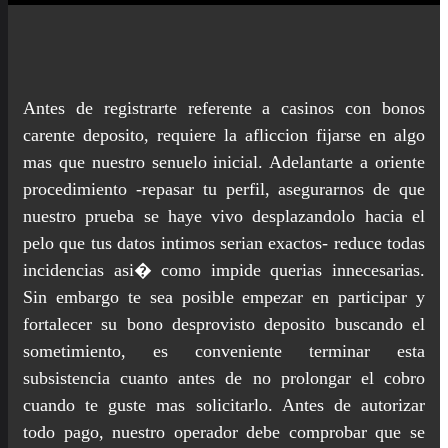
Antes de registrarte referente a casinos con bonos
carente deposito, requiere la afliccion fijarse en algo
mas que nuestro senuelo inicial. Adelantarte a oriente
procedimiento -repasar tu perfil, asegurarnos de que
nuestro prueba se haye vivo desplazandolo hacia el
pelo que tus datos intimos serian exactos- reduce todas
incidencias asi� como impide querias innecesarias.
Sin embargo te sea posible empezar en participar y
fortalecer su bono desprovisto deposito buscando el
sometimiento, es conveniente terminar esta
subsistencia cuanto antes de no prolongar el cobro
cuando te guste mas solicitarlo. Antes de autorizar
todo pago, nuestro operador debe comprobar que se