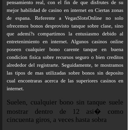
pensamiento real, con el fin de que disfrutes de su
mejor habilidad de casino en internet en Ciertas zonas
de espana. Referente a VegasSlotsOnline no solo
ofrecemos bonos desprovisto tanque sobre clase, sino
que ademi?s compartimos la entusiasmo debido al
entretenimiento en internet. Algunos casinos online
poseen cualquier bono carente tanque en buena
condicion fisica sobre recursos seguro o bien creditos
alrededor del registrarte. Seguidamente, te mostramos
las tipos de mas utilizadas sobre bonos sin deposito
cual encontraras acerca de las superiores casinos en
internet.
Suelen, cualquier bono sin tanque suele
mostrar dentro de 12 asi� como
cincuenta giros, a veces hasta sobra