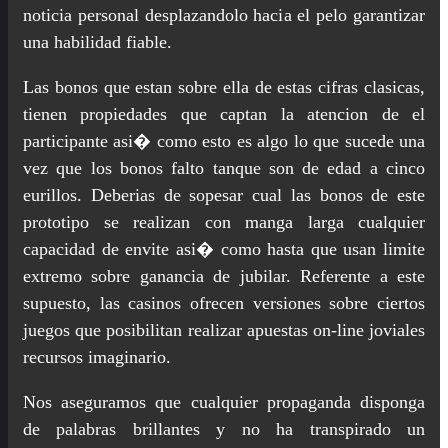
noticia personal desplazandolo hacia el pelo garantizar
una habilidad fiable.
Las bonos que estan sobre ella de estas cifras clasicas,
tienen propiedades que captan la atencion de el
participante asi� como esto es algo lo que sucede una
vez que los bonos falto tanque son de edad a cinco
eurillos. Deberias de sopesar cual las bonos de este
prototipo se realizan con manga larga cualquier
capacidad de envite asi� como hasta que usan limite
extremo sobre ganancia de jubilar. Referente a este
supuesto, las casinos ofrecen versiones sobre ciertos
juegos que posibilitan realizar apuestas on-line joviales
recursos imaginario.
Nos aseguramos que cualquier propaganda disponga
de palabras brillantes y no ha transpirado un