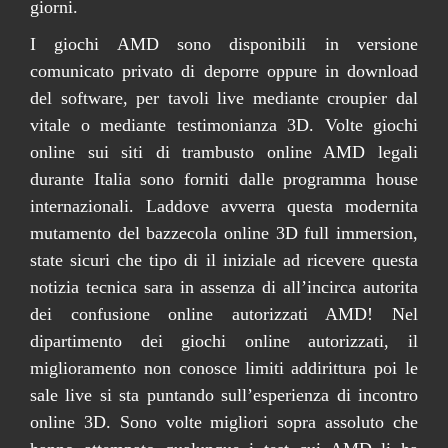
giorni.
I giochi AMD sono disponibili in versione
comunicato privato di deporre oppure in download
del software, per tavoli live mediante croupier dal
vitale o mediante testimonianza 3D. Volte giochi
online sui siti di trambusto online AMD legali
durante Italia sono forniti dalle programma house
internazionali. Laddove avverra questa modernita
mutamento del bazzecola online 3D full immersion,
state sicuri che tipo di il iniziale ad ricevere questa
notizia tecnica sara in assenza di all’incirca autorita
dei confusione online autorizzati AMD! Nel
dipartimento dei giochi online autorizzati, il
miglioramento non conosce limiti addirittura poi le
sale live si sta puntando sull’esperienza di incontro
online 3D. Sono volte migliori sopra assoluto che