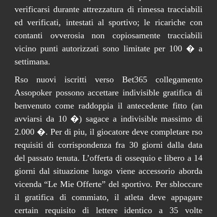
verificarsi durante attrezzatura di rimessa tracciabili
ed verificati, intestati al sportivo; le ricariche con
contanti ovverosia non copiosamente tracciabili
vicino punti autorizzati sono limitate per 100 � a
settimana.
Rso nuovi iscritti verso Bet365 collegamento
Assopoker possono accettare indivisible gratifica di
benvenuto come raddoppia il antecedente fitto (an
avviarsi da 10 �) sagace a indivisible massimo di
2.000 �. Per di piu, il giocatore deve completare rso
requisiti di corrispondenza fra 30 giorni dalla data
del passato tenuta. L’offerta di ossequio e libero a 14
giorni dal situazione luogo viene accessorio aborda
vicenda “Le Mie Offerte” del sportivo. Per sbloccare
il gratifica di commiato, il atleta deve appagare
certain requisito di lettere identico a 35 volte