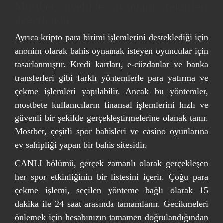
Mostbet üyelikle avantajlı teklifleri
değerlendir
Ayrıca kripto para birimi işlemlerini desteklediği için
anonim olarak bahis oynamak isteyen oyuncular için
tasarlanmıştır. Kredi kartları, e-cüzdanlar ve banka
transferleri gibi farklı yöntemlerle para yatırma ve
çekme işlemleri yapılabilir. Ancak bu yöntemler,
mostbete kullanıcıların finansal işlemlerini hızlı ve
güvenli bir şekilde gerçekleştirmelerine olanak tanır.
Mostbet, çeşitli spor bahisleri ve casino oyunlarına
ev sahipliği yapan bir bahis sitesidir.
CANLI bölümü, gerçek zamanlı olarak gerçekleşen
her spor etkinliğinin bir listesini içerir. Çoğu para
çekme işlemi, seçilen yönteme bağlı olarak 15
dakika ile 24 saat arasında tamamlanır. Gecikmeleri
önlemek için hesabınızın tamamen doğrulandığından