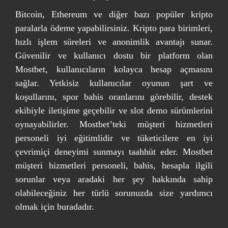
Bitcoin, Ethereum ve diğer bazı popüler kripto
paralarla ödeme yapabilirsiniz. Kripto para birimleri,
hızlı işlem süreleri ve anonimlik avantajı sunar.
Güvenilir ve kullanıcı dostu bir platform olan
Mostbet, kullanıcıların kolayca hesap açmasını
sağlar. Yetkisiz kullanıcılar oyunun şart ve
koşullarını, spor bahis oranlarını görebilir, destek
ekibiyle iletişime geçebilir ve slot demo sürümlerini
oynayabilirler. Mostbet’teki müşteri hizmetleri
personeli iyi eğitimlidir ve tüketicilere en iyi
çevrimiçi deneyimi sunmayı taahhüt eder. Mostbet
müşteri hizmetleri personeli, bahis, hesapla ilgili
sorunlar veya aradaki her şey hakkında sahip
olabileceğiniz her türlü sorunuzda size yardımcı
olmak için buradadır.