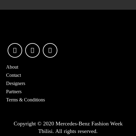
About
Contact
Designers
Partners
Terms & Conditions
Copyright © 2020 Mercedes-Benz Fashion Week
Tbilisi. All rights reserved.