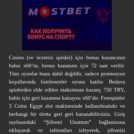
Casino (ve ücretsiz spinler) için bonus kazancının
bahsi x60’tır, bonus kazanımı için 72 saat verilir.
Tüm oyunlar buna dahil değildir, sadece promosyon
koşullarında listelenenler oyuna katılır. Bedava
spinlerden elde edilen maksimum kazanç 750 TRY,
bahis için geri kazanma katsayısı x60’dır. Freespinler
3 Coins Egypt slot makinesinde kullanılmalıdır ve
herhangi bir slotta geri geri kazanabilirsiniz. Giriş
sayfasındaki “Şifremi Unuttum” bağlantısına
tıklayarak ve talimatları izleyerek, şifrenizi