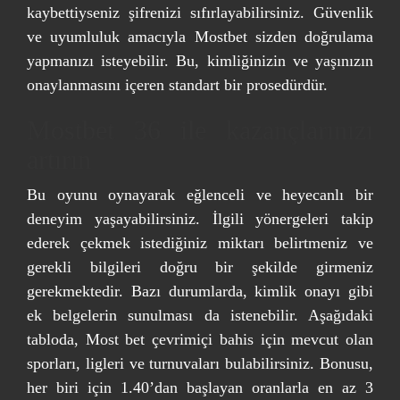
kaybettiyseniz şifrenizi sıfırlayabilirsiniz. Güvenlik
ve uyumluluk amacıyla Mostbet sizden doğrulama
yapmanızı isteyebilir. Bu, kimliğinizin ve yaşınızın
onaylanmasını içeren standart bir prosedürdür.
Mostbet 36 ile kazançlarınızı
artırın
Bu oyunu oynayarak eğlenceli ve heyecanlı bir
deneyim yaşayabilirsiniz. İlgili yönergeleri takip
ederek çekmek istediğiniz miktarı belirtmeniz ve
gerekli bilgileri doğru bir şekilde girmeniz
gerekmektedir. Bazı durumlarda, kimlik onayı gibi
ek belgelerin sunulması da istenebilir. Aşağıdaki
tabloda, Most bet çevrimiçi bahis için mevcut olan
sporları, ligleri ve turnuvaları bulabilirsiniz. Bonusu,
her biri için 1.40’dan başlayan oranlarla en az 3