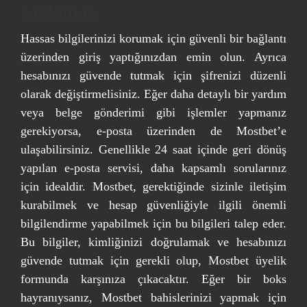
sağlamak
Hassas bilgilerinizi korumak için güvenli bir bağlantı
üzerinden giriş yaptığınızdan emin olun. Ayrıca
hesabınızı güvende tutmak için şifrenizi düzenli
olarak değiştirmelisiniz. Eğer daha detaylı bir yardım
veya belge gönderimi gibi işlemler yapmanız
gerekiyorsa, e-posta üzerinden de Mostbet’e
ulaşabilirsiniz. Genellikle 24 saat içinde geri dönüş
yapılan e-posta servisi, daha kapsamlı sorularınız
için idealdir. Mostbet, gerektiğinde sizinle iletişim
kurabilmek ve hesap güvenliğiyle ilgili önemli
bilgilendirme yapabilmek için bu bilgileri talep eder.
Bu bilgiler, kimliğinizi doğrulamak ve hesabınızı
güvende tutmak için gerekli olup, Mostbet üyelik
formunda karşınıza çıkacaktır. Eğer bir boks
hayranıysanız, Mostbet bahislerinizi yapmak için