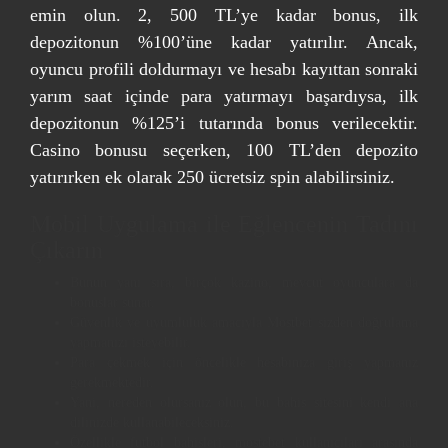
emin olun. 2, 500 TL’ye kadar bonus, ilk
depozitonun %100’üne kadar yatırılır. Ancak,
oyuncu profili doldurmayı ve hesabı kayıttan sonraki
yarım saat içinde para yatırmayı başardıysa, ilk
depozitonun %125’i tutarında bonus verilecektir.
Casino bonusu seçerken, 100 TL’den depozito
yatırırken ek olarak 250 ücretsiz spin alabilirsiniz.
Mobil Uygulama ile Eğlencenin Tadını
Çıkarın
Bunun yanı sıra, birçok kazino, mevcut oyunculara da
bonuslar sunar.
Güvenlik ve uyumluluk amacıyla Mostbet sizden doğrulama
yapmanızı isteyebilir.
Para çekmek için öncelikle hesabınıza giriş yapmanız
gerekmektedir.
Yani, nereden olursanız olun, bu bahis sitesini kendi ana
dilinizde kullanabileceksiniz.
Özellikle futbol bahisleri, mostebet kullanıcıları arasında