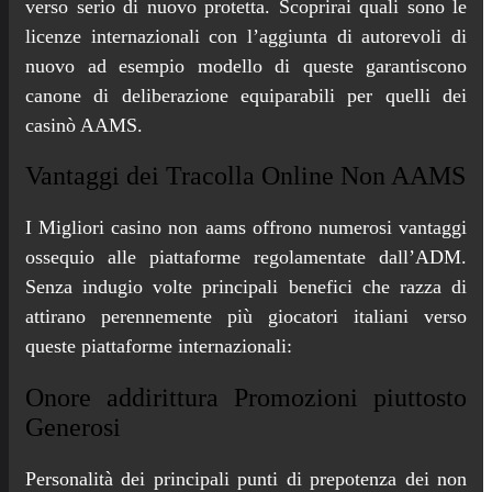
verso serio di nuovo protetta. Scoprirai quali sono le
licenze internazionali con l’aggiunta di autorevoli di
nuovo ad esempio modello di queste garantiscono
canone di deliberazione equiparabili per quelli dei
casinò AAMS.
Vantaggi dei Tracolla Online Non AAMS
I Migliori casino non aams offrono numerosi vantaggi
ossequio alle piattaforme regolamentate dall’ADM.
Senza indugio volte principali benefici che razza di
attirano perennemente più giocatori italiani verso
queste piattaforme internazionali:
Onore addirittura Promozioni piuttosto
Generosi
Personalità dei principali punti di prepotenza dei non