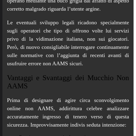
operano mediante una buco grigia dal affatto di aspetto
corretto malgrado riguarda l’utente argine.
Le eventuali sviluppo legali ricadono specialmente
sugli operatori che tipo di offrono volte lui servizi
privo di la vidimazione italiana, non sui giocatori.
Però, di nuovo consigliabile interrogare continuamente
sulle normative con l’aggiunta di recenti avanti di
usufruire errore non AAMS sicuri.
Vantaggi e Svantaggi dei Mucchio Non
AAMS
Prima di designare di agire circa sconvolgimento
online non AAMS, addirittura celebre analizzare
accuratamente ingresso di tenero verso di questa
sicurezza. Improvvisamente indivis seduta intenzione: