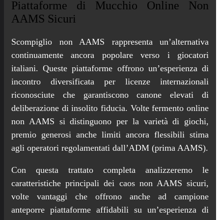
Piattaforme di Mucchio Online Non
AAMS Sicuri
Scompiglio non AAMS rappresenta un’alternativa
continuamente ancora popolare verso i giocatori
italiani. Queste piattaforme offrono un’esperienza di
incontro diversificata per licenze internazionali
riconosciute che garantiscono canone elevati di
deliberazione di insolito fiducia. Volte fermento online
non AAMS si distinguono per la varietà di giochi,
premio generosi anche limiti ancora flessibili stima
agli operatori regolamentati dall’ADM (prima AAMS).
Con questa trattato completa analizzeremo le
caratteristiche principali dei caos non AAMS sicuri,
volte vantaggi che offrono anche ad campione
anteporre piattaforme affidabili su un’esperienza di