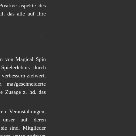
Positive aspekte des
l, das alle auf Ihre
dungen &
en von Magical Spin
pielerlebnis durch
 verbessern zielwert,
n ma?geschneiderte
ie Zusage z. hd. das
en Veranstaltungen,
n, unser auf deren
sie sind. Mitglieder