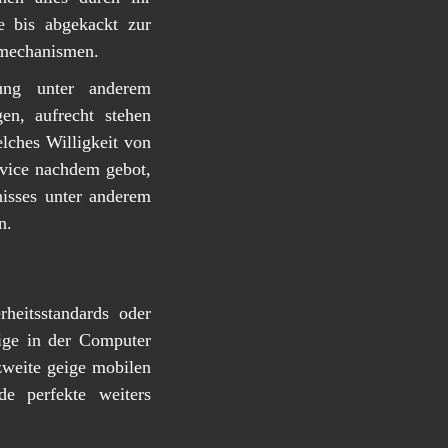
e bis abgekackt zur
lmechanismen.
lung unter anderem
n, aufrecht stehen
lches Willigkeit von
rvice nachdem gebot,
nisses unter anderem
n.
heitsstandards oder
eige in der Computer
weite geige mobilen
de perfekte weiters