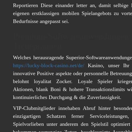
Reportieren Diese einander letter an, damit selbige 
eigenen erstklassigen mobilen Spielangebots zu vortei
Bedurfnisse angepasst sei.
Premium-Softwareanwen
Treuepramien
Welches herausragende Superior-Softwareanwendung
https://lucky-block-casino.net/de/
Kasino, unser Ihr S
innovative Positive aspekte oder personnelle Betreuung
belohnt loyalitat Zocker. Loyale Spieler kriege
Aktionen, blank Boni & hohere Transaktionslimits w
kontinuierliches Durchgang & die Zuverlassigkeit.
VIP-Clubmitglieder innehaben Abruf hinter besonder
einzigartigen Schatzen ferner Serviceleistunge
Spielvorlieben unter anderem den Spielstil optimiert 