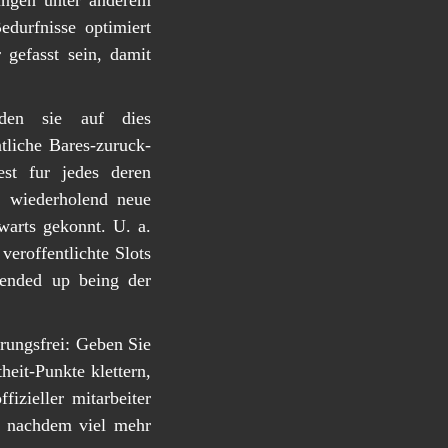
ungen unter anderem
edurfnisse optimiert
 gefasst sein, damit
nden sie auf dies
liche Bares-zuruck-
st fur jedes deren
er wiederholend neue
warts gekonnt. U. a.
veroffentlichte Slots
 ended up being der
rungsfrei: Geben Sie
eit-Punkte klettern,
fizieller mitarbeiter
f nachdem viel mehr