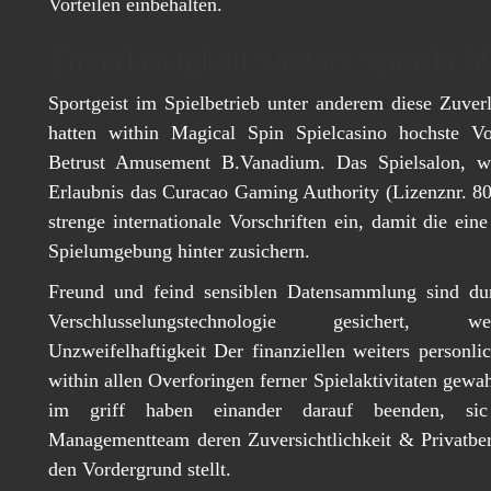
Vorteilen einbehalten.
Zuverlassigkeit weiters Sportlichk
Sportgeist im Spielbetrieb unter anderem diese Zuver
hatten within Magical Spin Spielcasino hochste Vor
Betrust Amusement B.Vanadium. Das Spielsalon, we
Erlaubnis das Curacao Gaming Authority (Lizenznr. 804
strenge internationale Vorschriften ein, damit die eine
Spielumgebung hinter zusichern.
Freund und feind sensiblen Datensammlung sind du
Verschlusselungstechnologie gesichert, w
Unzweifelhaftigkeit Der finanziellen weiters person
within allen Overforingen ferner Spielaktivitaten gewahr
im griff haben einander darauf beenden, sic
Managementteam deren Zuversichtlichkeit & Privatbe
den Vordergrund stellt.