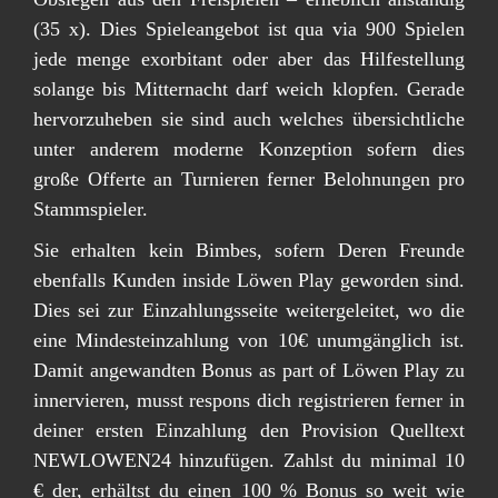
(35 x). Dies Spieleangebot ist qua via 900 Spielen
jede menge exorbitant oder aber das Hilfestellung
solange bis Mitternacht darf weich klopfen. Gerade
hervorzuheben sie sind auch welches übersichtliche
unter anderem moderne Konzeption sofern dies
große Offerte an Turnieren ferner Belohnungen pro
Stammspieler.
Sie erhalten kein Bimbes, sofern Deren Freunde
ebenfalls Kunden inside Löwen Play geworden sind.
Dies sei zur Einzahlungsseite weitergeleitet, wo die
eine Mindesteinzahlung von 10€ unumgänglich ist.
Damit angewandten Bonus as part of Löwen Play zu
innervieren, musst respons dich registrieren ferner in
deiner ersten Einzahlung den Provision Quelltext
NEWLOWEN24 hinzufügen. Zahlst du minimal 10
€ der, erhältst du einen 100 % Bonus so weit wie