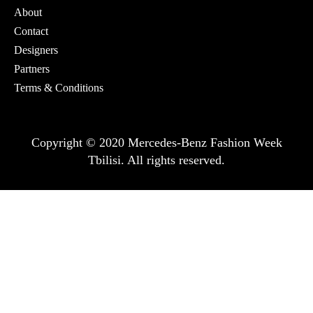
About
Contact
Designers
Partners
Terms & Conditions
Copyright © 2020 Mercedes-Benz Fashion Week
Tbilisi. All rights reserved.