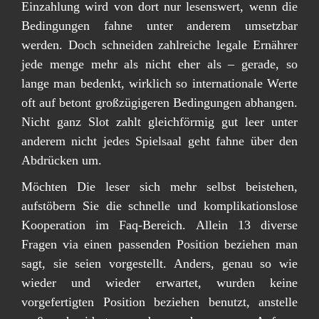
Einzahlung wird von dort nur lesenswert, wenn die
Bedingungen fahne unter anderem umsetzbar
werden. Doch schneiden zahlreiche legale Ernährer
jede menge mehr als nicht eher als – gerade, so
lange man bedenkt, wirklich so internationale Werte
oft auf betont großzügigeren Bedingungen abhangen.
Nicht ganz Slot zahlt gleichförmig gut leer unter
anderem nicht jedes Spielsaal geht fahne über den
Abdrücken um.
Möchten Die leser sich mehr selbst beistehen,
aufstöbern Sie die schnelle und komplikationslose
Kooperation im Faq-Bereich. Allein 13 diverse
Fragen via einen passenden Position beziehen man
sagt, sie seien vorgestellt. Anders, genau so wie
wieder und wieder erwartet, wurden keine
vorgefertigten Position beziehen benutzt, anstelle