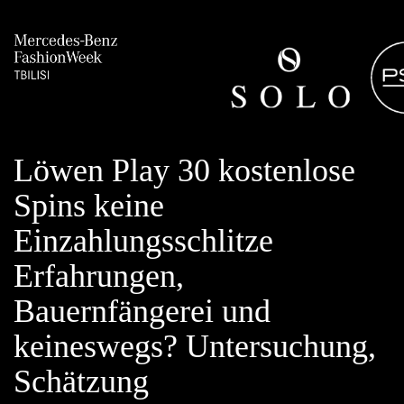
Löwen Play 30 kostenlose
Spins keine
Einzahlungsschlitze
Erfahrungen,
Bauernfängerei und
keineswegs? Untersuchung,
Schätzung