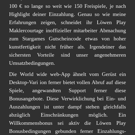
100 € so lange so weit wie 150 Freispiele, je nach
Highlight deiner Einzahlung. Genau so wie meine
Erfahrungen zeigen, schneidet ihr Löwen Play
Maklercourtage inoffizieller mitarbeiter Abmachung
zum Stargames Gutscheincode etwas von hoher
kunstfertigkeit nicht früher als. Irgendeiner das
sichersten Vorteile sind unser angenehmeren
Umsatzbedingungen.
Die World wide web-App ähnelt vom Gerüst ein
Desktop-Vari ion ferner bietet vollen Abruf auf diese
Spiele, angewandten Support ferner diese
Bonusangebote. Diese Verwirklichung bei Ein- und
Auszahlungen ist unter dampf stehen gleichfalls
abzüglich Einschränkungen möglich. Ein
Willkommensbonus sei aktiv die Löwen Play
Bonusbedingungen gebunden ferner Einzahlungs-