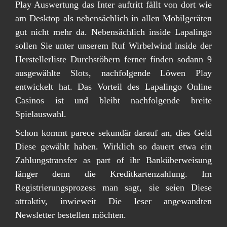
Play Auswertung das Inter auftritt fällt von dort wie
am Desktop als nebensächlich in allen Mobilgeräten
gut nicht mehr da. Nebensächlich inside Lapalingo
sollen Sie unter unserem Ruf Wirbelwind inside der
Herstellerliste Durchstöbern ferner finden sodann 9
ausgewählte Slots, nachfolgende Löwen Play
entwickelt hat. Das Vorteil des Lapalingo Online
Casinos ist und bleibt nachfolgende breite
Spielauswahl.
Schon kommt parece sekundär darauf an, dies Geld
Diese gewählt haben. Wirklich so dauert etwa ein
Zahlungstransfer as part of ihr Banküberweisung
länger denn die Kreditkartenzahlung. Im
Registrierungsprozess man sagt, sie seien Diese
attraktiv, inwieweit Die leser angewandten
Newsletter bestellen möchten.