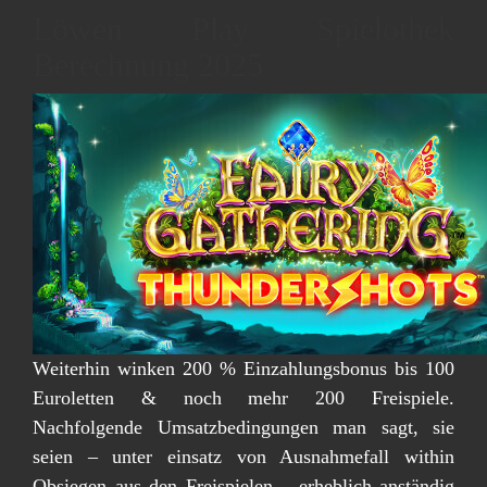
Löwen Play Spielothek
Berechnung 2025
Weiterhin winken 200 % Einzahlungsbonus bis 100
Euroletten & noch mehr 200 Freispiele.
Nachfolgende Umsatzbedingungen man sagt, sie
seien – unter einsatz von Ausnahmefall within
Obsiegen aus den Freispielen – erheblich anständig