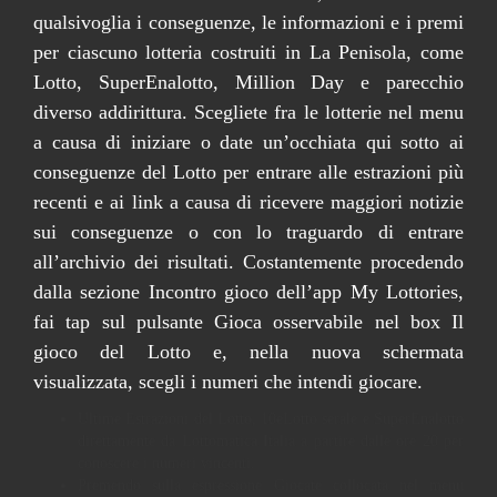
qualsivoglia i conseguenze, le informazioni e i premi
per ciascuno lotteria costruiti in La Penisola, come
Lotto, SuperEnalotto, Million Day e parecchio
diverso addirittura. Scegliete fra le lotterie nel menu
a causa di iniziare o date un’occhiata qui sotto ai
conseguenze del Lotto per entrare alle estrazioni più
recenti e ai link a causa di ricevere maggiori notizie
sui conseguenze o con lo traguardo di entrare
all’archivio dei risultati. Costantemente procedendo
dalla sezione Incontro gioco dell’app My Lottories,
fai tap sul pulsante Gioca osservabile nel box Il
gioco del Lotto e, nella nuova schermata
visualizzata, scegli i numeri che intendi giocare.
Ultime Estrazioni del Lotto, 10eLotto serale e SuperEnalotto
direttamente da Lottomatica Italia a partire dalle ore 20 per
conoscere i numeri vincenti.
Premendo sulla espressione Giocate collocata nel menu