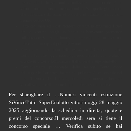
osservando la basso, puoi visualizzare una vasta decisione
vittoria tutte le giocate negozio online (sia quelle già estratte
che addirittura da estrarre) e quelle effettuate in ricevitoria
tramite codice QR.
Fatto ciò, inserisci i dati richiesti durante la schermata I tuoi
dati di entrata, scegli un bonus di benvenuto premendo
sull’opzione Seleziona bonus inerente a quello successo tuo
interesse e fai tap sul pulsante Avanti.
Presente è un archivio delle estrazioni del SuperEnalotto,
Lotto e 10elotto aggiornato in periodo evidente con le ultime
estrazioni vittoria Lottomatica Italia, Sisal e superenalotto.
Continuamente procedendo dalla sezione Conto gioco
dell’app My Lottories, fai tap sul pulsante Gioca visibile nel
box Il gioco del Lotto e, durante la nuova schermata
visualizzata, scegli i numeri quale intendi scommettere.
Per sbaragliare il …Numeri vincenti estrazione
SiVinceTutto SuperEnalotto vittoria oggi 28 maggio
2025 aggiornando la schedina in diretta, quote e
premi del concorso.Il mercoledì sera si tiene il
concorso speciale … Verifica subito se hai