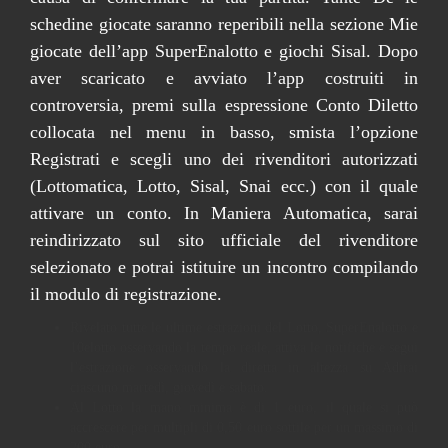
schedine giocate saranno reperibili nella sezione Mie
giocate dell’app SuperEnalotto e giochi Sisal. Dopo
aver scaricato e avviato l’app costruiti in
controversia, premi sulla espressione Conto Diletto
collocata nel menu in basso, smista l’opzione
Registrati e scegli uno dei rivenditori autorizzati
(Lottomatica, Lotto, Sisal, Snai ecc.) con il quale
attivare un conto. In Maniera Automatica, sarai
reindirizzato sul sito ufficiale del rivenditore
selezionato e potrai istituire un incontro compilando
il modulo di registrazione.
Rivelato tutte le ultime estrazioni del Lotto, SuperEnalotto e
10elotto osservando la tempo reale, attiva le notifiche e segui
l’estrazione osservando la diretta in altezza su Adirai
ciascuno martedì, giovedì e sabato.
Al Lotto la mano minima è di 1 euro, il quale si può
accrescere per multipli di 0,50 euro sottile per un massimo di
200 euro.