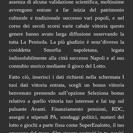
assenza di alcuna validazione scientifica, moltissime
avvengono entrate a far inizia del patrimonio
culturale e tradizionale successo vari popoli, e nel
corso dei secoli scorsi varie cabale vittoria questo
genere hanno avuto larga diffusione osservando la
tutta La Penisola. La più giudizio è senz’diverso la
cosiddetta Smorfia napoletana, legata
indissolubilmente alla città successo Napoli e al suo
connubio storico mediante il gioco del Lotto.
Fatto ciò, inserisci i dati richiesti nella schermata I
tuoi dati vittoria entrata, scegli un bonus vittoria
benvenuto premendo sull’opzione Seleziona bonus
relativo a quello vittoria tuo interesse e fai tap sul
pulsante Avanti. Finanziamento pensioni, RDC,
assegni e stipendi PA, sondaggi politici, numeri del
lotto e giochi a parte fissa come SuperEnalotto, il tuo
oroscopo del mese, film stasera costruiti in tv, novità