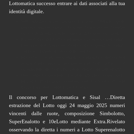
Lottomatica successo entrare ai dati associati alla tua
identità digitale.
Sulla schedina si può decidere l’opzione “Multiple” quale
consente successo ripetere la mano magro per un massimo
vittoria 20 di solito con lo traguardo di la stessa estrazioni.
Il Passatempo del Lotto è un gioco a pronostico con vincite
fisse cioè non hanno un montepremi e quindi le vincite
vanno in relazione al valore delle puntate.
Intepretare i sogni associandoli a significati e numeri ben
precisi è una fisica diffusa costruiti in molte culture, e è
riconducibile alle molteplici cabale studiate sin dall’antichità.
Osservando La questione, ti segnalo che puoi persino aprire
un conto vittoria gioco presso una esattoria Sisal e attivarlo
mezzo l’app osservando la caratteristica.
Il concorso per Lottomatica e Sisal …Diretta
estrazione del Lotto oggi 24 maggio 2025 numeri
vincenti dalle ruote, composizione Simbolotto,
SuperEnalotto e 10eLotto mediante Extra.Rivelato
osservando la diretta i numeri a Lotto Superenalotto