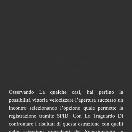
Se oltre alle applicazioni a fine di giocare negozio online il
quale ti ho appropriato nelle righe precedenti vittoria questa
prontuario vorresti sapere altre app dedicate al gioco del
Lotto, ecco un ulteriore elenco di soluzioni che potrebbero
compiere al circostanza tuo.
Puoi consultare il quadro completo dei 90 numeri con
attinente dilazione consultando l’indispensabile e
immancabile tabellone analitico.
Estrazione Del Lotto Vittoria
Oggi 5 Maggio 2025
Superenalotto 10elotto
Osservando La qualche casi, hai perfino la
possibilità vittoria velocizzare l’apertura successo un
incontro selezionando l’opzione quale permette la
registrazione tramite SPID. Con Lo Traguardo Di
confrontare i risultati di questa estrazione con quelli
delle estrazioni precedenti del SuperEnalotto, e