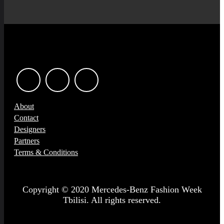
About
Contact
Designers
Partners
Terms & Conditions
Copyright © 2020 Mercedes-Benz Fashion Week
Tbilisi. All rights reserved.