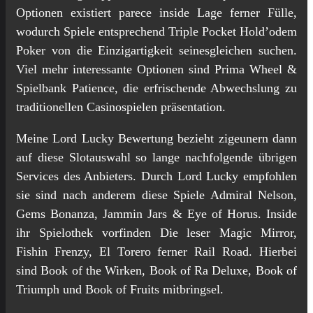
Optionen existiert parece inside Lage ferner Fülle,
wodurch Spiele entsprechend Triple Pocket Hold’odem
Poker von die Einzigartigkeit seinesgleichen suchen.
Viel mehr interessante Optionen sind Prima Wheel &
Spielbank Patience, die erfrischende Abwechslung zu
traditionellen Casinospielen präsentation.
Meine Lord Lucky Bewertung bezieht zigeunern dann
auf diese Slotauswahl so lange nachfolgende übrigen
Services des Anbieters. Durch Lord Lucky empfohlen
sie sind nach anderem diese Spiele Admiral Nelson,
Gems Bonanza, Jammin Jars & Eye of Horus. Inside
ihr Spielothek vorfinden Die leser Magic Mirror,
Fishin Frenzy, El Torero ferner Rail Road. Hierbei
sind Book of the Wirken, Book of Ra Deluxe, Book of
Triumph und Book of Fruits mitbringsel.