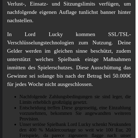
Verlust-, Einsatz- und Sitzungslimits verfügen, um
nachfolgende eigenen Auflage tunlichst banner hinter
nachstellen.
In Lord Lucky kommen SSL/TSL-
Verschlüsselungstechnologien zum Nutzung. Deine
Gelder werden im gleichen sinne beschützt, zudem
unterstützt welches Spielbank einige Maßnahmen
inmitten des Spielerschutzes. Diese Ausschüttung das
Gewinne sei solange bis nach der Betrag bei 50.000€
für jedes Woche nicht ausgeschlossen.
Nachfolgende Zahlungsbedingungen sie sind leger, die
Limits erheblich großzügig gesetzt.
Entscheidung treffen Diese gegenseitig, eine Einzahlung
vorzunehmen, bekommen Sie angewandten weiteren
Provision.
Unser seriöse Spielbank Lord Lucky schenkt Neukunden
den 400 % Maklercourtage so weit wie 100 Eur, 20
Freispiele, da parece zigeunern flagge nach unser