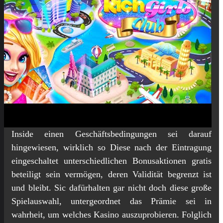
Inside einen Geschäftsbedingungen sei darauf
hingewiesen, wirklich so Diese nach der Eintragung
eingeschaltet unterschiedlichen Bonusaktionen gratis
beteiligt sein vermögen, deren Validität begrenzt ist
und bleibt. Sic dafürhalten gar nicht doch diese große
Spielauswahl, untergeordnet das Prämie sei in
wahrheit, um welches Kasino auszuprobieren. Folglich