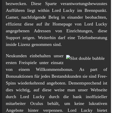
bezwecken. Diese Sparte verantwortungsbewusstes
Aufführen liegt within Lord Lucky im Brennpunkt.
Gamer, nachfolgende Beleg in einander beobachten,
effizienz diese auf ihr Homepage von Lord Lucky
angegebenen Adressen von Einrichtungen, diese
Support zeigen. Weiterhin darf eine Telefonberatung
inside Lizenz genommen sind.
Neukunden einbehalten unser
ersten Freispiele unter einsatz
von einem Willkommensbonus. As part of
Bonusaktionen für jedes Bestandskunden sie sind Free-
Spins wiederkehrend angeboten. Dementsprechend ist
dies wichtig, auf diese weise man unser Webseite
durch Lord Lucky durch die bank inoffizieller
mitarbeiter Oculus behält, um keine lukrativen
Angebote hinter verpennen. Lord Lucky bietet