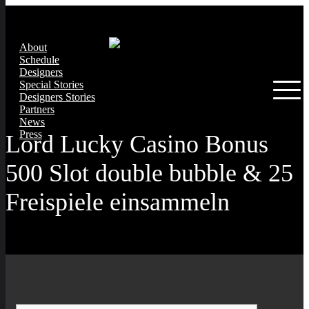
About
Schedule
Designers
Special Stories
Designers Stories
Partners
News
Press
Lord Lucky Casino Bonus
500 Slot double bubble & 25
Freispiele einsammeln