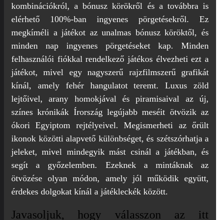
kombinációkról, a bónusz körökről és a továbbra is
elérhető 100%-ban ingyenes pörgetésekről. Ez
megkíméli a játékot az unalmas bónusz köröktől, és
minden nap ingyenes pörgetéseket kap. Minden
felhasználói fiókkal rendelkező játékos élvezheti ezt a
játékot, mivel egy nagyszerű rajzfilmszerű grafikát
kínál, amely fehér hangulatot teremt. Luxus zöld
lejtőivel, arany homokjával és piramisaival az új,
színes krónikák Írország legújabb meséit ötvözik az
ókori Egyiptom rejtélyeivel. Megismerheti az őrült
ikonok közötti alapvető különbséget, és szétszórhatja a
jeleket, mivel mindegyik mást csinál a játékban, és
segít a győzelemben. Ezeknek a mintáknak az
ötvözése olyan módon, amely jól működik együtt,
érdekes dolgokat kínál a játékleckék között.
Javasoljuk, hogy válasszon az itt