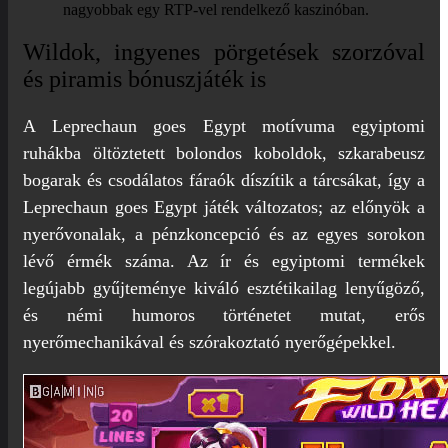
nagyobbak egy RTP-vel rendelkező kaszinóban.
Wildok, ingyenes pörgetések szorzóval
és piramis bónuszjáték is
A Leprechaun goes Egypt motívuma egyiptomi
ruhákba öltöztetett bolondos koboldok, szkarabeusz
bogarak és csodálatos fáraók díszítik a tárcsákat, így a
Leprechaun goes Egypt játék változatos; az előnyök a
nyerővonalak, a pénzkoncepció és az egyes sorokon
lévő érmék száma. Az ír és egyiptomi termékek
legújabb gyűjteménye kiváló esztétikailag lenyűgöző,
és némi humoros történetet mutat, erős
nyerőmechanikával és szórakoztató nyerőgépekkel.