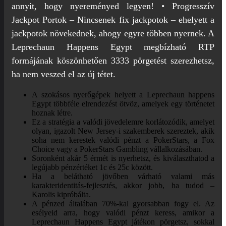
annyit, hogy nyereményed legyen! • Progresszív
Jackpot Portok – Nincsenek fix jackpotok – ehelyett a
jackpotok növekednek, ahogy egyre többen nyernek. A
Leprechaun Happens Egypt megbízható RTP
formájának köszönhetően 3333 pörgetést szerezhetsz,
ha nem veszed el az új tétet.
A szokásos nyerőgépek helyett a Leprechaun happens
Egypt többféle elrendezést ötvöz, amelyek egy történetet
hoznak létre.
Ez a stratégia a valódi jövedelemre korlátozódik, amelyet
olyan, igazolt New Jersey-i szakemberek szereztek, akik
soha nem kerestek valódi pénzt a PokerStars, a Fox
Choice vagy a PokerStars Gambling vállalkozásában.
Soronként akár 5 érmét is nyerhetsz, és kiválaszthatod a
legújabb pénzértéket 1c és 25c között.
Ha a belátható jövőben várható valami más
karakteridentitás-fejlesztés, akkor jobb, ha tudod –
Karolis kipróbálta.
A pénzed általában 70%-kal gyorsabban fogy el. Az
esélyeid arra, hogy valódi pénzt keress, amikor a
Leprechaun Happens Egypt játékon pörgetsz, sokkal