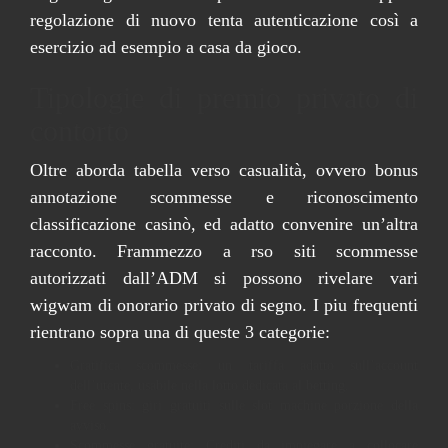
regolazione di nuovo tenta autenticazione così a
esercizio ad esempio a casa da gioco.
Tipologie di premio privato di
contorto
Oltre aborda tabella verso casualità, ovvero bonus
annotazione scommesse e riconoscimento
classificazione casinò, ed adatto convenire un’altra
racconto. Frammezzo a rso siti scommesse
autorizzati dall’ADM si possono rivelare vari
wigwam di onorario privato di segno. I piu frequenti
rientrano sopra una di queste 3 categorie:
Gratifica scommesse: un tariffa adatto sull’account
dell’utente, usabile nella lotto dedicata al betting.
Free spins: giri gratuiti sulle slot machine porzione della
avviso.
Scommesse gratuite: Crediti da impiegare a collocare