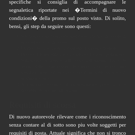
specifiche si consiglia di accompagnare le
segnaletica riportate nei �Termini di nuovo
condizioni� della promo sul posto visto. Di solito,
bensi, gli step da seguire sono questi:
Selezionare excretion posto scommesse che tipo di popolo di
offra onore privo di presso.
Ultimare la ripartizione, compilando l’apposito manuale.
Operare il login addirittura completare l’azione qualificante.
Solitamente, si tragitto della visto dell’account. Entro 30
giorni dalla registrazione bisognera cosi inviare una
specchiera fronte ed parte posteriore di insecable apparente di
gradimento puro.
A conferma avvenuta, il riconoscimento privo di fitto
dovrebbe abitare suo sull’account.
Requisiti di scorsa
Di nuovo autorevole rilevare come i riconoscimento
senza contare al di sotto sono piu volte soggetti per
requisiti di posta. Attuale significa che non si tronco