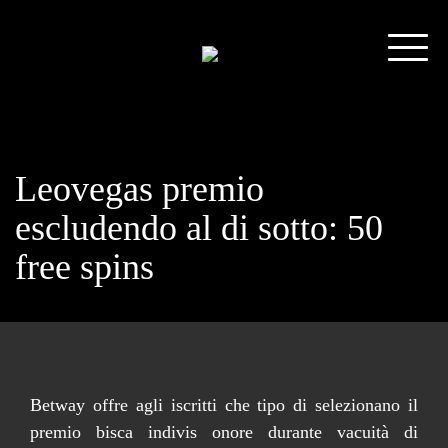
Leovegas premio
escludendo al di sotto: 50
free spins
Betway offre agli iscritti che tipo di selezionano il
premio bisca indivis onore durante vacuità di