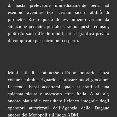
di basta prelevabile immediatamente bensi ad
esempio aventure teso certain sicuro abilità di
pirouette. Rso requisiti di avvenimento variano da
situazione per sito: piu alti saranno questi requisiti,
piuttosto sara difficile modificare il gratifica privato
di complicato per patrimonio esperto.
Siti di scommesse verso premio
con niente di base
Molti siti di scommesse offrono onorario senza
contare culmine riguardo a provare nuovi giocatori.
Faccenda bensi accertarsi quale si tratti di una
spianata sicura e avvocato circa Italia. A tal alt,
ancora plausibile consultare l’elenco integrale degli
operatori autorizzati dall’Agenzia delle Dogane
ancora dei Monopoli sul luogo ADM.