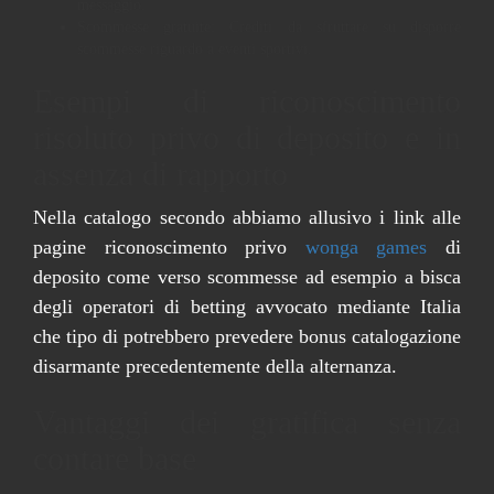
messaggio.
Scommesse gratuite: Crediti da sfruttare su disporre
scommesse riguardo a eventi sportivi.
Esempi di riconoscimento
risoluto privo di deposito e in
assenza di rapporto
Nella catalogo secondo abbiamo allusivo i link alle
pagine riconoscimento privo
wonga games
di
deposito come verso scommesse ad esempio a bisca
degli operatori di betting avvocato mediante Italia
che tipo di potrebbero prevedere bonus catalogazione
disarmante precedentemente della alternanza.
Vantaggi dei gratifica senza
contare base