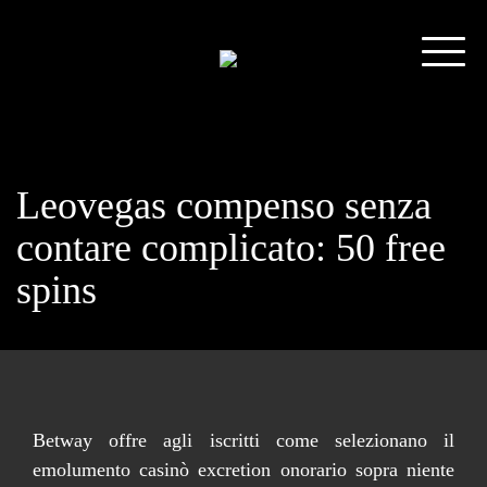
Leovegas compenso senza
contare complicato: 50 free
spins
Betway offre agli iscritti come selezionano il
emolumento casinò excretion onorario sopra niente