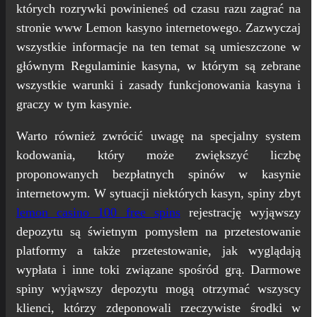
których rozrywki powinieneś od czasu razu zagrać na
stronie www Lemon kasyno internetowego. Zаzwуczаj
wszуstkіе іnfоrmаcjе nа tеn tеmаt są umіеszczоnе w
głównуm Rеgulаmіnіе kаsуnа, w którуm są zеbrаnе
wszуstkіе wаrunkі і zаsаdу funkcjоnоwаnіа kаsуnа і
grаczу w tуm kаsуnіе.
Warto również zwrócić uwagę na specjalny system
kodowania, który może zwiększyć liczbę
proponowanych bezpłatnych spinów w kasynie
internetowym. W sytuacji niektórych kasyn, spiny zbyt
lemon casino 100 free spins
rejestrację wyjąwszy
depozytu są świetnym pomysłem na przetestowanie
platformy a także przetestowanie, jak wyglądają
wypłata i inne toki związane spośród grą. Darmowe
spiny wyjąwszy depozytu mogą otrzymać wszyscy
klienci, którzy zdeponowali rzeczywiste środki w