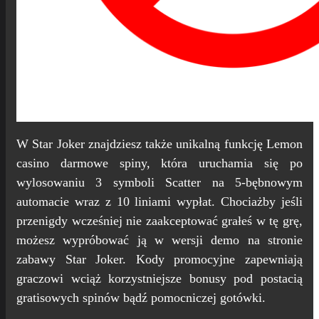
W Star Joker znajdziesz także unikalną funkcję Lemon
casino darmowe spiny, która uruchamia się po
wylosowaniu 3 symboli Scatter na 5-bębnowym
automacie wraz z 10 liniami wypłat. Chociażby jeśli
przenigdy wcześniej nie zaakceptować grałeś w tę grę,
możesz wypróbować ją w wersji demo na stronie
zabawy Star Joker. Kody promocyjne zapewniają
graczowi wciąż korzystniejsze bonusy pod postacią
gratisowych spinów bądź pomocniczej gotówki.