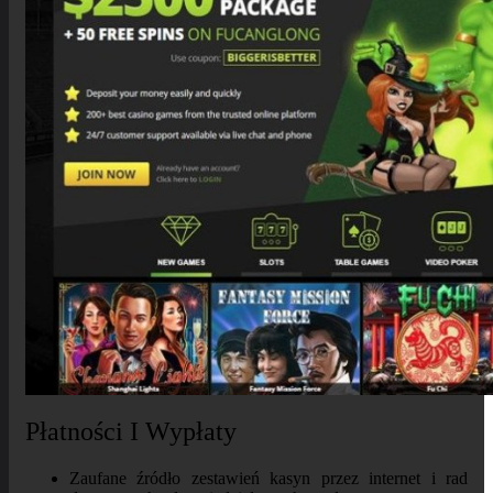
Płatności I Wypłaty
Zaufane źródło zestawień kasyn przez internet i rad