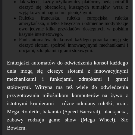
Jak więcej, każdy użytkownicy platformy będą potrafili
cieszyć się obecnością kuszących turniejów wraz z
wyjątkowymi nagrodami pieniężnymi.
Ruletka francuska, ruletka europejska, ruletka
amerykańska, ruletka klasyczna i odmienne modyfikacje
owo jedynie kilka przykładów dostępnych w polskim
kasynie internetowego.
Fani automatów do konsol każdego poranka mogą się
cieszyć slotami spośród innowacyjnymi mechanikami i
opcjami, zdrapkami i grami stołowymi.
Entuzjaści automatów do odwiedzenia konsol każdego
dnia mogą się cieszyć slotami z innowacyjnymi
mechanikami i funkcjami, zdrapkami i grami
stołowymi. Witryna ma też wiele do odwiedzenia
przygotowania miłośnikom komputerów na żywo z
istotnymi krupierami – różne odmiany ruletki, m.in.
Mega Roulette, bakarata (Speed Baccarat), blackjacka,
zabawy rodzaju game show (Mega Wheel), Sic
Bowiem.