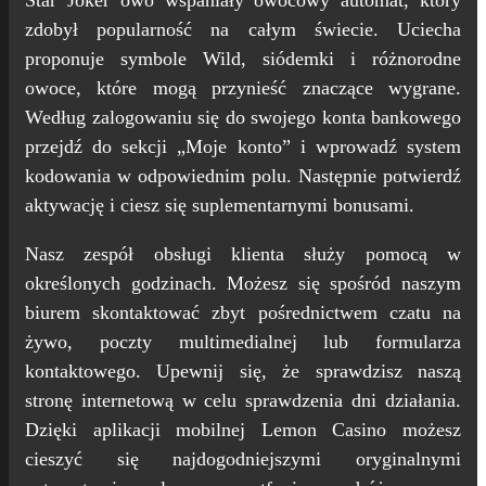
Star Joker owo wspaniały owocowy automat, który
zdobył popularność na całym świecie. Uciecha
proponuje symbole Wild, siódemki i różnorodne
owoce, które mogą przynieść znaczące wygrane.
Według zalogowaniu się do swojego konta bankowego
przejdź do sekcji „Moje konto” i wprowadź system
kodowania w odpowiednim polu. Następnie potwierdź
aktywację i ciesz się suplementarnymi bonusami.
Nasz zespół obsługi klienta służy pomocą w
określonych godzinach. Możesz się spośród naszym
biurem skontaktować zbyt pośrednictwem czatu na
żywo, poczty multimedialnej lub formularza
kontaktowego. Upewnij się, że sprawdzisz naszą
stronę internetową w celu sprawdzenia dni działania.
Dzięki aplikacji mobilnej Lemon Casino możesz
cieszyć się najdogodniejszymi oryginalnymi