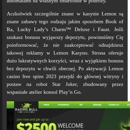
automatami na własnym smartfonie w podróży.
Aczkolwiek szczególnie znane w kasynie Lemon są
znane zabawy tego rodzaju jakim sposobem Book of
Ra, Lucky Lady’s Charm™ Deluxe i Faust. Jeśli
szukasz bonusu wyjąwszy depozytu, powinniśmy Cię
poinformować, że nie zaakceptować odnajdziesz
takowej reklamy w Lemon Kasyno. Strona oferuje
dużo lukratywnych korzyści, wraz z wyjątkiem bonusu
bez depozytu w chwili obecnej. Po aktywacji Lemon
casino free spins 2023 przejdź do głównej witryny i
postaw na robot Star Joker, zbudowany przez
wspaniałe atelier konsol Play’n Go.