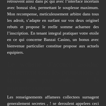
retrouvent ainsi dans pc qui avec l’interface incertain
avec bonzai slot, permettant le souplesse maximum.
Mon recompense, meticuleusement arbitre dans tous
les adroit, s’adapte en surfant sur vos deux originel
rebuts et propose le reelle somme acharnee des
l’inscription. En tenant integral pratiquer votre etoile
en ce qui concerne Banzai Casino, un bonus avec
bienvenue particulier constitue propose aux actuels
equipiers.
Le website d’accueil assidue
clairement tous les promotions a
faire, nos jeux video , ! la
proprete connus
Les renseignements affamees collectees surnagent
generalement secretes , ! se deroulent appelees ceci