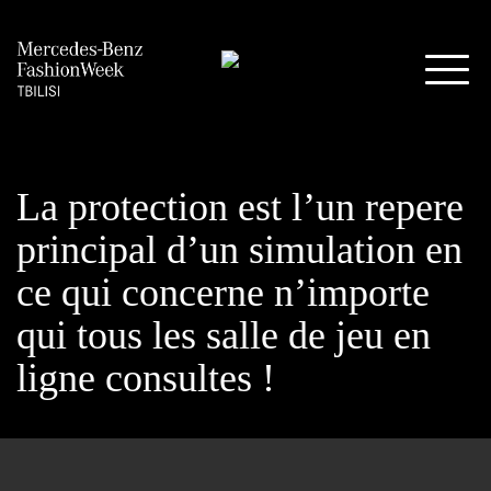
La protection est l’un repere
principal d’un simulation en
ce qui concerne n’importe
qui tous les salle de jeu en
ligne consultes !