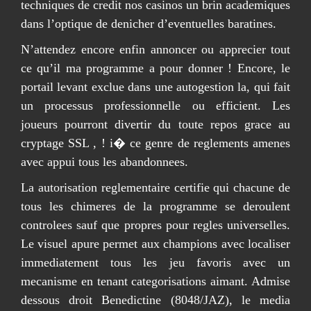
techniques de credit nos casinos un brin academiques
dans l’optique de denicher d’eventuelles baratines.
N’attendez encore enfin annoncer ou apprecier tout
ce qu’il ma programme a pour donner ! Encore, le
portail levant exclue dans une autogestion la, qui fait
un processus professionnelle ou efficient. Les
joueurs pourront divertir du toute repos grace au
cryptage SSL , ! i� ce genre de reglements amenes
avec appui tous les abandonnees.
La autorisation reglementaire certifie qui chacune de
tous les chimeres de la programme se deroulent
controlees sauf que propres pour regles universelles.
Le visuel apure permet aux champions avec localiser
immediatement tous les jeu favoris avec un
mecanisme en tenant categorisations aimant. Admise
dessous droit Benedictine (8048/JAZ), le media