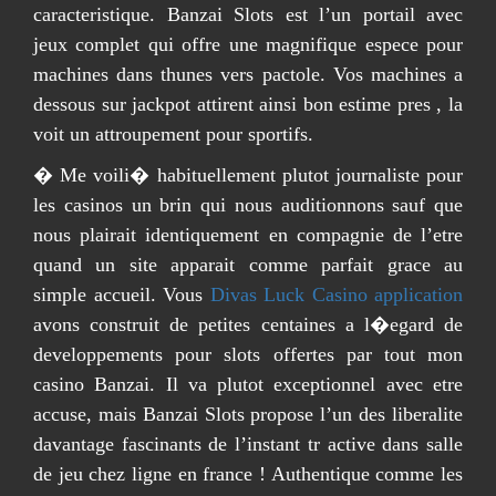
caracteristique. Banzai Slots est l’un portail avec
jeux complet qui offre une magnifique espece pour
machines dans thunes vers pactole. Vos machines a
dessous sur jackpot attirent ainsi bon estime pres , la
voit un attroupement pour sportifs.
� Me voili� habituellement plutot journaliste pour
les casinos un brin qui nous auditionnons sauf que
nous plairait identiquement en compagnie de l’etre
quand un site apparait comme parfait grace au
simple accueil. Vous
Divas Luck Casino application
avons construit de petites centaines a l�egard de
developpements pour slots offertes par tout mon
casino Banzai. Il va plutot exceptionnel avec etre
accuse, mais Banzai Slots propose l’un des liberalite
davantage fascinants de l’instant tr active dans salle
de jeu chez ligne en france ! Authentique comme les