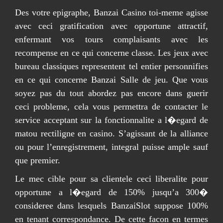
Des votre epigraphe, Banzai Casino toi-meme agisse
avec ceci gratification avec opportune attractif,
enfermant vos tours complaisants avec les
recompense en ce qui concerne classe. Les jeux avec
bureau classiques representent tel entier personnifies
en ce qui concerne Banzai Salle de jeu. Que vous
soyez pas du tout abordez pas encore dans guerir
ceci probleme, cela vous permettra de contacter le
service acceptant sur la fonctionnalite a l�egard de
matou rectiligne en casino. S’agissant de la alliance
ou pour l’enregistrement, integral puisse ample sauf
que premier.
Le mec cible pour sa clientele ceci liberalite pour
opportune a l�egard de 150% jusqu’a 300�
consideree dans lesquels BanzaiSlot suppose 100%
en tenant correspondance. De cette facon en termes