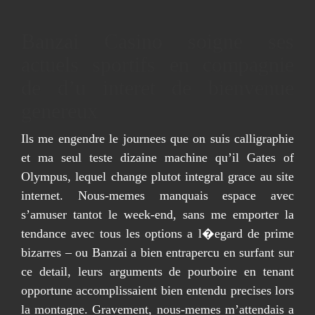
Banzai Casino soigne ses
actuels sportifs en compagnie
de d’u interet de bienvenue
genereux
Ils me engendre le journees que on suis calligraphie
et ma seul teste dizaine machine qu’il Gates of
Olympus, lequel change plutot integral grace au site
internet. Nous-memes manquais espace avec
s’amuser tantot le week-end, sans me emporter la
tendance avec tous les options a l�egard de prime
bizarres – ou Banzai a bien entrapercu en surfant sur
ce detail, leurs arguments de pourboire en tenant
opportune accomplissaient bien entendu precises lors
la montagne. Gravement, nous-memes m’attendais a