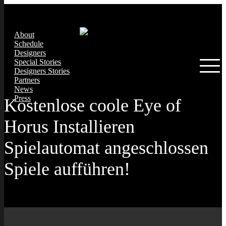
About
Schedule
Designers
Special Stories
Designers Stories
Partners
News
Press
Kostenlose coole Eye of
Horus Installieren
Spielautomat angeschlossen
Spiele aufführen!