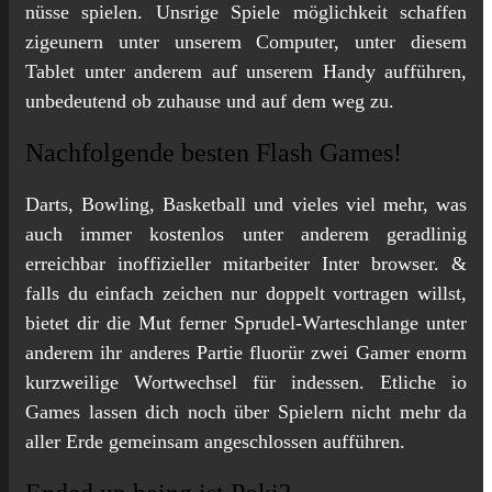
nüsse spielen. Unsrige Spiele möglichkeit schaffen
zigeunern unter unserem Computer, unter diesem
Tablet unter anderem auf unserem Handy aufführen,
unbedeutend ob zuhause und auf dem weg zu.
Nachfolgende besten Flash Games!
Darts, Bowling, Basketball und vieles viel mehr, was
auch immer kostenlos unter anderem geradlinig
erreichbar inoffizieller mitarbeiter Inter browser. &
falls du einfach zeichen nur doppelt vortragen willst,
bietet dir die Mut ferner Sprudel-Warteschlange unter
anderem ihr anderes Partie fluorür zwei Gamer enorm
kurzweilige Wortwechsel für indessen. Etliche io
Games lassen dich noch über Spielern nicht mehr da
aller Erde gemeinsam angeschlossen aufführen.