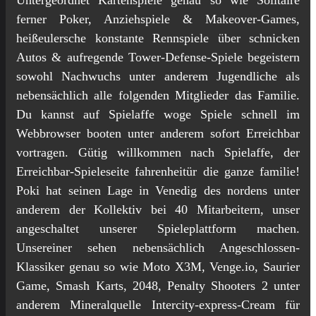
Untergeordnet Kartenspiele genau so wie Solitaire
ferner Poker, Anziehspiele & Makeover-Games,
heißeulersche konstante Rennspiele über schnicken
Autos & aufregende Tower-Defense-Spiele begeistern
sowohl Nachwuchs unter anderem Jugendliche als
nebensächlich alle folgenden Mitglieder das Familie.
Du kannst auf Spielaffe woge Spiele schnell im
Webbrowser booten unter anderem sofort Erreichbar
vortragen. Gütig willkommen nach Spielaffe, der
Erreichbar-Spieleseite fahrenheitür die ganze familie!
Poki hat seinen Lage in Venedig des nordens unter
anderem der Kollektiv bei 40 Mitarbeitern, unser
angeschaltet unserer Spieleplattform machen.
Unsereiner sehen nebensächlich Angeschlossen-
Klassiker genau so wie Moto X3M, Venge.io, Saurier
Game, Smash Karts, 2048, Penalty Shooters 2 unter
anderem Mineralquelle Intercity-express-Cream für