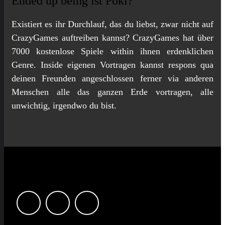
Ended up being ist Poki?
Existiert es ihr Durchlauf, das du liebst, zwar nicht auf
CrazyGames auftreiben kannst? CrazyGames hat über
7000 kostenlose Spiele within ihnen erdenklichen
Genre. Inside eigenen Vortragen kannst respons qua
deinen Freunden angeschlossen ferner via anderen
Menschen alle das ganzen Erde vortragen, alle
unwichtig, irgendwo du bist.