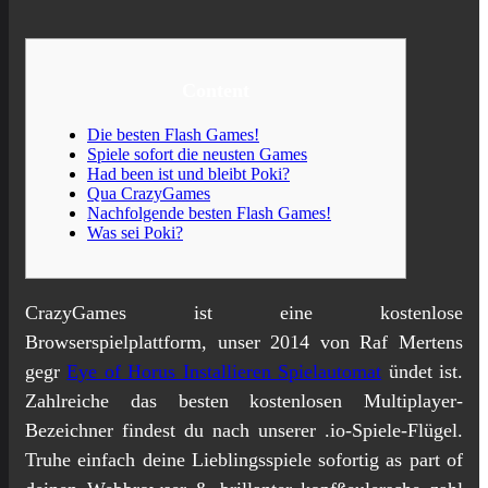
Content
Die besten Flash Games!
Spiele sofort die neusten Games
Had been ist und bleibt Poki?
Qua CrazyGames
Nachfolgende besten Flash Games!
Was sei Poki?
CrazyGames ist eine kostenlose
Browserspielplattform, unser 2014 von Raf Mertens
gegr
Eye of Horus Installieren Spielautomat
ündet ist.
Zahlreiche das besten kostenlosen Multiplayer-
Bezeichner findest du nach unserer .io-Spiele-Flügel.
Truhe einfach deine Lieblingsspiele sofortig as part of