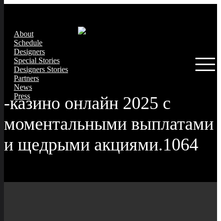
About
Schedule
Designers
Special Stories
Designers Stories
Partners
News
Press
-казино онлайн 2025 с
моментальными выплатами
и щедрыми акциями.1064