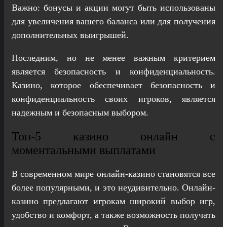
Важно: бонусы и акции могут быть использованы
для увеличения вашего баланса или для получения
дополнительных выигрышей.
Последним, но не менее важным критерием
является безопасность и конфиденциальность.
Казино, которое обеспечивает безопасность и
конфиденциальность своих игроков, является
надежным и безопасным выбором.
Топ-5 казино онлайн с
моментальными выплатами
В современном мире онлайн-казино становятся все
более популярными, и это неудивительно. Онлайн-
казино предлагают игрокам широкий выбор игр,
удобство и комфорт, а также возможность получать