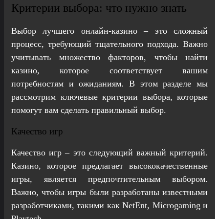
Критерии выбора: что нужно знать
Выбор лучшего онлайн-казино – это сложный
процесс, требующий тщательного подхода. Важно
учитывать множество факторов, чтобы найти
казино, которое соответствует вашим
потребностям и ожиданиям. В этом разделе мы
рассмотрим ключевые критерии выбора, которые
помогут вам сделать правильный выбор.
Качество игр
Качество игр – это следующий важный критерий.
Казино, которое предлагает высококачественные
игры, является предпочтительным выбором.
Важно, чтобы игры были разработаны известными
разработчиками, такими как NetEnt, Microgaming и
Playtech.