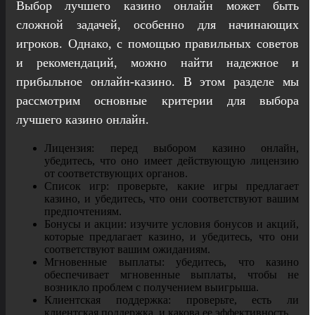
Выбор лучшего казино онлайн может быть
сложной задачей, особенно для начинающих
игроков. Однако, с помощью правильных советов
и рекомендаций, можно найти надежное и
прибыльное онлайн-казино. В этом разделе мы
рассмотрим основные критерии для выбора
лучшего казино онлайн.
Лицензия: перед выбором казино онлайн,
убедитесь, что оно имеет действующую лицензию
от соответствующих органов.
Список игр: проверьте, какие игры предлагает
казино, и убедитесь, что они соответствуют вашим
предпочтениям.
Бонусы и акции: изучите условия бонусов и акций,
которые предлагает казино, и убедитесь, что они
соответствуют вашим ожиданиям.
Мгновенные выплаты: убедитесь, что казино
обеспечивает мгновенные выплаты, чтобы не
возникло проблем с получением выигрыша.
Клиентская поддержка: проверьте, есть ли
клиентская поддержка, и какова ее эффективность.