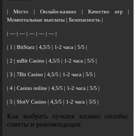
| Место | Онлайн-казино | Качество игр |
Моментальные выплаты | Безопасность |
| — | — | — | — | — |
| 1 | BitStarz | 4,5/5 | 1-2 часа | 5/5 |
| 2 | mBit Casino | 4,5/5 | 1-2 часа | 5/5 |
| 3 | 7Bit Casino | 4,5/5 | 1-2 часа | 5/5 |
| 4 | Casino online | 4,5/5 | 1-2 часа | 5/5 |
| 5 | SlotV Casino | 4,5/5 | 1-2 часа | 5/5 |
Как выбрать лучшее казино онлайн:
советы и рекомендации