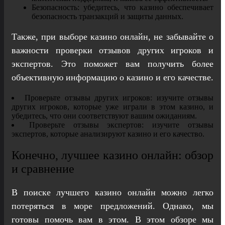
Безопасность: убедитесь, что казино обеспечивает
безопасность транзакций и защиты данных.
Также, при выборе казино онлайн, не забывайте о
важности проверки отзывов других игроков и
экспертов. Это поможет вам получить более
объективную информацию о казино и его качестве.
Проверьте отзывы других игроков: изучите отзывы
других игроков, которые уже играли в этом казино, и
убедитесь, что они соответствуют вашим ожиданиям.
Проверьте отзывы экспертов: изучите отзывы
экспертов, которые анализируют казино и его качество.
Конечно, лучшее казино онлайн: обзор
и сравнение
В поиске лучшего казино онлайн можно легко
потеряться в море предложений. Однако, мы
готовы помочь вам в этом. В этом обзоре мы