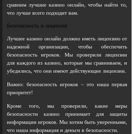
сравним лучшие казино онлайн, чтобы найти то,
что лучше всего подходит вам.
Безопасность и лицензия
Лучшее казино онлайн должно иметь лицензию от
надежной организации, чтобы обеспечить
безопасность игроков. Мы проверили лицензии
для каждого из казино, которые мы сравниваем, и
убедились, что они имеют действующие лицензии.
Важно: безопасность игроков – это наша первая
приоритет!
Кроме того, мы проверили, какие меры
безопасности казино принимает для защиты
информации игроков. Мы хотим быть уверенными,
что наша информация и деньги в безопасности.