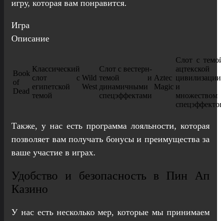
игру, которая вам понравится.
Игра
Описание
Слот с темо
Классический
Слот с вестерн-
ацтекской
Book
слот с
Wild
темой и
Aztec
цивилизации
of
египетской
West
динамичными
Magic
и
Dead
темой
спецэффектами
множеством
спецэффекто
Также, у нас есть программа лояльности, которая
позволяет вам получать бонусы и преимущества за
ваше участие в играх.
Удобство и безопасность в Пин Ап
Казино
У нас есть несколько мер, которые мы принимаем