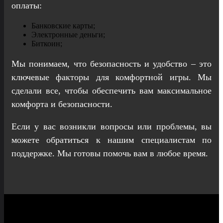
оплаты:
Банковские карты;
Электронные деньги;
Биткоин;
Мы понимаем, что безопасность и удобство – это
ключевые факторы для комфортной игры. Мы
сделали все, чтобы обеспечить вам максимальное
комфорта и безопасности.
Если у вас возникли вопросы или проблемы, вы
можете обратиться к нашим специалистам по
поддержке. Мы готовы помочь вам в любое время.