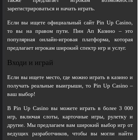
также предлагает игрокам возможность
зарегистрироваться и начать играть.
Если вы ищете официальный сайт Pin Up Casino,
то вы на правом пути. Пин Ап Казино – это
популярная онлайн-игровая платформа, которая
предлагает игрокам широкий спектр игр и услуг.
Входи и играй
Если вы ищете место, где можно играть в казино и
получать реальные выигрыши, то Pin Up Casino –
ваш выбор!
В Pin Up Casino вы можете играть в более 3 000
игр, включая слоты, карточные игры, рулетку и
другие. Мы предлагаем вам широкий выбор игр от
ведущих разработчиков, чтобы вы могли найти