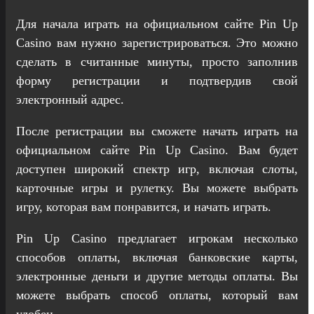
Для начала играть на официальном сайте Pin Up
Casino вам нужно зарегистрироваться. Это можно
сделать в считанные минуты, просто заполнив
форму регистрации и подтвердив свой
электронный адрес.
После регистрации вы сможете начать играть на
официальном сайте Pin Up Casino. Вам будет
доступен широкий спектр игр, включая слоты,
карточные игры и рулетку. Вы можете выбрать
игру, которая вам понравится, и начать играть.
Pin Up Casino предлагает игрокам несколько
способов оплаты, включая банковские карты,
электронные деньги и другие методы оплаты. Вы
можете выбрать способ оплаты, который вам
удобен.