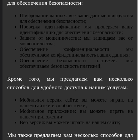
для обеспечения безопасности:
Шифрование данных: все ваши данные шифруются
для обеспечения безопасности;
Проверка идентификации: мы проверяем вашу
идентификацию для обеспечения безопасности;
Защита от мошенничества: мы защищаем вас от
мошенничества;
Обеспечение конфиденциальности: мы
обеспечиваем конфиденциальность ваших данных;
Обеспечение безопасности платежей: мы
обеспечиваем безопасность платежей;
Кроме того, мы предлагаем вам несколько
способов для удобного доступа к нашим услугам:
Мобильная версия сайта: вы можете играть на
нашем сайте и из любой точки;
Мобильное приложение: вы можете играть на
нашем приложении;
Веб-версия: вы можете играть на нашем сайте;
Мы также предлагаем вам несколько способов для