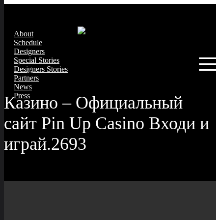
About
Schedule
Designers
Special Stories
Designers Stories
Partners
News
Press
Казино – Официальный
сайт Pin Up Casino Входи и
играй.2693