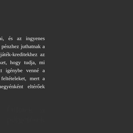
ai, és az ingyenes
 pénzhez juthatnak a
játék-kreditekhez az
eket, hogy tudja, mi
tt igénybe venné a
feltételeket, mert a
egyénként eltérőek
: Ötletek a
 pörgetések