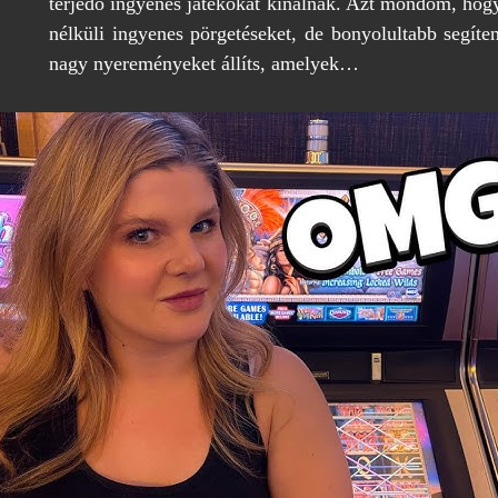
terjedő ingyenes játékokat kínálnak. Azt mondom, hog
nélküli ingyenes pörgetéseket, de bonyolultabb segíte
nagy nyereményeket állíts, amelyek…