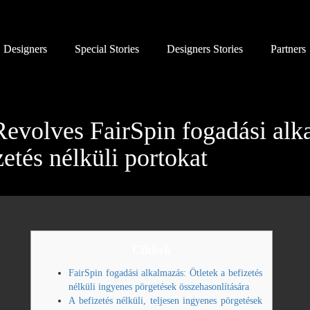
Designers
Special Stories
Designers Stories
Partners
Revolves FairSpin fogadási al
etés nélküli portokat
Cikkek
FairSpin fogadási alkalmazás: Ötletek a befizetés
nélküli ingyenes pörgetések összehasonlítására
A befizetés nélküli, teljesen ingyenes pörgetések