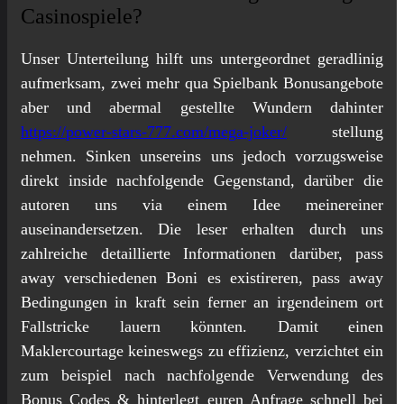
Casinospiele?
Unser Unterteilung hilft uns untergeordnet geradlinig
aufmerksam, zwei mehr qua Spielbank Bonusangebote
aber und abermal gestellte Wundern dahinter
https://power-stars-777.com/mega-joker/
stellung
nehmen. Sinken unsereins uns jedoch vorzugsweise
direkt inside nachfolgende Gegenstand, darüber die
autoren uns via einem Idee meinereiner
auseinandersetzen. Die leser erhalten durch uns
zahlreiche detaillierte Informationen darüber, pass
away verschiedenen Boni es existireren, pass away
Bedingungen in kraft sein ferner an irgendeinem ort
Fallstricke lauern könnten. Damit einen
Maklercourtage keineswegs zu effizienz, verzichtet ein
zum beispiel nach nachfolgende Verwendung des
Bonus Codes & hinterlegt euren Anfrage schnell bei