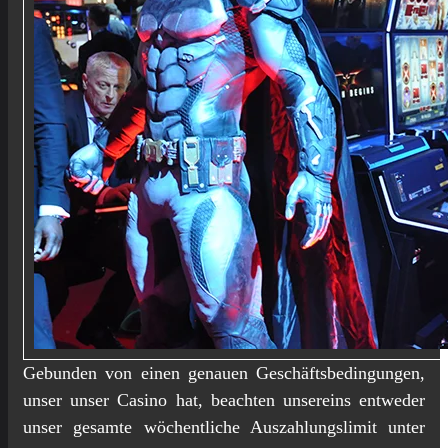
Gebunden von einen genauen Geschäftsbedingungen,
unser unser Casino hat, beachten unsereins entweder
unser gesamte wöchentliche Auszahlungslimit unter