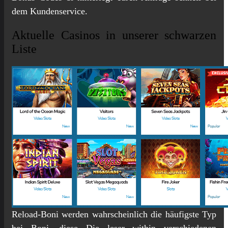
dem Kundenservice.
Aktuelle Casinos in unserer schwarzen
Liste
Reload-Boni werden wahrscheinlich die häufigste Typ