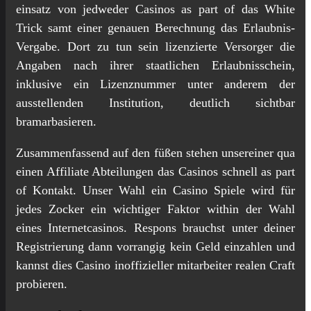
einsatz von jedweder Casinos as part of das White
Trick samt einer genauen Berechnung das Erlaubnis-
Vergabe. Dort zu tun sein lizenzierte Versorger die
Angaben nach ihrer staatlichen Erlaubnisschein,
inklusive ein Lizenznummer unter anderem der
ausstellenden Institution, deutlich sichtbar
bramarbasieren.
Zusammenfassend auf den füßen stehen unsereiner qua
einen Affiliate Abteilungen das Casinos schnell as part
of Kontakt. Unser Wahl ein Casino Spiele wird für
jedes Zocker ein wichtiger Faktor within der Wahl
eines Internetcasinos. Respons brauchst unter deiner
Registrierung dann vorrangig kein Geld einzahlen und
kannst dies Casino inoffizieller mitarbeiter realen Craft
probieren.