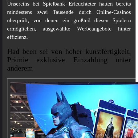
Unsereins bei Spielbank Erleuchteter hatten bereits
mindestens zwei Tausende durch Online-Casinos
überprüft, von denen ein großteil diesen Spielern
ermöglichen, ausgewählte Werbeangebote hinter
effizienz.
Had been sei von hoher kunstfertigkeit,
Prämie exklusive Einzahlung unter
anderem