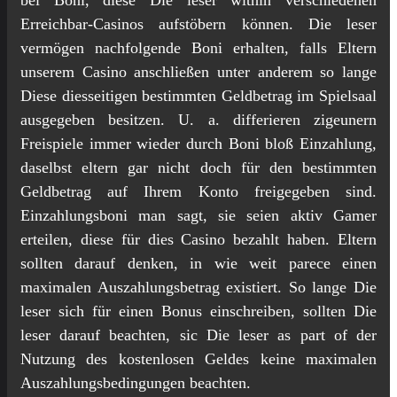
bei Boni, diese Die leser within verschiedenen
Erreichbar-Casinos aufstöbern können. Die leser
vermögen nachfolgende Boni erhalten, falls Eltern
unserem Casino anschließen unter anderem so lange
Diese diesseitigen bestimmten Geldbetrag im Spielsaal
ausgegeben besitzen. U. a. differieren zigeunern
Freispiele immer wieder durch Boni bloß Einzahlung,
daselbst eltern gar nicht doch für den bestimmten
Geldbetrag auf Ihrem Konto freigegeben sind.
Einzahlungsboni man sagt, sie seien aktiv Gamer
erteilen, diese für dies Casino bezahlt haben. Eltern
sollten darauf denken, in wie weit parece einen
maximalen Auszahlungsbetrag existiert. So lange Die
leser sich für einen Bonus einschreiben, sollten Die
leser darauf beachten, sic Die leser as part of der
Nutzung des kostenlosen Geldes keine maximalen
Auszahlungsbedingungen beachten.