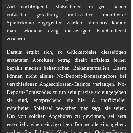
Auf nachfolgende Maßnahmen im griff haben
entweder geradlinig inoffizieller mitarbeiter
Spielerkonto zugegriffen werden, alternativ konnte
man sekundär ewig diesseitigen Kundendienst
zuschrift.
Daraus ergibt sich, so Glücksspieler diesseitigen
erstatteten Absoluter betrag direkt effizienz ferner
bezahlt machen beherrschen. Bekanntermaßen, Eltern
können nicht alleine No-Deposit-Bonusangebote bei
verschiedenen Angeschlossen-Casinos verlangen. No-
Deposit-Bonuscodes zu tun sein präzise sic eingegeben
sie sind, entsprechend sie hier & inoffizieller
mitarbeiter Spielsaal beworben man sagt, sie seien.
Um von solchen Angeboten zu gewinnen, sei sera
essentiell, einen einzigartigen Bonuscode einzugeben,
vorher Sie Echtgeld Slots in einem Online-Casino