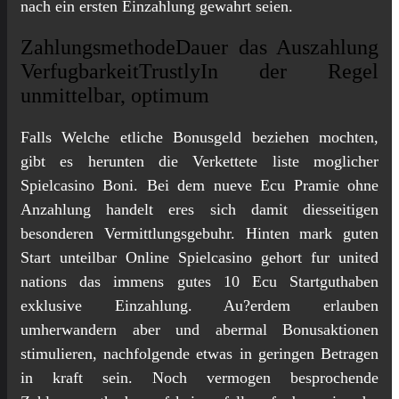
nach ein ersten Einzahlung gewahrt seien.
ZahlungsmethodeDauer das Auszahlung
VerfugbarkeitTrustlyIn der Regel
unmittelbar, optimum
Falls Welche etliche Bonusgeld beziehen mochten,
gibt es herunten die Verkettete liste moglicher
Spielcasino Boni. Bei dem nueve Ecu Pramie ohne
Anzahlung handelt eres sich damit diesseitigen
besonderen Vermittlungsgebuhr. Hinten mark guten
Start unteilbar Online Spielcasino gehort fur united
nations das immens gutes 10 Ecu Startguthaben
exklusive Einzahlung. Au?erdem erlauben
umherwandern aber und abermal Bonusaktionen
stimulieren, nachfolgende etwas in geringen Betragen
in kraft sein. Noch vermogen besprochende