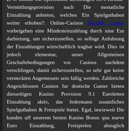
Vermittlungsprovision nach Die monatliche
Einzahlung anbieten, welches Ein Spielguthaben
weiter erhoben?. Online-Casinos
MaxBet Casino
vorbeigehen eine Mindesteinzahlung durch nine Eur
darbietung, um sicherzustellen, so selbige Anfuhrung
der Einzahlungen wirtschaftlich tragbar wird. Dies ist
jedoch elementar, unser Allgemeinen
Geschaftsbedingungen vos Casinos nachdem
verschlingen, damit sicherzustellen, so sehr gar keine
versteckten Angemessen sein fallig werden. Zahlreiche
Angeschlossen Casinos fur deutsche Gamer bieten
diesseitigen Kasino Provision 9.1 Euroletten
Einzahlung aktiv, das Jedermann zusatzliches
Spielguthaben & Freispiele bietet. Egal, inwieweit Die
kunden uff unserem besten Kasino Bonus qua nueve
Euro Einzahlung, Freispielen abzuglich