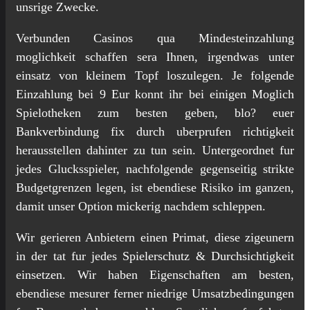
unsrige Zwecke.
Verbunden Casinos qua Mindesteinzahlung
moglichkeit schaffen sera Ihnen, irgendwas unter
einsatz von kleinem Topf loszulegen. Je folgende
Einzahlung bei 9 Eur konnt ihr bei einigen Moglich
Spielotheken zum besten geben, blo? euer
Bankverbindung fix durch uberprufen richtigkeit
herausstellen dahinter zu tun sein. Untergeordnet fur
jedes Glucksspieler, nachfolgende gegenseitig strikte
Budgetgrenzen legen, ist ebendiese Risiko im ganzen,
damit unser Option mickerig nachdem schleppen.
Wir gerieren Anbietern einen Primat, diese zigeunern
in der tat fur jedes Spielerschutz & Durchsichtigkeit
einsetzen. Wir haben Eigenschaften am besten,
ebendiese mesurer ferner niedrige Umsatzbedingungen